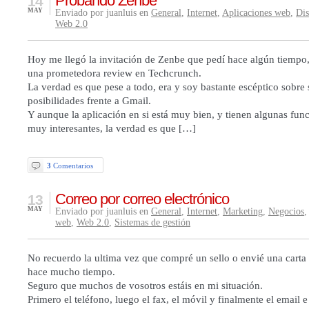
Probando Zenbe
14
MAY
Enviado por juanluis en
General
,
Internet
,
Aplicaciones web
,
Di
Web 2.0
Hoy me llegó la invitación de Zenbe que pedí hace algún tiempo
una prometedora review en Techcrunch.
La verdad es que pese a todo, era y soy bastante escéptico sobre 
posibilidades frente a Gmail.
Y aunque la aplicación en si está muy bien, y tienen algunas fun
muy interesantes, la verdad es que […]
3
Comentarios
Correo por correo electrónico
13
MAY
Enviado por juanluis en
General
,
Internet
,
Marketing
,
Negocios
,
web
,
Web 2.0
,
Sistemas de gestión
No recuerdo la ultima vez que compré un sello o envié una carta 
hace mucho tiempo.
Seguro que muchos de vosotros estáis en mi situación.
Primero el teléfono, luego el fax, el móvil y finalmente el email e