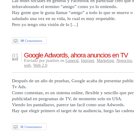
Las redes sociales en general y Facebook en particular creo que 
infravalorando el termino “amigo” como yo lo entiendo.
Hay gente que le gusta llamar “amigo” a todo lo que se mueve o 
saludado una vez en su vida, lo cual es muy respetable.
Pero yo tengo otra visión de lo […]
10
Comentarios
Google Adwords, ahora anuncios en TV
01
MAY
Enviado por juanluis en
General
,
Internet
,
Marketing
,
Negocios
,
web
,
Web 2.0
Después de un año de pruebas, Google acaba de presentar publ
Tv Ads.
Como comentan, es un sistema online, flexible y sencillo que pe
publicidad en programas de TV, de momento solo en USA.
Viendo los pantallazos, parece tan facil como usar Adwords.
Hay que elegir primero el target de tu audiencia, luego las caden
11
Comentarios