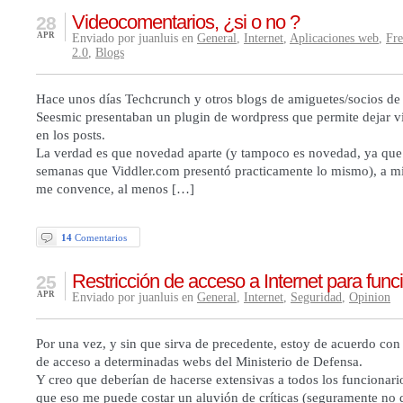
Videocomentarios, ¿si o no ?
28
APR
Enviado por juanluis en
General
,
Internet
,
Aplicaciones web
,
Fr
2.0
,
Blogs
Hace unos días Techcrunch y otros blogs de amiguetes/socios de
Seesmic presentaban un plugin de wordpress que permite dejar 
en los posts.
La verdad es que novedad aparte (y tampoco es novedad, ya que
semanas que Viddler.com presentó practicamente lo mismo), a mi
me convence, al menos […]
14
Comentarios
Restricción de acceso a Internet para func
25
APR
Enviado por juanluis en
General
,
Internet
,
Seguridad
,
Opinion
Por una vez, y sin que sirva de precedente, estoy de acuerdo con 
de acceso a determinadas webs del Ministerio de Defensa.
Y creo que deberían de hacerse extensivas a todos los funcionari
que eso me puede costar un aluvión de críticas (seguramente no 