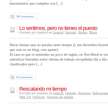
funcionarios que cumplen con […]
14
Comentarios
Lo sentimos, pero no tienes el puesto
24
APR
Enviado por juanluis en
General
,
Internet
,
Humor
,
Blogs
Hacia tiempo que no pasaba tanto tiempo (y tan divertido) leyend
que esto es un blog, cms aparte)
El caso es que si entiendes un poco de ingles, en Not Hired te vas
autenticas burradas sobre ofertas de trabajo recopiladas día a día 
clasificados pero […]
4
Comentarios
Rescatando mi tiempo
22
APR
Enviado por juanluis en
General
,
Internet
,
Negocios
,
Aplicacion
Web 2.0
,
Software
,
Sistemas de gestión