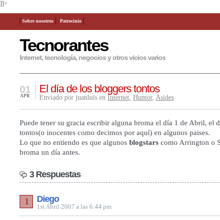
]]>
Sobre nosotros
Patrocinio
Tecnorantes
Internet, tecnología, negocios y otros vicios varios
El día de los bloggers tontos
01
APR
Enviado por juanluis en
Internet
,
Humor
,
Asides
Puede tener su gracia escribir alguna broma el día 1 de Abril, el d
tontos(o inocentes como decimos por aquí) en algunos paises.
Lo que no entiendo es que algunos
blogstars
como Arrington o S
broma un día antes.
3 Respuestas
Diego
1
1st Abril 2007 a las 6:44 pm