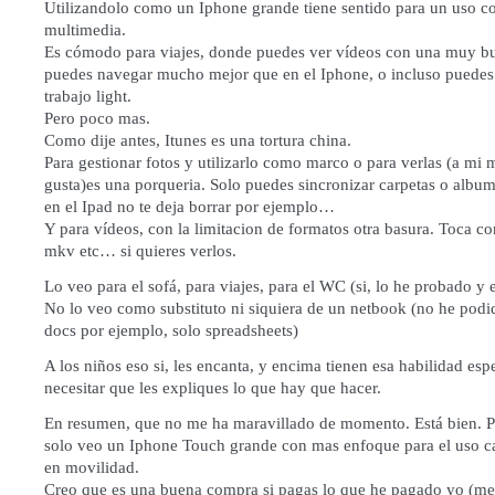
Utilizandolo como un Iphone grande tiene sentido para un uso 
multimedia.
Es cómodo para viajes, donde puedes ver vídeos con una muy bu
puedes navegar mucho mejor que en el Iphone, o incluso puedes
trabajo light.
Pero poco mas.
Como dije antes, Itunes es una tortura china.
Para gestionar fotos y utilizarlo como marco o para verlas (a mi m
gusta)es una porqueria. Solo puedes sincronizar carpetas o albu
en el Ipad no te deja borrar por ejemplo…
Y para vídeos, con la limitacion de formatos otra basura. Toca co
mkv etc… si quieres verlos.
Lo veo para el sofá, para viajes, para el WC (si, lo he probado y
No lo veo como substituto ni siquiera de un netbook (no he podi
docs por ejemplo, solo spreadsheets)
A los niños eso si, les encanta, y encima tienen esa habilidad esp
necesitar que les expliques lo que hay que hacer.
En resumen, que no me ha maravillado de momento. Está bien. 
solo veo un Iphone Touch grande con mas enfoque para el uso ca
en movilidad.
Creo que es una buena compra si pagas lo que he pagado yo (me