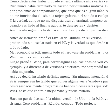
Como decía antes, había probado en estos últimos años varias ve
Pero nunca había terminado de hacerlo por diferentes motivos. B
por problemas de compatibilidad, que creo que es el gran hándi
no me funcionaba el usb, o la tarjeta gráfica, o el sonido o cualqu
Y la verdad, aunque no me disgusta usar el terminal, tampoco es 
cuando vas liado al final te agobia, te desesperas y desistes.
Así que ahí seguimos hasta hace unos días que decidí probar de 
Antes de instalarlo probé el LiveCd de Ubuntu, en su versión 9.0
probar todo sin instalar nada en el PC, y la verdad es que desde u
todo rodado.
Me reconoció prácticamente todo el hardware sin problemas, y 
Windows iba como la seda.
Luego probé el Wine, para correr algunas aplicaciones de Win c
ejemplo, y a diferencia de versiones anteriores, me sorprendió t
había mejorado.
Así que decidí instalarlo definitivamente. Sin ninguna intención
atrás aunque aun he tenido que volver alguna vez a Windows par
cosita (especialmente programas de bancos o cosas raras que sol
Win), hasta que controle mejor Wine y pueda evitarlo.
Hace un par de días salió la ultima versión de Ubuntu, la 9.10, y 
sistema. Cero problemas. Rápido, cómodo. Todo perfecto.