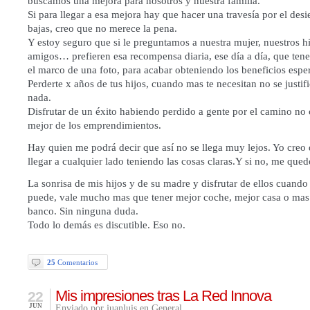
buscamos una mejora para nosotros y nuestra familia.
Si para llegar a esa mejora hay que hacer una travesía por el desi
bajas, creo que no merece la pena.
Y estoy seguro que si le preguntamos a nuestra mujer, nuestros hi
amigos… prefieren esa recompensa diaria, ese día a día, que ten
el marco de una foto, para acabar obteniendo los beneficios espe
Perderte x años de tus hijos, cuando mas te necesitan no se justifi
nada.
Disfrutar de un éxito habiendo perdido a gente por el camino no 
mejor de los emprendimientos.
Hay quien me podrá decir que así no se llega muy lejos. Yo creo
llegar a cualquier lado teniendo las cosas claras.Y si no, me que
La sonrisa de mis hijos y de su madre y disfrutar de ellos cuando
puede, vale mucho mas que tener mejor coche, mejor casa o mas 
banco. Sin ninguna duda.
Todo lo demás es discutible. Eso no.
25
Comentarios
Mis impresiones tras La Red Innova
22
JUN
Enviado por juanluis en
General