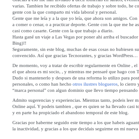
varias. Tambien he recibido ofertas de trabajo y sobre todo, he 
gente con la que comparto mi vida laboral y personal.
Gente que me leía y a la que yo leía, que ahora son amigos. Con
a comer o cenar, o a practicar deporte. Gente con la que me he a
casi como casarte. Gente con la que trabajo a diario.
Hasta gané un viaje a Las Vegas por poner ahi arriba el buscador
Bing)!!
Seguramente, sin este blog, muchas de esas cosas no hubiesen su
convencido. Así que gracias Tecnorantes, y gracias WordPress…
De momento, voy a tratar de escribir regularmente en
Online
, el
el que ahora es mi socio, , y mientras me pensaré que hago con 
Dudo si mantenerlo y despues de una reforma lo utilizo para pos
personales, o como han hecho
otros ilustres blogueros
, lo cierro
“marca personal” con algun dominio que llevo tiempo pensando u
Admito sugerencias y experiencias. Mientras tanto, podeis leer
mi
Online aquí
. Y podeis tambien , que es quien se ha llevado casi t
y en parte ha propiciado el abandono temporal de este blog.
Gracias por haberme seguido este tiempo a los que habeis aguant
la inactividad, y gracias a los que decidais seguirme en mi nuev