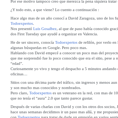
Por ese motivo tampoco creo que merezca la pena siquiera tratar 
¿Y todo esto, a que viene? Lo cuento a continuación :
Hace algo mas de un año conocí a David Zaragoza, uno de los f
Todoexpertos
.
Nos presentó
Luis Gosalbez
, al que de paso había conocido graci
dos First Tuesday que ayudé a organizar en Valencia.
He de ser sincero, conocía
Todoexpertos
de refilón, por verlo en 
algunas búsquedas en Google. Pero poco mas.
Hablando con David empecé a conocer un poco mas del proyecto
que me sorprendió fue lo poco conocido que era el sitio, pese a s
“edad”.
Curiosamente yo vivo y tengo el despacho a 5 minutos andando 
oficinas…
Sitios con una décima parte del tráfico, sin ingresos y menos aun
y son mucho mas conocidos y nombrados.
Pero claro,
Todoexpertos
es un veterano en la red, con mas de 10
que no tenía el “aura” 2.0 que tanto parece gustar.
Después de varias charlas con David y con los otros dos socios, 
hace unas semanas decidimos ir un paso mas allá, y me propusie
con
Todoexpertos
para tratar de darle un empujón en varios senti