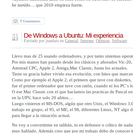
he metido… que 2010 empieza fuerte.
7
Comentarios
De Windows a Ubuntu: Mi experiencia
31
OCT
Enviado por juanluis en
General
,
Internet
,
Opinion
,
Software
Llevo mas de 25 usando ordenadores, y por tanto sistemas operat
Por mis manos han pasado desde los clásicos y añorados Vic-20,
Amstrad CPC, Apple 2, Amiga,Mac Classic, hasta los actuales.
Tiene su gracia haber vivido esa evolución, con hitos que marca
Como por ejemplo el Apple 2, el primero que tuve con diskettes,
fue el primer ordenador que tuve con ratón, cuando ni los PC´s lo
O ese Mac Classic con el que hacíamos las practicas de Pascal en
en la UPV, hace solo 20 añitos…
Luego vinieron el MS-DOS, algún que otro Unix, el Windows 3.0, 
trabajo en grupo, el 95, el ME, el 98, diferentes Linux, NT algo 
para llegar a la situación actual.
No voy a convertirme en talibán, ni en defensor o crítico de nada
muy hablado. Además creo que por mi trabajo debo de conocer t