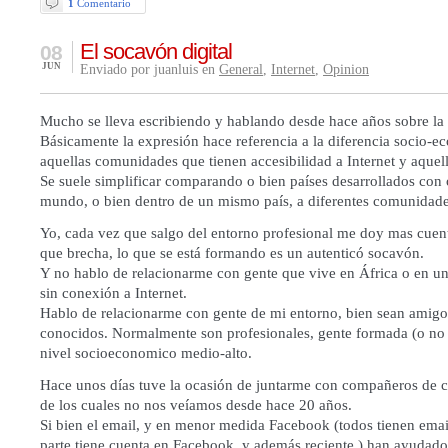
1
Comentario
El socavón digital
08
JUN
Enviado por juanluis en
General
,
Internet
,
Opinion
Mucho se lleva escribiendo y hablando desde hace años sobre la
Básicamente la expresión hace referencia a la diferencia socio-e
aquellas comunidades que tienen accesibilidad a Internet y aquel
Se suele simplificar comparando o bien países desarrollados con o
mundo, o bien dentro de un mismo país, a diferentes comunidade
Yo, cada vez que salgo del entorno profesional me doy mas cuen
que brecha, lo que se está formando es un autenticó socavón.
Y no hablo de relacionarme con gente que vive en África o en u
sin conexión a Internet.
Hablo de relacionarme con gente de mi entorno, bien sean amigos
conocidos. Normalmente son profesionales, gente formada (o no 
nivel socioeconomico medio-alto.
Hace unos días tuve la ocasión de juntarme con compañeros de 
de los cuales no nos veíamos desde hace 20 años.
Si bien el email, y en menor medida Facebook (todos tienen email
parte tiene cuenta en Facebook, y además reciente ) han ayudado