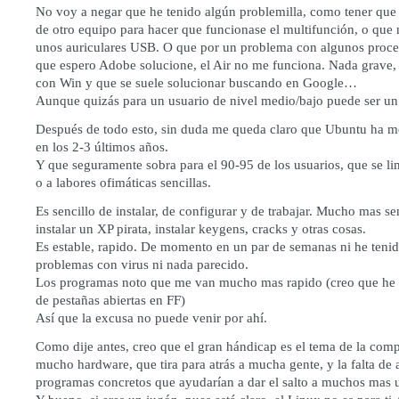
No voy a negar que he tenido algún problemilla, como tener que i
de otro equipo para hacer que funcionase el multifunción, o que
unos auriculares USB. O que por un problema con algunos pro
que espero Adobe solucione, el Air no me funciona. Nada grave,
con Win y que se suele solucionar buscando en Google…
Aunque quizás para un usuario de nivel medio/bajo puede ser u
Después de todo esto, sin duda me queda claro que Ubuntu ha 
en los 2-3 últimos años.
Y que seguramente sobra para el 90-95 de los usuarios, que se li
o a labores ofimáticas sencillas.
Es sencillo de instalar, de configurar y de trabajar. Mucho mas se
instalar un XP pirata, instalar keygens, cracks y otras cosas.
Es estable, rapido. De momento en un par de semanas ni he tenid
problemas con virus ni nada parecido.
Los programas noto que me van mucho mas rapido (creo que he b
de pestañas abiertas en FF)
Así que la excusa no puede venir por ahí.
Como dije antes, creo que el gran hándicap es el tema de la comp
mucho hardware, que tira para atrás a mucha gente, y la falta de
programas concretos que ayudarían a dar el salto a muchos mas u