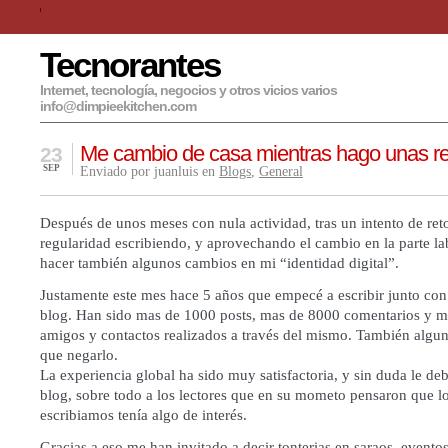
Tecnorantes
Internet, tecnología, negocios y otros vicios varios
info@dimpieekitchen.com
Me cambio de casa mientras hago unas r
23
SEP
Enviado por juanluis en
Blogs
,
General
Después de unos meses con nula actividad, tras un intento de ret
regularidad escribiendo, y aprovechando el cambio en la parte la
hacer también algunos cambios en mi “identidad digital”.
Justamente este mes hace 5 años que empecé a escribir junto con 
blog. Han sido mas de 1000 posts, mas de 8000 comentarios y mu
amigos y contactos realizados a través del mismo. También algun
que negarlo.
La experiencia global ha sido muy satisfactoria, y sin duda le d
blog, sobre todo a los lectores que en su mometo pensaron que l
escribiamos tenía algo de interés.
Gracias a eso me han invitado a decir tonterias en saraos, eventos