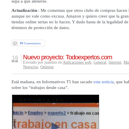
sepa a que atenerse.
Actualización
: Me comentan que otros clubs de compras hacen 
aunque no vale como excusa. Amazon y quiero creer que la gran
tiendas online serias no lo hacen. Y dudo hasta de la legalidad de
términos de protección de datos.
19
Comentarios
Nuevo proyecto: Todoexpertos.com
16
MAR
Enviado por juanluis en
Aplicaciones web
,
General
,
Internet
,
Ma
Negocios
,
Opinion
Está mañana, en Informativos T5 han sacado
esta noticia
, que ha
sobre los “trabajos desde casa”.