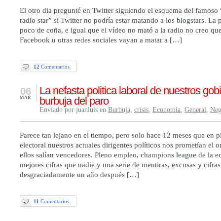
El otro dia pregunté en Twitter siguiendo el esquema del famoso 
radio star” si Twitter no podría estar matando a los blogstars. La
poco de coña, e igual que el vídeo no mató a la radio no creo que
Facebook u otras redes sociales vayan a matar a […]
12
Comentarios
La nefasta politica laboral de nuestros gob
06
burbuja del paro
MAR
Enviado por juanluis en
Burbuja
,
crisis
,
Economía
,
General
,
Neg
Parece tan lejano en el tiempo, pero solo hace 12 meses que en 
electoral nuestros actuales dirigentes políticos nos prometían el o
ellos salían vencedores. Pleno empleo, champions league de la 
mejores cifras que nadie y una serie de mentiras, excusas y cifra
desgraciadamente un año después […]
11
Comentarios