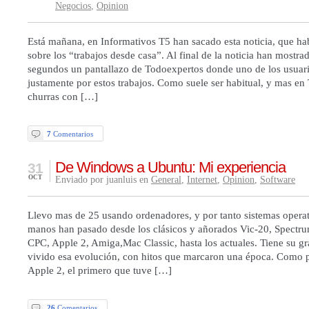
Negocios
,
Opinion
Está mañana, en Informativos T5 han sacado esta noticia, que hab
sobre los “trabajos desde casa”. Al final de la noticia han mostra
segundos un pantallazo de Todoexpertos donde uno de los usuar
justamente por estos trabajos. Como suele ser habitual, y mas e
churras con […]
7
Comentarios
De Windows a Ubuntu: Mi experiencia
31
OCT
Enviado por juanluis en
General
,
Internet
,
Opinion
,
Software
Llevo mas de 25 usando ordenadores, y por tanto sistemas operat
manos han pasado desde los clásicos y añorados Vic-20, Spectr
CPC, Apple 2, Amiga,Mac Classic, hasta los actuales. Tiene su gr
vivido esa evolución, con hitos que marcaron una época. Como p
Apple 2, el primero que tuve […]
26
Comentarios