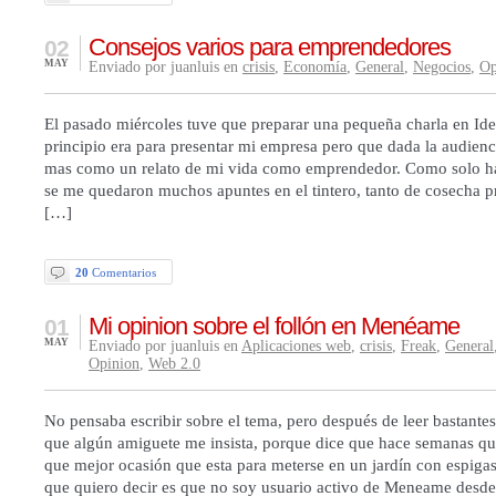
Consejos varios para emprendedores
02
MAY
Enviado por juanluis en
crisis
,
Economía
,
General
,
Negocios
,
Op
El pasado miércoles tuve que preparar una pequeña charla en Id
principio era para presentar mi empresa pero que dada la audienc
mas como un relato de mi vida como emprendedor. Como solo ha
se me quedaron muchos apuntes en el tintero, tanto de cosecha 
[…]
20
Comentarios
Mi opinion sobre el follón en Menéame
01
MAY
Enviado por juanluis en
Aplicaciones web
,
crisis
,
Freak
,
General
Opinion
,
Web 2.0
No pensaba escribir sobre el tema, pero después de leer bastante
que algún amiguete me insista, porque dice que hace semanas qu
que mejor ocasión que esta para meterse en un jardín con espig
que quiero decir es que no soy usuario activo de Meneame desd