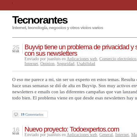
Tecnorantes
Internet, tecnología, negocios y otros vicios varios
Buyvip tiene un problema de privacidad y 
25
con sus newsletters
MAR
Enviado por juanluis en
Aplicaciones web
,
Comercio electrónico
Internet
,
Opinion
,
Seguridad
,
Usabilidad
O eso me parece a mi, sin ser un experto en estos temas. Resulta
hace unas semanas se dió de alta en Buyvip. Son muy activos e
newsletters e emails con las diferentes campañas que van lanzan
todo bien. El problema viene en que desde esas newsletters hay
19
Comentarios
Nuevo proyecto: Todoexpertos.com
16
MAR
Enviado por juanluis en
Aplicaciones web
,
General
,
Internet
,
Ma