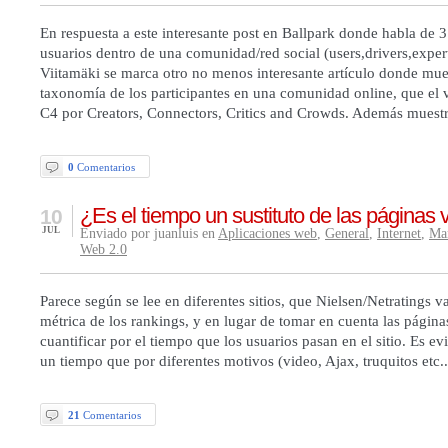
En respuesta a este interesante post en Ballpark donde habla de 3
usuarios dentro de una comunidad/red social (users,drivers,exper
Viitamäki se marca otro no menos interesante artículo donde mue
taxonomía de los participantes en una comunidad online, que el 
C4 por Creators, Connectors, Critics and Crowds. Además muest
0
Comentarios
¿Es el tiempo un sustituto de las páginas 
10
JUL
Enviado por juanluis en
Aplicaciones web
,
General
,
Internet
,
Ma
Web 2.0
Parece según se lee en diferentes sitios, que Nielsen/Netratings v
métrica de los rankings, y en lugar de tomar en cuenta las páginas
cuantificar por el tiempo que los usuarios pasan en el sitio. Es e
un tiempo que por diferentes motivos (video, Ajax, truquitos etc.
21
Comentarios