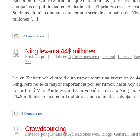
Facebook, descubro 2 artículos que hablan de los pobres resultad
campañas de publicidad en el citado sitio. El primero es este pos
Students, donde comentan que en una serie de campañas de “flye
millones […]
12
Comentarios
Ning levanta 44$ millones…
11
JUL
Enviado por juanluis en
Aplicaciones web
,
General
,
Internet
,
Ne
2.0
Leí en Techcrunch el otro día un rumor sobre una inversión de 4
Ning.Pero no le di mayor importancia por ser rumor, hasta hoy q
lo confirmó Marc Andreessen. Esa inversión le daría a Ning una 
214$ millones lo cual en mi opinión es una autentica salvajada. 
4
Comentarios
Crowdsourcing
11
JUL
Enviado por juanluis en
Aplicaciones web
,
Blogs
,
General
,
Inter