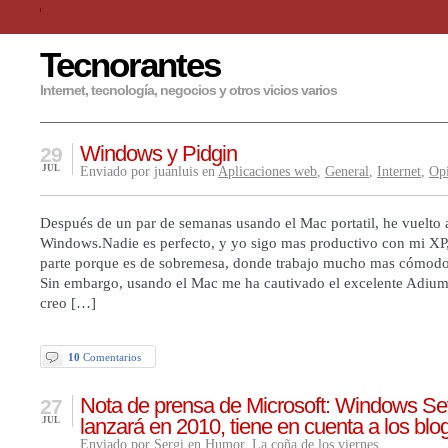
Tecnorantes
Internet, tecnología, negocios y otros vicios varios
Windows y Pidgin
29
JUL
Enviado por juanluis en
Aplicaciones web
,
General
,
Internet
,
Op
Después de un par de semanas usando el Mac portatil, he vuelto 
Windows.Nadie es perfecto, y yo sigo mas productivo con mi XP
parte porque es de sobremesa, donde trabajo mucho mas cómodo 
Sin embargo, usando el Mac me ha cautivado el excelente Adium
creo […]
10
Comentarios
Nota de prensa de Microsoft: Windows S
27
lanzará en 2010, tiene en cuenta a los blo
JUL
Enviado por Sergi en
Humor
,
La coña de los viernes