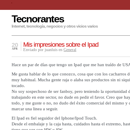
Tecnorantes
Internet, tecnología, negocios y otros vicios varios
Mis impresiones sobre el Ipad
20
APR
Enviado por juanluis en
General
Hace un par de días que tengo un Ipad que me han traído de US
Me gusta hablar de lo que conozco, cosa que con los cacharros d
muy habitual. Mucha gente raja o alaba sus productos sin ni siqu
tocado.
No soy sospechoso de ser fanboy, pero teniendo la oportunidad d
trabajando en este sector, no dude en pedir el favor. Creo que ha
todo, y me guste o no, no dudo del éxito comercial del mismo y 
marcar una linea a seguir.
El Ipad es fiel seguidor del Iphone/Ipod Touch.
Desde el embalaje y la caja hasta, cuidados hasta el extremo, has
tiene que ver con HW y SW.