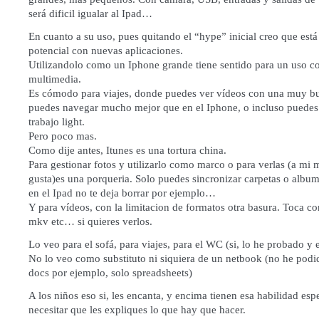
será dificil igualar al Ipad…
En cuanto a su uso, pues quitando el “hype” inicial creo que está
potencial con nuevas aplicaciones.
Utilizandolo como un Iphone grande tiene sentido para un uso 
multimedia.
Es cómodo para viajes, donde puedes ver vídeos con una muy bu
puedes navegar mucho mejor que en el Iphone, o incluso puedes
trabajo light.
Pero poco mas.
Como dije antes, Itunes es una tortura china.
Para gestionar fotos y utilizarlo como marco o para verlas (a mi m
gusta)es una porqueria. Solo puedes sincronizar carpetas o albu
en el Ipad no te deja borrar por ejemplo…
Y para vídeos, con la limitacion de formatos otra basura. Toca co
mkv etc… si quieres verlos.
Lo veo para el sofá, para viajes, para el WC (si, lo he probado y
No lo veo como substituto ni siquiera de un netbook (no he podi
docs por ejemplo, solo spreadsheets)
A los niños eso si, les encanta, y encima tienen esa habilidad esp
necesitar que les expliques lo que hay que hacer.