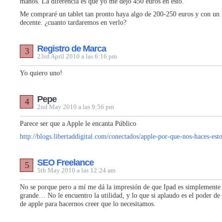
manos. La diferencia es que yo me dejo 450 euros en esto.
Me compraré un tablet tan pronto haya algo de 200-250 euros y con un
decente. ¿cuanto tardaremos en verlo?
Registro de Marca
3
23rd April 2010 a las 6:16 pm
Yo quiero uno!
Pepe
4
2nd May 2010 a las 9:56 pm
Parece ser que a Apple le encanta Público
http://blogs.libertaddigital.com/conectados/apple-por-que-nos-haces-est
SEO Freelance
5
5th May 2010 a las 12:24 am
No se porque pero a mí me dá la impresión de que Ipad es simplemente
grande… No le encuentro la utilidad, y lo que si aplaudo es el poder d
de apple para hacernos creer que lo necesitamos.