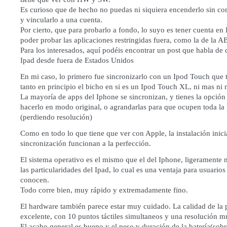
Es curioso que de hecho no puedas ni siquiera encenderlo sin con
y vincularlo a una cuenta.
Por cierto, que para probarlo a fondo, lo suyo es tener cuenta en
poder probar las aplicaciones restringidas fuera, como la de la 
Para los interesados, aquí podéis encontrar un post que habla de
Ipad desde fuera de Estados Unidos
En mi caso, lo primero fue sincronizarlo con un Ipod Touch que t
tanto en principio el bicho en si es un Ipod Touch XL, ni mas ni
La mayoría de apps del Iphone se sincronizan, y tienes la opción 
hacerlo en modo original, o agrandarlas para que ocupen toda la 
(perdiendo resolución)
Como en todo lo que tiene que ver con Apple, la instalación inici
sincronización funcionan a la perfección.
El sistema operativo es el mismo que el del Iphone, ligeramente
las particularidades del Ipad, lo cual es una ventaja para usuarios
conocen.
Todo corre bien, muy rápido y extremadamente fino.
El hardware también parece estar muy cuidado. La calidad de la p
excelente, con 10 puntos táctiles simultaneos y una resolución 
El acabo general es bueno y el peso y duración de la batería(sobr