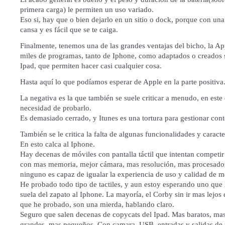
primera carga) le permiten un uso variado.
Eso si, hay que o bien dejarlo en un sitio o dock, porque con un
cansa y es fácil que se te caiga.
Finalmente, tenemos una de las grandes ventajas del bicho, la Ap
miles de programas, tanto de Iphone, como adaptados o creados s
Ipad, que permiten hacer casi cualquier cosa.
Hasta aquí lo que podíamos esperar de Apple en la parte positiva
La negativa es la que también se suele criticar a menudo, en este 
necesidad de probarlo.
Es demasiado cerrado, y Itunes es una tortura para gestionar con
También se le critica la falta de algunas funcionalidades y caracter
En esto calca al Iphone.
Hay decenas de móviles con pantalla táctil que intentan competir
con mas memoria, mejor cámara, mas resolución, mas procesad
ninguno es capaz de igualar la experiencia de uso y calidad de m
He probado todo tipo de tactiles, y aun estoy esperando uno que l
suela del zapato al Iphone. La mayoría, el Corby sin ir mas lejos 
que he probado, son una mierda, hablando claro.
Seguro que salen decenas de copycats del Ipad. Mas baratos, ma
grandes, mas pequeños. Con camara, USB, entradas y salidas de 