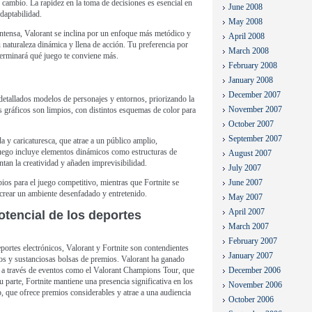
o cambio. La rapidez en la toma de decisiones es esencial en
June 2008
daptabilidad.
May 2008
tensa, Valorant se inclina por un enfoque más metódico y
April 2008
 naturaleza dinámica y llena de acción. Tu preferencia por
March 2008
eterminará qué juego te conviene más.
February 2008
January 2008
December 2007
n detallados modelos de personajes y entornos, priorizando la
November 2007
Los gráficos son limpios, con distintos esquemas de color para
October 2007
September 2007
a y caricaturesca, que atrae a un público amplio,
juego incluye elementos dinámicos como estructuras de
August 2007
tan la creatividad y añaden imprevisibilidad.
July 2007
pios para el juego competitivo, mientras que Fortnite se
June 2007
 crear un ambiente desenfadado y entretenido.
May 2007
April 2007
otencial de los deportes
March 2007
February 2007
portes electrónicos, Valorant y Fortnite son contendientes
January 2007
dos y sustanciosas bolsas de premios. Valorant ha ganado
os a través de eventos como el Valorant Champions Tour, que
December 2006
 parte, Fortnite mantiene una presencia significativa en los
November 2006
 que ofrece premios considerables y atrae a una audiencia
October 2006