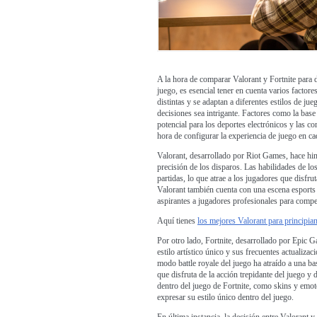
A la hora de comparar Valorant y Fortnite para 
juego, es esencial tener en cuenta varios factor
distintas y se adaptan a diferentes estilos de ju
decisiones sea intrigante. Factores como la base 
potencial para los deportes electrónicos y las 
hora de configurar la experiencia de juego en cad
Valorant, desarrollado por Riot Games, hace hinc
precisión de los disparos. Las habilidades de lo
partidas, lo que atrae a los jugadores que disfru
Valorant también cuenta con una escena esports 
aspirantes a jugadores profesionales para competi
Aquí tienes
los mejores Valorant para principian
Por otro lado, Fortnite, desarrollado por Epic 
estilo artístico único y sus frecuentes actualizac
modo battle royale del juego ha atraído a una 
que disfruta de la acción trepidante del juego y
dentro del juego de Fortnite, como skins y emot
expresar su estilo único dentro del juego.