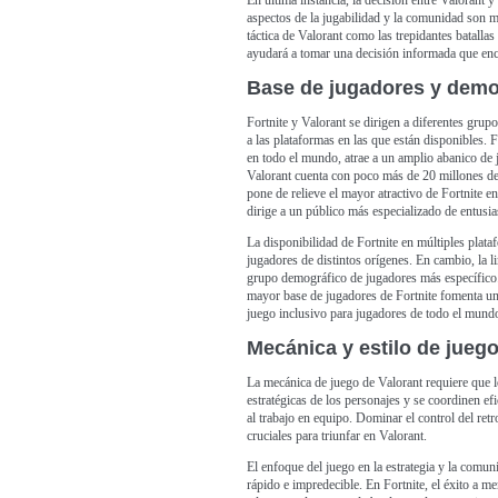
En última instancia, la decisión entre Valorant 
aspectos de la jugabilidad y la comunidad son má
táctica de Valorant como las trepidantes batallas
ayudará a tomar una decisión informada que enca
Base de jugadores y demo
Fortnite y Valorant se dirigen a diferentes gru
a las plataformas en las que están disponibles. 
en todo el mundo, atrae a un amplio abanico de 
Valorant cuenta con poco más de 20 millones de
pone de relieve el mayor atractivo de Fortnite 
dirige a un público más especializado de entusia
La disponibilidad de Fortnite en múltiples plata
jugadores de distintos orígenes. En cambio, la l
grupo demográfico de jugadores más específico
mayor base de jugadores de Fortnite fomenta un
juego inclusivo para jugadores de todo el mund
Mecánica y estilo de jueg
La mecánica de juego de Valorant requiere que lo
estratégicas de los personajes y se coordinen ef
al trabajo en equipo. Dominar el control del retr
cruciales para triunfar en Valorant.
El enfoque del juego en la estrategia y la comuni
rápido e impredecible. En Fortnite, el éxito a m