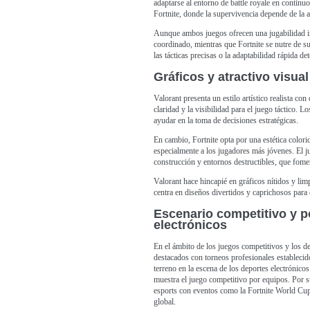
adaptarse al entorno de battle royale en continu
Fortnite, donde la supervivencia depende de la a
Aunque ambos juegos ofrecen una jugabilidad in
coordinado, mientras que Fortnite se nutre de su
las tácticas precisas o la adaptabilidad rápida d
Gráficos y atractivo visual
Valorant presenta un estilo artístico realista co
claridad y la visibilidad para el juego táctico. 
ayudar en la toma de decisiones estratégicas.
En cambio, Fortnite opta por una estética colorid
especialmente a los jugadores más jóvenes. El 
construcción y entornos destructibles, que fomen
Valorant hace hincapié en gráficos nítidos y lim
centra en diseños divertidos y caprichosos para
Escenario competitivo y p
electrónicos
En el ámbito de los juegos competitivos y los de
destacados con torneos profesionales estableci
terreno en la escena de los deportes electrónic
muestra el juego competitivo por equipos. Por su
esports con eventos como la Fortnite World Cup,
global.