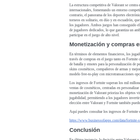
La estructura competitiva de Valorant se centr
internacionales, fomentando un entorno competit
contrario, el panorama de los deportes electrón
torneos en solitario, en dúo y en escuadrón, que 
los jugadores. Ambos juegos han conseguido el 
de jugadores dedicados, lo que garantiza un am
participar en el juego de alto nivel.
Monetización y compras e
En términos de elementos financieros, los jugad
través de compras en el juego tanto en Fortnite
de batalla y emotes para la personalización de p
skins cosméticos, compañeros de armas y mejor
modelo free-to-play con microtransacciones opci
Los ingresos de Fortnite superan los mil millon
ventas de cosméticos, centradas en personalizar 
monetización de Valorant prioriza los objetos vis
jugabilidad, permitiendo a los jugadores invertir
elección entre Valorant y Fortnite también pued
Aquí puedes consultar los ingresos de Fortnite 
https://www.businessofapps.com/data/fortnite-sta
Conclusión
En última instancia, la decisión entre Valorant y