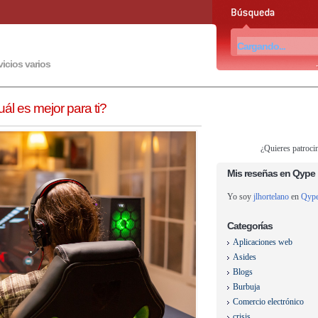
vicios varios
uál es mejor para ti?
¿Quieres patroci
Mis reseñas en Qype
Yo soy
jlhortelano
en
Qyp
Categorías
Aplicaciones web
Asides
Blogs
Burbuja
Comercio electrónico
crisis