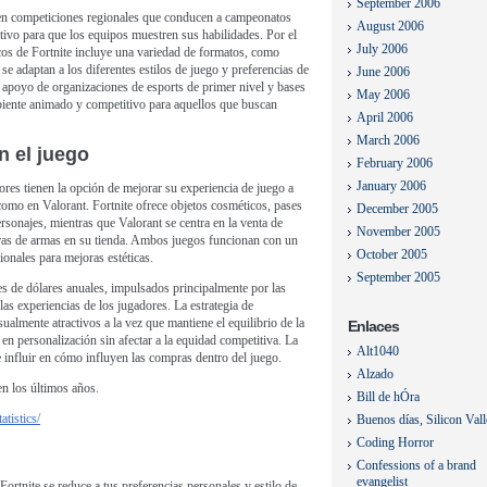
September 2006
a en competiciones regionales que conducen a campeonatos
August 2006
ivo para que los equipos muestren sus habilidades. Por el
July 2006
icos de Fortnite incluye una variedad de formatos, como
se adaptan a los diferentes estilos de juego y preferencias de
June 2006
apoyo de organizaciones de esports de primer nivel y bases
May 2006
biente animado y competitivo para aquellos que buscan
April 2006
March 2006
n el juego
February 2006
January 2006
ores tienen la opción de mejorar su experiencia de juego a
 como en Valorant. Fortnite ofrece objetos cosméticos, pases
December 2005
ersonajes, mientras que Valorant se centra en la venta de
November 2005
as de armas en su tienda. Ambos juegos funcionan con un
October 2005
onales para mejoras estéticas.
September 2005
es de dólares anuales, impulsados principalmente por las
las experiencias de los jugadores. La estrategia de
ualmente atractivos a la vez que mantiene el equilibrio de la
Enlaces
 en personalización sin afectar a la equidad competitiva. La
Alt1040
e influir en cómo influyen las compras dentro del juego.
Alzado
en los últimos años.
Bill de hÓra
tistics/
Buenos días, Silicon Val
Coding Horror
Confessions of a brand
evangelist
 Fortnite se reduce a tus preferencias personales y estilo de