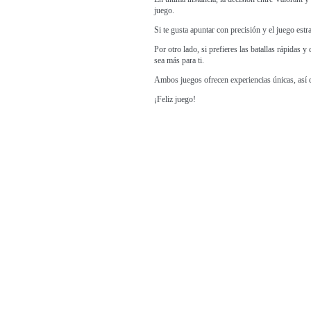
juego.
Si te gusta apuntar con precisión y el juego estra
Por otro lado, si prefieres las batallas rápidas 
sea más para ti.
Ambos juegos ofrecen experiencias únicas, así q
¡Feliz juego!