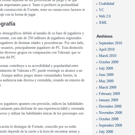
y Fortnite depende de tus preferencias de juego y de qué
Usabilidad
s importantes para ti. Tanto si prefieres la profundidad
 de construcción de Fortnite, tener en cuenta estos factores te
VC
je con tu forma de jugar.
Web 2.0
XML
grafía
pos demográficos debido al tamaño de su base de jugadores y
Archivos
Fortnite, con más de 350 millones de jugadores registrados
jugadores de distintas edades y procedencias. Por otro lado,
September 2010
 usuarios, principalmente jugadores de PC. Esta distinción
April 2010
entre diversos grupos en comparación con Valorant, que se
March 2010
stas del PC.
October 2009
formas contribuye a su accesibilidad y popularidad entre
July 2009
imitación de Valorant a PC puede restringir su alcance a un
June 2009
. Aunque ambos juegos tienen comunidades fuertes, la
a audiencia más diversa y extendida, creando un entorno de
May 2009
o.
March 2009
o
February 2009
January 2009
s jugadores apunten con precisión, utilicen las habilidades
December 2008
icazmente para disfrutar de una experiencia hábil y orientada
November 2008
oceso y utilizar las habilidades únicas de los personajes son
October 2008
September 2008
cación lo distingue de Fortnite, conocido por su estilo
enudo depende de la suerte a la hora de encontrar armas y
July 2008