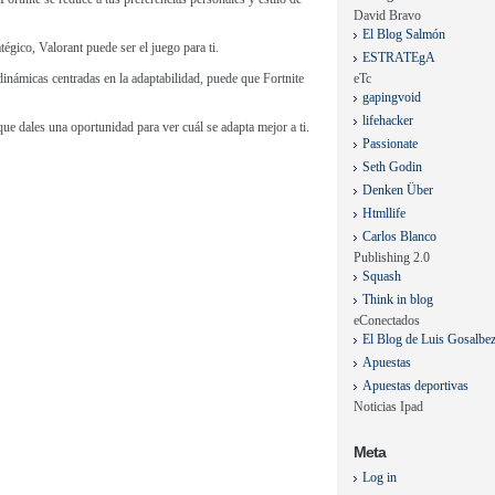
David Bravo
El Blog Salmón
tégico, Valorant puede ser el juego para ti.
ESTRATEgA
eTc
y dinámicas centradas en la adaptabilidad, puede que Fortnite
gapingvoid
lifehacker
ue dales una oportunidad para ver cuál se adapta mejor a ti.
Passionate
Seth Godin
Denken Über
Htmllife
Carlos Blanco
Publishing 2.0
Squash
Think in blog
eConectados
El Blog de Luis Gosalbe
Apuestas
Apuestas deportivas
Noticias Ipad
Meta
Log in