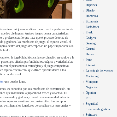
Deportes
Diseño
Dominios
Economía
Estándares
determinar qué juego se alinea mejor con tus preferencias de
Freak
es que los distinguen. Ambos juegos tienen características
ego y preferencias, lo que hace que el proceso de toma de
Gadgets
de jugadores, las mecánicas de juego, el aspecto visual, el
Gaming
compras dentro del juego desempeñan un papel importante a la
General
a título.
Humor
apié en la jugabilidad táctica, la coordinación en equipo y la
Inmo
s personajes añaden profundidad estratégica y variedad a las
Internet
tan con el pensamiento estratégico y el juego competitivo.
en rápido crecimiento, que ofrece oportunidades a los
La coña de los viernes
r a un alto nivel.
Marketing
tes
que puedes jugar.
Miniposts
Negocios
Games, es conocido por sus mecánicas de construcción, su
Opinion
iones que mantienen la jugabilidad fresca y atractiva. El
base masiva de jugadores, creando una comunidad vibrante
RSS
 de los aspectos creativos de construcción. Las compras
Seguridad
es, permiten a los jugadores personalizar sus personajes y
Sistemas de gestión
Software