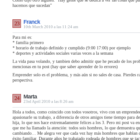
Como dijo otro alguien: “Hay gente que se dedica a ver las cosas que pa
hacemos que sucedan”
Franck
23
10th March 2010 a las 11:24 am
Para mi es:
* familia primero
* horario de trabajo definido y cumplido (9:00 17:00) por ejemplo
* deportes y actividades sociales varias veces a la semana
La vida pasa volando, y tambien debo admitir que he pecado de los pro
mencionas en tu post (hay que saber aprender de lo errores)
Emprender solo es el problema, y más aún si no sales de casa. Pierdes r
perspectiva.
Marta
24
23rd April 2010 a las 8:26 am
Hola a todos, como coincido con todos vosotros, vivo con un emprende
apasionarle su trabajo, a diferencia de otros amigos tiene tiempo para de
hija, lo que nos hace extremadamente felices a los 3. Pero mi post va e
que me ha llamado la atención: todos sois hombres, lo que demuestra qu
cambiando… Me alegra ver que cada vez hay más hombres que hablan d
éxito familiar. Durante años he trabajado rodeada de hombres que se jac