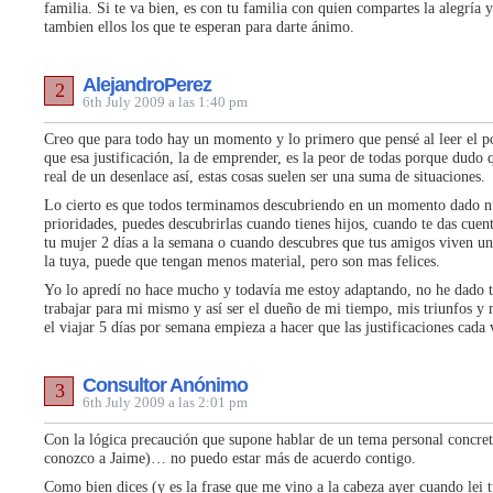
familia. Si te va bien, es con tu familia con quien compartes la alegría y
tambien ellos los que te esperan para darte ánimo.
AlejandroPerez
2
6th July 2009 a las 1:40 pm
Creo que para todo hay un momento y lo primero que pensé al leer el p
que esa justificación, la de emprender, es la peor de todas porque dudo 
real de un desenlace así, estas cosas suelen ser una suma de situaciones.
Lo cierto es que todos terminamos descubriendo en un momento dado n
prioridades, puedes descubrirlas cuando tienes hijos, cuando te das cuen
tu mujer 2 días a la semana o cuando descubres que tus amigos viven una
la tuya, puede que tengan menos material, pero son mas felices.
Yo lo apredí no hace mucho y todavía me estoy adaptando, no he dado to
trabajar para mi mismo y así ser el dueño de mi tiempo, mis triunfos y 
el viajar 5 días por semana empieza a hacer que las justificaciones cada
Consultor Anónimo
3
6th July 2009 a las 2:01 pm
Con la lógica precaución que supone hablar de un tema personal concret
conozco a Jaime)… no puedo estar más de acuerdo contigo.
Como bien dices (y es la frase que me vino a la cabeza ayer cuando lei 