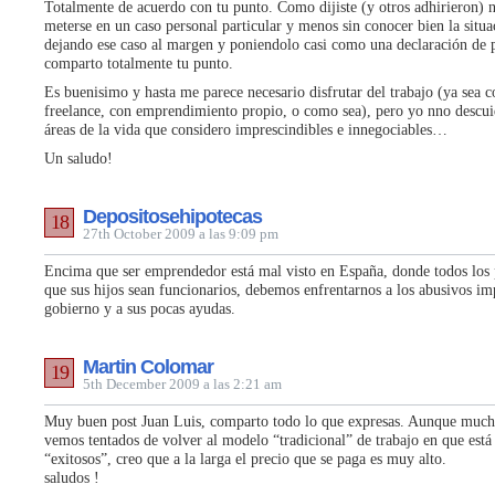
Totalmente de acuerdo con tu punto. Como dijiste (y otros adhirieron) 
meterse en un caso personal particular y menos sin conocer bien la situa
dejando ese caso al margen y poniendolo casi como una declaración de p
comparto totalmente tu punto.
Es buenisimo y hasta me parece necesario disfrutar del trabajo (ya sea
freelance, con emprendimiento propio, o como sea), pero yo nno descuid
áreas de la vida que considero imprescindibles e innegociables…
Un saludo!
Depositosehipotecas
18
27th October 2009 a las 9:09 pm
Encima que ser emprendedor está mal visto en España, donde todos los 
que sus hijos sean funcionarios, debemos enfrentarnos a los abusivos im
gobierno y a sus pocas ayudas.
Martin Colomar
19
5th December 2009 a las 2:21 am
Muy buen post Juan Luis, comparto todo lo que expresas. Aunque much
vemos tentados de volver al modelo “tradicional” de trabajo en que está
“exitosos”, creo que a la larga el precio que se paga es muy alto.
saludos !