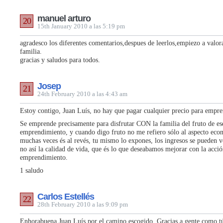
manuel arturo
20
15th January 2010 a las 5:19 pm
agradesco los diferentes comentarios,despues de leerlos,empiezo a valo
familia.
gracias y saludos para todos.
Josep
21
24th February 2010 a las 4:43 am
Estoy contigo, Juan Luís, no hay que pagar cualquier precio para empre
Se emprende precisamente para disfrutar CON la familia del fruto de es
emprendimiento, y cuando digo fruto no me refiero sólo al aspecto ec
muchas veces és al revés, tu mismo lo expones, los ingresos se pueden v
no así la calidad de vida, que és lo que deseabamos mejorar con la acció
emprendimiento.
1 saludo
Carlos Estellés
22
28th February 2010 a las 9:09 pm
Enhorabuena Juan Luís por el camino escogido. Gracias a gente como t