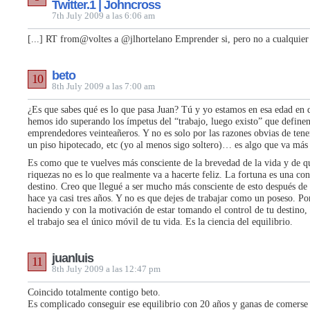
Twitter.1 | Johncross
7th July 2009 a las 6:06 am
[...] RT from@voltes a @jlhortelano Emprender si, pero no a cualquier p
beto
10
8th July 2009 a las 7:00 am
¿Es que sabes qué es lo que pasa Juan? Tú y yo estamos en esa edad en
hemos ido superando los ímpetus del “trabajo, luego existo” que definen
emprendedores veinteañeros. Y no es solo por las razones obvias de tener
un piso hipotecado, etc (yo al menos sigo soltero)… es algo que va más 
Es como que te vuelves más consciente de la brevedad de la vida y de qu
riquezas no es lo que realmente va a hacerte feliz. La fortuna es una co
destino. Creo que llegué a ser mucho más consciente de esto después de
hace ya casi tres años. Y no es que dejes de trabajar como un poseso. Po
haciendo y con la motivación de estar tomando el control de tu destino,
el trabajo sea el único móvil de tu vida. Es la ciencia del equilibrio.
juanluis
11
8th July 2009 a las 12:47 pm
Coincido totalmente contigo beto.
Es complicado conseguir ese equilibrio con 20 años y ganas de comerse