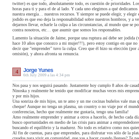
twitter) es que todo, absolutamente todo, es cuestión de prioridades. Los
horas para ti y para el de al lado. Y cada uno elegimos a qué dedicamos
nuestra energía… nuestros recursos. Y siempre se puede elegir, y elegir 
jodido es que eso deja la responsabilidad sobre nuestros hombros, y a ve
dejarnos llevar, echarle la culpa a las circunstancias, al mundo que se p
contra nosotros, etc… que asumir que somos los responsables.
Lamento la situación de Jaime, porque una ruptura así debe ser jodida (
hace 10 años que conozco a mi mujer!!!), pero estoy contigo en que no 
decir que “emprender” tuvo la culpa. Creo que él hizo su elección (por 
omisión), y ahora afronta su renuncia.
Jorge Yunes
4
6th July 2009 a las 4:34 pm
Nos pasa y nos seguirá pasando. Justamente hoy cumplo 8 años de casad
Ninoska y realmente he tenido que modificar muchas veces mis emprend
y por mis hijos.
Una sonriza de mis hijos, un te amo y un me cocinas buñelos vale mas 
cheque! Aunque no tenga un plasma, un country o no viaje por el mun
conferencias, hecho que realmente me gustaría, tengo una familia!
Amo realmente emprender y animar a otros a hacerlo, de hecho cada dí
busco oportunidades en medio de las crisis para animar a emprendedore
buscando el equilibrio y la madurez. No todo es relativo como nos quie
Al fin de cuentas, para que emprendes, para disfrutar vos sólo de la pla
creados para vivir en comunidad, que vas a hacer cuando llegues? Te pa