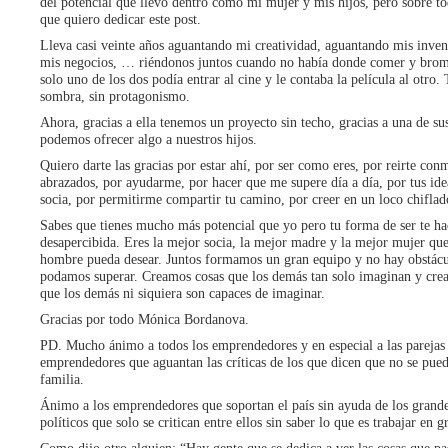
del potencial que llevo dentro como mi mujer y mis hijos, pero sobre to
que quiero dedicar este post.
Lleva casi veinte años aguantando mi creatividad, aguantando mis invent
mis negocios, … riéndonos juntos cuando no había donde comer y bro
solo uno de los dos podía entrar al cine y le contaba la película al otro.
sombra, sin protagonismo.
Ahora, gracias a ella tenemos un proyecto sin techo, gracias a una de sus
podemos ofrecer algo a nuestros hijos.
Quiero darte las gracias por estar ahí, por ser como eres, por reirte con
abrazados, por ayudarme, por hacer que me supere día a día, por tus ide
socia, por permitirme compartir tu camino, por creer en un loco chiflad
Sabes que tienes mucho más potencial que yo pero tu forma de ser te ha
desapercibida. Eres la mejor socia, la mejor madre y la mejor mujer que
hombre pueda desear. Juntos formamos un gran equipo y no hay obstác
podamos superar. Creamos cosas que los demás tan solo imaginan y cre
que los demás ni siquiera son capaces de imaginar.
Gracias por todo Mónica Bordanova.
PD. Mucho ánimo a todos los emprendedores y en especial a las parejas
emprendedores que aguantan las críticas de los que dicen que no se pued
familia.
Ánimo a los emprendedores que soportan el país sin ayuda de los grande
políticos que solo se critican entre ellos sin saber lo que es trabajar en 