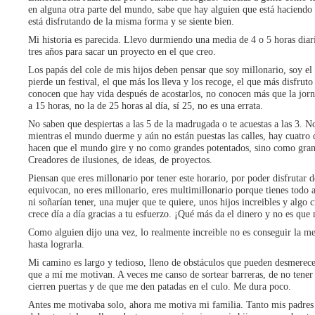
en alguna otra parte del mundo, sabe que hay alguien que está haciendo
está disfrutando de la misma forma y se siente bien.
Mi historia es parecida. Llevo durmiendo una media de 4 o 5 horas diar
tres años para sacar un proyecto en el que creo.
Los papás del cole de mis hijos deben pensar que soy millonario, soy el
pierde un festival, el que más los lleva y los recoge, el que más disfruto
conocen que hay vida después de acostarlos, no conocen más que la jorn
a 15 horas, no la de 25 horas al día, sí 25, no es una errata.
No saben que despiertas a las 5 de la madrugada o te acuestas a las 3. N
mientras el mundo duerme y aún no están puestas las calles, hay cuatro
hacen que el mundo gire y no como grandes potentados, sino como gran
Creadores de ilusiones, de ideas, de proyectos.
Piensan que eres millonario por tener este horario, por poder disfrutar de
equivocan, no eres millonario, eres multimillonario porque tienes todo 
ni soñarían tener, una mujer que te quiere, unos hijos increibles y algo 
crece día a día gracias a tu esfuerzo. ¡Qué más da el dinero y no es que
Como alguien dijo una vez, lo realmente increible no es conseguir la me
hasta lograrla.
Mi camino es largo y tedioso, lleno de obstáculos que pueden desmerec
que a mí me motivan. A veces me canso de sortear barreras, de no tene
cierren puertas y de que me den patadas en el culo. Me dura poco.
Antes me motivaba solo, ahora me motiva mi familia. Tanto mis padres