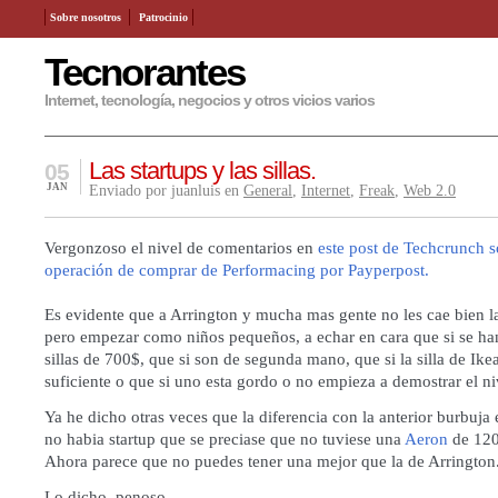
Sobre nosotros
Patrocinio
Tecnorantes
Internet, tecnología, negocios y otros vicios varios
Las startups y las sillas.
05
JAN
Enviado por juanluis en
General
,
Internet
,
Freak
,
Web 2.0
Vergonzoso el nivel de comentarios en
este post de Techcrunch so
operación de comprar de Performacing por Payperpost.
Es evidente que a Arrington y mucha mas gente no les cae bien l
pero empezar como niños pequeños, a echar en cara que si se h
sillas de 700$, que si son de segunda mano, que si la silla de Ike
suficiente o que si uno esta gordo o no empieza a demostrar el n
Ya he dicho otras veces que la diferencia con la anterior burbuja
no habia startup que se preciase que no tuviese una
Aeron
de 120
Ahora parece que no puedes tener una mejor que la de Arrington
Lo dicho, penoso.