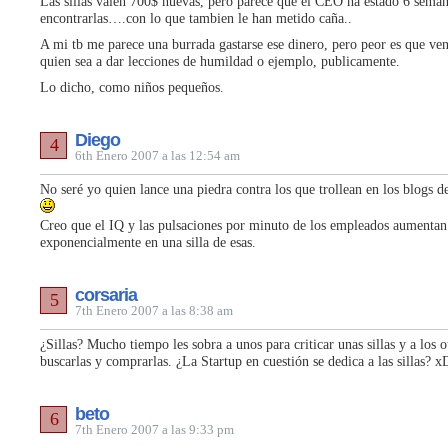
Las sillas valen 700$ nuevas, pero parece que el CEO ha estado 6 seman
encontrarlas….con lo que tambien le han metido caña..
A mi tb me parece una burrada gastarse ese dinero, pero peor es que ve
quien sea a dar lecciones de humildad o ejemplo, publicamente.
Lo dicho, como niños pequeños.
Diego
4
6th Enero 2007 a las 12:54 am
No seré yo quien lance una piedra contra los que trollean en los blogs d
Creo que el IQ y las pulsaciones por minuto de los empleados aumentan
exponencialmente en una silla de esas.
corsaria
5
7th Enero 2007 a las 8:38 am
¿Sillas? Mucho tiempo les sobra a unos para criticar unas sillas y a los
buscarlas y comprarlas. ¿La Startup en cuestión se dedica a las sillas? x
beto
6
7th Enero 2007 a las 9:33 pm