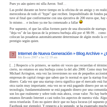
Pues yo aún quiero mi silla Aeron. Snif…
Las probé durante un breve tiempo en la oficina de un amigo y en reali
merecedoras de todo el “hype” que reciben. Imposibilitado de fondos pa
tuve al final que conformarme con una ejecutiva de 200 euros que, hay 
lo mismo… e incluso ya me ha comenzado a fallar
Por supuesto, el que las sillas formen parte de una discusión de startups
“deja vu” de las épocas de la primera burbuja allá por el 98-99… como 
colocan las posaderas automáticamente determinase de algún modo la cre
prestigio según quien.
Internet de Nueva Generación » Blog Archive » 
7
8th Enero 2007 a las 12:19 am
[…] Respecto a lo primero, se suelen oír voces que recuerdan el términ
cierto, no estamos en una burbuja como la del año 2000. Como muy bie
Michael Arrington, esta vez las inversiones no son de pequeños accionist
empresas de capital riesgo que saben que lo normal es que la startup fra
dinero. Cada vez que una startup cierra significa que el mercado está f
otra razón muy importante; esta vez no se está pagando dinero por un s
tecnología; fundamentalmente se está pagando dinero por una comunida
son los que realmente y sobre todo más ahora, crean valor. No hay bur
estamos llevando Internet a casi todos los aspectos de nuestra vida. Alg
otros triunfarán. Esto no quiere decir que no haya locuras (el supuesto 
Facebook por ejemplo). Y respecto a lo segundo, se ha exagerado much