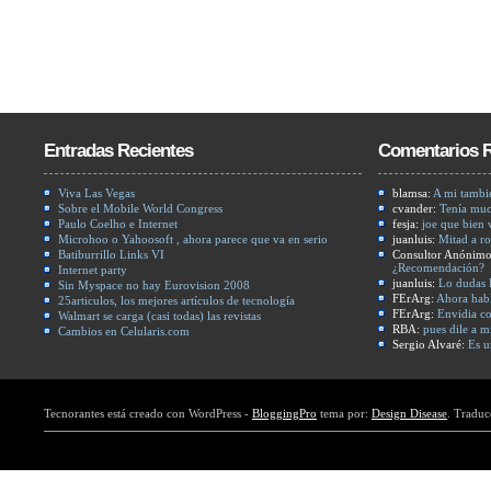
Entradas Recientes
Comentarios R
Viva Las Vegas
blamsa:
A mi tambi
Sobre el Mobile World Congress
cvander:
Tenía muc
Paulo Coelho e Internet
fesja:
joe que bien
Microhoo o Yahoosoft , ahora parece que va en serio
juanluis:
Mitad a ro
Batiburrillo Links VI
Consultor Anónim
¿Recomendación?
Internet party
juanluis:
Lo dudas 
Sin Myspace no hay Eurovision 2008
FErArg:
Ahora habl
25articulos, los mejores artículos de tecnología
FErArg:
Envidia c
Walmart se carga (casi todas) las revistas
RBA:
pues dile a m
Cambios en Celularis.com
Sergio Alvaré:
Es u
Tecnorantes está creado con WordPress -
BloggingPro
tema por:
Design Disease
. Traduc