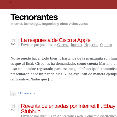
Tecnorantes
Internet, tecnología, negocios y otros vicios varios
La respuesta de Cisco a Apple
11
JAN
Enviado por juanluis en
General
,
Internet
,
Negocios
,
Opinion
No se puede hacer todo bien… hasta los de la manzanita son hu
es que al final, Cisco les ha demandado, como cuenta Mariano en 
usar un nombre registrado para ese megatelefono-ipod-comunic
presentaron hace un par de dias. Y los explican de manera ejempl
corporativo.Nadie que […]
3
Comentarios
Reventa de entradas por Internet II : Eba
11
Stubhub
JAN
Enviado por juanluis en
Aplicaciones web
,
Comercio electrónico