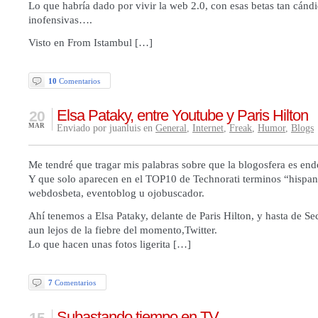
Lo que habría dado por vivir la web 2.0, con esas betas tan cándi
inofensivas….
Visto en From Istambul […]
10
Comentarios
Elsa Pataky, entre Youtube y Paris Hilton
20
MAR
Enviado por juanluis en
General
,
Internet
,
Freak
,
Humor
,
Blogs
Me tendré que tragar mis palabras sobre que la blogosfera es end
Y que solo aparecen en el TOP10 de Technorati terminos “hispa
webdosbeta, eventoblog u ojobuscador.
Ahí tenemos a Elsa Pataky, delante de Paris Hilton, y hasta de Se
aun lejos de la fiebre del momento,Twitter.
Lo que hacen unas fotos ligerita […]
7
Comentarios
Subastando tiempo en TV
15