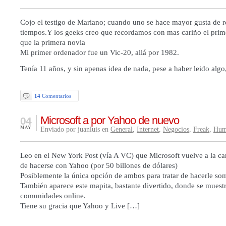
Cojo el testigo de Mariano; cuando uno se hace mayor gusta de r
tiempos.Y los geeks creo que recordamos con mas cariño el pri
que la primera novia
Mi primer ordenador fue un Vic-20, allá por 1982.
Tenía 11 años, y sin apenas idea de nada, pese a haber leido alg
14
Comentarios
Microsoft a por Yahoo de nuevo
04
MAY
Enviado por juanluis en
General
,
Internet
,
Negocios
,
Freak
,
Hum
Leo en el New York Post (vía A VC) que Microsoft vuelve a la car
de hacerse con Yahoo (por 50 billones de dólares)
Posiblemente la única opción de ambos para tratar de hacerle so
También aparece este mapita, bastante divertido, donde se muestr
comunidades online.
Tiene su gracia que Yahoo y Live […]