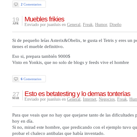
2
Comentarios
Muebles frikies
19
APR
Enviado por juanluis en
General
,
Freak
,
Humor
,
Diseño
Si de pequeño leías Asterix&Obelix, te gusta el Tetris y eres un po
tienes el mueble definitivo.
Eso si, prepara también 9000$
Visto en Yonkis, que no solo de blogs y feeds vive el hombre
6
Comentarios
Esto es betatesting y lo demas tonterías
27
MAR
Enviado por juanluis en
General
,
Internet
,
Negocios
,
Freak
,
Hum
Para que veais que no hay que quejarse tanto de las dificultades
hoy en día.
Si no, mirad este hombre, que predicando con el ejemplo tuvo qu
probar el chaleco antibalas que había inventado.