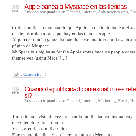
Apple banea a Myspace en las tiendas
26
MAY
Enviado por juanluis en
General
,
Internet
,
Aplicaciones web
,
Fr
Curiosa noticia, comentando que Apple ha decidido banear el a
desde los ordenadores que hay en las tiendas Apple.
Al parecer mucha gente iba para hacerse una foto con la webcam 
página de Myspace.
MySpace is a big issue for the Apple stores because people come
themselves (using Macs’ […]
0
Comentarios
Cuando la publicidad contextual no es rel
16
si?
MAY
Enviado por juanluis en
General
,
Internet
,
Marketing
,
Freak
,
Hu
Todos hemos visto de vez en cuando publicidad contextual cuya 
el contenido es baja o nula.
Y casos curiosos o divertidos.
Este es uno de ellos, visto hace un ratito en Meneame.