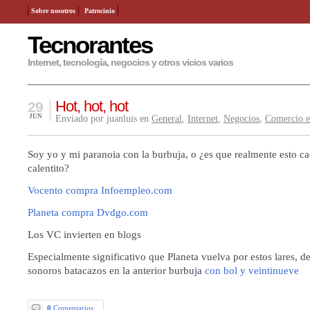
Sobre nosotros
Patrocinio
Tecnorantes
Internet, tecnología, negocios y otros vicios varios
Hot, hot, hot
29
JUN
Enviado por juanluis en
General
,
Internet
,
Negocios
,
Comercio e
Soy yo y mi paranoia con la burbuja, o ¿es que realmente esto c
calentito?
Vocento compra Infoempleo.com
Planeta compra Dvdgo.com
Los VC invierten en blogs
Especialmente significativo que Planeta vuelva por estos lares, d
sonoros batacazos en la anterior burbuja
con bol y veintinueve
0
Comentarios