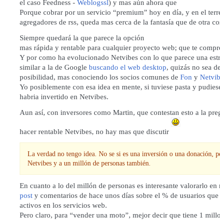
el caso
Feedness
-
Weblogssl
) y mas aún ahora que
Porque cobrar por un servicio “premium” hoy en día, y en el ter
agregadores de rss, queda mas cerca de la fantasía que de otra co
Siempre quedará la que parece la opción
mas rápida y rentable para cualquier proyecto web; que te com
Y por como ha evolucionado Netvibes con lo que parece una est
similar a la de Google
buscando el web desktop
, quizás no sea d
posibilidad, mas conociendo los socios comunes de
Fon
y
Netvib
Yo posiblemente con esa idea en mente, si tuviese pasta y pudies
habria invertido en Netvibes.
Aun así, con inversores como Martin, que contestan esto a la pr
hacer rentable Netvibes, no hay mas que discutir
La verdad no tengo idea. No se si es una inversión o una donación, 
Netvibes y a un millón de personas también.
En cuanto a lo del millón de personas es interesante valorarlo en
post
y comentarios de hace unos días sobre el % de usuarios que
activos en los servicios web.
Pero claro, para “vender una moto”, mejor decir que tiene 1 mill