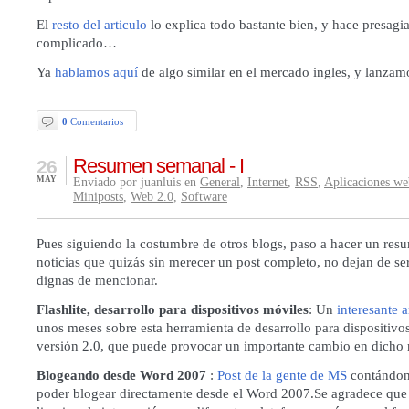
El
resto del articulo
lo explica todo bastante bien, y hace presagia
complicado…
Ya
hablamos aquí
de algo similar en el mercado ingles, y lanzam
0
Comentarios
Resumen semanal - I
26
MAY
Enviado por juanluis en
General
,
Internet
,
RSS
,
Aplicaciones we
Miniposts
,
Web 2.0
,
Software
Pues siguiendo la costumbre de otros blogs, paso a hacer un res
noticias que quizás sin merecer un post completo, no dejan de ser
dignas de mencionar.
Flashlite, desarrollo para dispositivos móviles
: Un
interesante a
unos meses sobre esta herramienta de desarrollo para dispositivo
versión 2.0, que puede provocar un importante cambio en dicho
Blogeando desde Word 2007
:
Post de la gente de MS
contándon
poder blogear directamente desde el Word 2007.Se agradece que