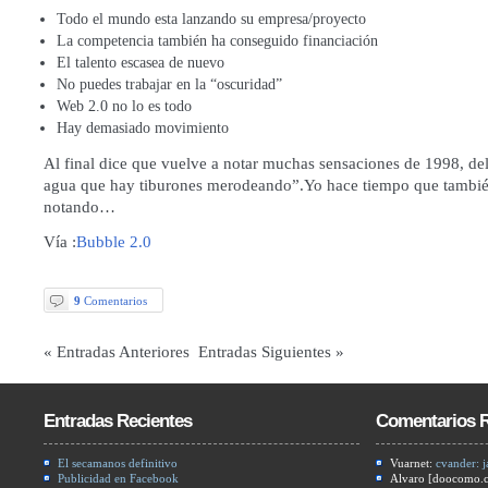
Todo el mundo esta lanzando su empresa/proyecto
La competencia también ha conseguido financiación
El talento escasea de nuevo
No puedes trabajar en la “oscuridad”
Web 2.0 no lo es todo
Hay demasiado movimiento
Al final dice que vuelve a notar muchas sensaciones de 1998, del
agua que hay tiburones merodeando”.Yo hace tiempo que tambié
notando…
Vía :
Bubble 2.0
9
Comentarios
« Entradas Anteriores Entradas Siguientes »
Entradas Recientes
Comentarios R
El secamanos definitivo
Vuarnet:
cvander: j
Publicidad en Facebook
Alvaro [doocomo.