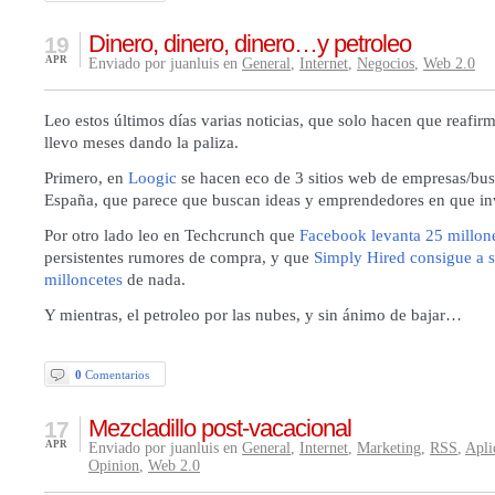
Dinero, dinero, dinero…y petroleo
19
APR
Enviado por juanluis en
General
,
Internet
,
Negocios
,
Web 2.0
Leo estos últimos días varias noticias, que solo hacen que reafir
llevo meses dando la paliza.
Primero, en
Loogic
se hacen eco de 3 sitios web de empresas/bus
España, que parece que buscan ideas y emprendedores en que inv
Por otro lado leo en Techcrunch que
Facebook levanta 25 millon
persistentes rumores de compra, y que
Simply Hired consigue a s
milloncetes
de nada.
Y mientras, el petroleo por las nubes, y sin ánimo de bajar…
0
Comentarios
Mezcladillo post-vacacional
17
APR
Enviado por juanluis en
General
,
Internet
,
Marketing
,
RSS
,
Apli
Opinion
,
Web 2.0