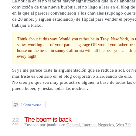
La noticia en si no tendría mayor significación que la de ahondar
convicción de una nueva burbuja, si no llego a leer en el
blog de
en la que al parecer convencieron a los chavales (supongo que 
de 20 años, y siguen estudiando) de Hipcal para vender el proyect
trabajar a
Plaxo.
Think about it this way. Would you rather be in Troy, New York, in t
snow, working out of your parents’ garage OR would you rather be sit
house on the beach in sunny California with all the beer you can drin
every night.
Si ya me parece triste la argumentación que se reduce a sol, cerve
mas triste es contarlo en el blog corporativo alardeando de ello.
No creo yo que sea muy productivo alguien a base de todas las 
pueda beber, y fiestas todas las noches…
0
Comentarios
The boom is back
22
APR
Enviado por juanluis en
General
,
Internet
,
Negocios
,
Web 2.0