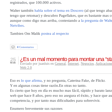
registrados, que 100.000 activos.
Walter también
habla sobre el tema en Doscero
(al que tengo ab
tengo que retomar) y descubro
Pageflakes
, que es bastante mas 
aunque como digo mas arriba, contestando a
la pregunta de Walt
Netvibes.
Tambien Om Malik
postea al respecto
4
Comentarios
¿Es un mal momento para montar una “sta
25
MAR
Enviado por juanluis en
General
,
Internet
,
Negocios
,
Aplicacion
Web 2.0
Eso es
lo que afirma
, y no pregunta, Caterina Fake, de Flickr.
Y en algunas cosas tiene razón.En otras no tanto.
Es cierto que hoy en día es mucho mas fácil, rápido y barato lan
web que hace 8 años, pero eso no asegura el éxito, y hace que 
competencia, y por tanto mas dificultades para sobrevivir.
Enumero brevemente sus razones