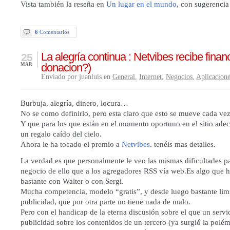
Vista también la reseña en
Un lugar en el mundo
, con sugerencia
6
Comentarios
La alegría continua : Netvibes recibe finan
25
donacion?)
MAR
Enviado por juanluis en
General
,
Internet
,
Negocios
,
Aplicacion
Burbuja, alegría, dinero, locura…
No se como definirlo, pero esta claro que esto se mueve cada ve
Y que para los que están en el momento oportuno en el sitio ad
un regalo caído del cielo.
Ahora le ha tocado el premio a
Netvibes
. tenéis
mas
detalles.
La verdad es que personalmente le veo las mismas dificultades p
negocio de ello que a los agregadores RSS vía web.Es algo que h
bastante con
Walter
o con Sergi.
Mucha competencia, modelo “gratis”, y desde luego bastante lim
publicidad, que por otra parte no tiene nada de malo.
Pero con el handicap de la eterna discusión sobre el que un serv
publicidad sobre los contenidos de un tercero (ya surgió la polém