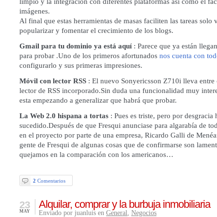
limpio y la integración con diferentes plataformas así como el faci
imágenes.
Al final que estas herramientas de masas faciliten las tareas solo 
popularizar y fomentar el crecimiento de los blogs.
Gmail para tu dominio ya está aquí
: Parece que ya están llega
para probar .Uno de los primeros afortunados
nos cuenta con tod
configurarlo y sus primeras impresiones.
Móvil con lector RSS
: El nuevo
Sonyericsson Z710i
lleva entre 
lector de RSS incorporado
.Sin duda una funcionalidad muy inter
esta empezando a generalizar que habrá que probar.
La Web 2.0 hispana a tortas
: Pues es triste, pero por desgracia 
sucedido.Después de que
Fresqui anunciase para algarabía de tod
en el proyecto por parte de
una empresa
, Ricardo Galli de Men
gente de Fresqui
de algunas cosas que de confirmarse son lamen
quejamos en la comparación con los americanos…
2
Comentarios
Alquilar, comprar y la burbuja inmobiliaria
23
MAY
Enviado por juanluis en
General
,
Negocios