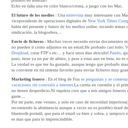
primero en tenerlas?
Echo en falta una en color blanco/crema, a juego con los Mac.
El futuro de los medios
: Una
entrevista
muy interesante con Mar
vicepresidente de operaciones digitales de
New York Times Com
habla del presente y futuro de los medios online, tocando temas 
sindicación, la blogosfera, ..
Envio de ficheros
: Muchas veces necesito enviar documentos m
no pueden ir como adjuntos en un email.He probado casi todo:
Y
Dropload
, crear FTP´s etc… y hace unos dias descubrí
Pando
, q
paso, tiene ya un par de añitos, y pese a estar aun en beta, no es
La verdad es que me ha gustado, aunque tengo que probarlo mas 
se convierte en mi sistema favorito para enviar ficheros muy gra
Marketing fonero
: En el blog de Fon
se preguntan y se contest
vacaciones sin conexión a internet
.La cartita en cuestión y el pr
no tienen desperdicio.Ni siquiera creo que a mis amigos foneros 
guste…
Por mi parte, este verano, y solo en caso de necesidad imperiosa(
recomiendo la abstinencia aunque a veces no es posible) tiraré d
bluetooth-portatil, que para el email va bien y sobra, y tampoco e
es mas que para lo imprescindible.