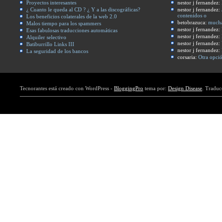
Proyectos interesantes
nestor j fernandez:
¿ Cuanto le queda al CD ? ¿ Y a las discográficas?
nestor j fernandez:
contenidos o
Los beneficios colaterales de la web 2.0
betobrazuca:
mucha
Malos tiempo para los spammers
nestor j fernandez:
Esas fabulosas traducciones automáticas
nestor j fernandez:
Alquiler selectivo
nestor j fernandez:
Batiburrillo Links III
nestor j fernandez:
La seguridad de los bancos
corsaria:
Otra opció
Tecnorantes está creado con WordPress -
BloggingPro
tema por:
Design Disease
. Traduc