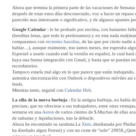
Ahora que termina la primera parte de las vacaciones de Semana 
después de estar estos días desconectado, voy a hacer un repaso
parecido mas interesante o significativo, y de algunos apuntes pe
Google Calendar
: lo he probado por encima, con bastantes fallo
(benditas betas, que todo lo perdonamos) y no esta nada mal(mas 
comparamos con
recientes bazofias
, de las que por cierto nadie a
hablar…), aunque realmente, tras tantos meses, me esperaba alg
Esperaré a usarlo cuando esté la versión en español, lo cual hará
haya una buena integración con Gmail, y hasta que se puedan e
recordatorios.
Tampoco estaría mal algo en lo que parece que están trabajando,
autentica sincronización con Outlook o dispositivos móviles asi 
feeds.
Mientras tanto, seguiré con
Calendar Hub.
La silla de la nueva burbuja
: En la antigua burbuja, no había d
preciase, que no ofreciese a sus trabajadores, entre otras ventajas
sentarse en una
Aeron
de varios cientos de $.Muchas de ellas aca
de subastas y liquidaciones, tras la debacle.
Ahora he encontrado su sustituta.La
Xten
, diseñanada por Pinifar
ha diseñado algun Ferrari) y con un coste de “solo” 2995$.¿Quien