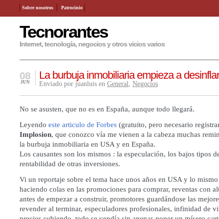
Sobre nosotros
Patrocinio
Tecnorantes
Internet, tecnología, negocios y otros vicios varios
La burbuja inmobiliaria empieza a desinfla
08
JUN
Enviado por juanluis en
General
,
Negocios
No se asusten, que no es en España, aunque todo llegará.
Leyendo
este articulo de Forbes
(gratuito, pero necesario registrar
Implosion
, que conozco vía me vienen a la cabeza muchas remin
la burbuja inmobiliaria en USA y en España.
Los causantes son los mismos : la especulación, los bajos tipos de
rentabilidad de otras inversiones.
Vi un reportaje sobre el tema hace unos años en USA y lo mismo
haciendo colas en las promociones para comprar, reventas con al
antes de empezar a construir, promotores guardándose las mejore
revender al terminar, especuladores profesionales, infinidad de v
precios subiendo, todo se vendía sin apenas poner un mísero cart