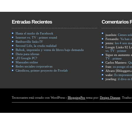
Entradas Recientes
Comentarios R
Hasta el moño de Facebook
juanluis:
Cienes sol
Internet vs. TV : primer round
Fernando:
Ya han c
Batiburrillo links IV
jennu:
los 4 son ma
Second Life, la cruda realidad
Loogic Links 92 L
Bubok, impresión y venta de libros bajo demanda
vs. TV : primer
Dieta para idiotas
Sigue en aumento e
¿El Google PC?
TV : primer
Manuales online
Carlos Mantero:
Qu
Redes sociales corporativas
fran:
os pongo el e
Cátodicos, primer proyecto de Fivelab
Alvaro [6bloggers
wake:
Es impresiona
joseling:
il divo es
Tecnorantes está creado con WordPress -
BloggingPro
tema por:
Design Disease
. Traduc