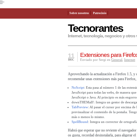
]]>
Sobre nosotros
Patrocinio
Tecnorantes
Internet, tecnología, negocios y otros 
Extensiones para Firefox 
11
Enviado por Sergi en
General
,
Internet
DEC
Aprovechando la actualización a Firefox 1.5, y 
recomendar unas extensiones más para Firefox, 
NoScript
: Esta pasa al número 1 de las extens
JavaScript para todas las webs, de manera que 
JavaScript o Java. Al principio es más engorr
downTHEMall!
: Integra un gestor de descarg
TabPreview
: Al pasar el cursor por encima de
previsualizar el contenido de la pestaña. Ten
más o menos lo mismo.
SpellBound
: Integra un corrector de ortografí
Habrá que esperar que no reviente el navegador 
os gusta, recordad desinstalarla, para aligerar e