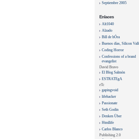
Septiembre 2005
Enlaces
Alt1040
Alzado
Bill de hÓra
Buenos días, Silicon Val
Coding Horror
Confessions of a brand
evangelist
David Bravo
El Blog Salmón
ESTRATEgA
eTc
gapingvoid
lifehacker
Passionate
Seth Godin
Denken Über
Htmllife
Carlos Blanco
Publishing 2.0