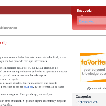
vicios varios
(II)
que esta semana ha habido más tiempo de lo habitual, voy a
que me han parecido más que interesantes.
iones necesarias para Firefox. Bloquea la ejecución de
el usuario tiene que decir en qué webs está permitido ejecutar
oso para el usuario pero mucho más seguro.
as en el navegador.
 las pestañas abiertas, genera una imagen que permite
go pendiente de probar
foXpose
, que me comentan que hace
¿Quieres patroci
a en el navegador. Ideal para blogs, webmail, etc.
Categorías
con tanta extensión. Si probáis alguna extensión y luego no
Aplicaciones web
l navegador.