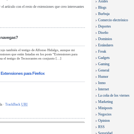
Asides
r el artículo con el resto de extensiones que creo interesantes
Blogs
Burbuja
Comercio electrónico
Deportes
Diseño
 navegas?
Dominios
Estándares
jo también el testigo de Alfonso Hidalgo, aunque mi
Freak
nsiones que están listadas en los posts “Extensiones para
Gadgets
asa el testigo de Tecnorantes en conjunto […]
Gaming
General
» Extensiones para Firefox
Humor
Inmo
Internet
La coña de los viernes
Marketing
da ·
TrackBack
URI
Miniposts
Negocios
Opinion
RSS
Seguridad