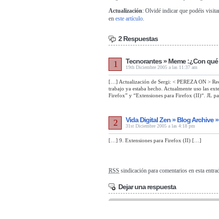
Actualización
: Olvidé indicar que podéis visita
en
este artículo
.
2 Respuestas
Tecnorantes » Meme :¿Con qué
1
19th Diciembre 2005 a las 11:37 am
[…] Actualización de Sergi: < PEREZA ON > Reco
trabajo ya estaba hecho. Actualmente uso las exte
Firefox” y “Extensiones para Firefox (II)“. JL p
Vida Digital Zen » Blog Archive 
2
31st Diciembre 2005 a las 4:18 pm
[…] 9. Extensiones para Firefox (II) […]
RSS
sindicación para comentarios en esta entra
Dejar una respuesta