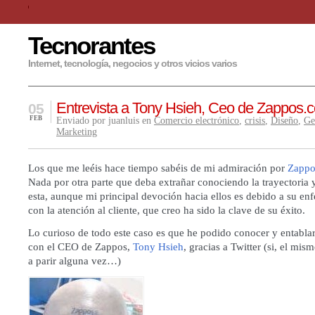
Tecnorantes
Internet, tecnología, negocios y otros vicios varios
Entrevista a Tony Hsieh, Ceo de Zappos.
05
FEB
Enviado por juanluis en
Comercio electrónico
,
crisis
,
Diseño
,
Ge
Marketing
Los que me leéis hace tiempo sabéis de mi admiración por
Zappo
Nada por otra parte que deba extrañar conociendo la trayectoria 
esta, aunque mi principal devoción hacia ellos es debido a su en
con la atención al cliente, que creo ha sido la clave de su éxito.
Lo curioso de todo este caso es que he podido conocer y entablar
con el CEO de Zappos,
Tony Hsieh
, gracias a Twitter (si, el mi
a parir alguna vez…)