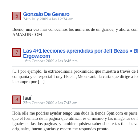
Gonzalo De Genaro
6
24th July 2009 a las 12:34 am
Bueno, una vez más conocemos los números de un grande, y ahora, co
AMAZON.COM
Las 4+1 lecciones aprendidas por Jeff Bezos « B
7
Ergow.com
16th October 2009 a las 8:46 pm
[...] por ejemplo, la extraordinaria proximidad que muestra a través de 
compañía y en especial Tony Hsieh. ¡Me encanta la carta que dirige a los
la compra por [...]
Isaí
8
25th October 2009 a las 7:43 am
Hola olle me podrias ayudar tengo una duda la tienda 6pm.com es parte
que el formato de la pagina que utilizan es el mismo y las imagenes de 
iguales en las dos paginas, y tambien quisiera saber si en estas tiendas 
originales, bueno gracias y espero me respondas pronto.