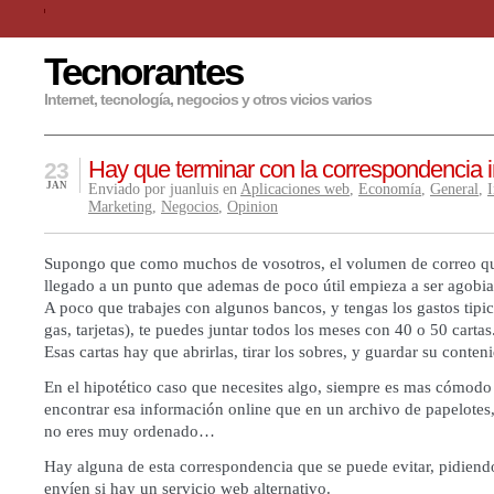
Tecnorantes
Internet, tecnología, negocios y otros vicios varios
Hay que terminar con la correspondencia in
23
JAN
Enviado por juanluis en
Aplicaciones web
,
Economía
,
General
,
I
Marketing
,
Negocios
,
Opinion
Supongo que como muchos de vosotros, el volumen de correo qu
llegado a un punto que ademas de poco útil empieza a ser agobia
A poco que trabajes con algunos bancos, y tengas los gastos tipic
gas, tarjetas), te puedes juntar todos los meses con 40 o 50 cartas
Esas cartas hay que abrirlas, tirar los sobres, y guardar su conten
En el hipotético caso que necesites algo, siempre es mas cómodo
encontrar esa información online que en un archivo de papelotes,
no eres muy ordenado…
Hay alguna de esta correspondencia que se puede evitar, pidiendo
envíen si hay un servicio web alternativo.