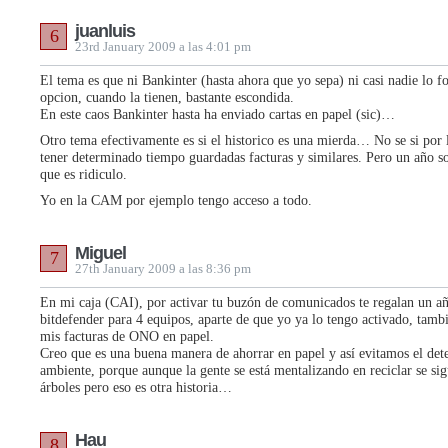
juanluis
6
23rd January 2009 a las 4:01 pm
El tema es que ni Bankinter (hasta ahora que yo sepa) ni casi nadie lo 
opcion, cuando la tienen, bastante escondida.
En este caos Bankinter hasta ha enviado cartas en papel (sic)…
Otro tema efectivamente es si el historico es una mierda… No se si por 
tener determinado tiempo guardadas facturas y similares. Pero un año so
que es ridiculo.
Yo en la CAM por ejemplo tengo acceso a todo.
Miguel
7
27th January 2009 a las 8:36 pm
En mi caja (CAI), por activar tu buzón de comunicados te regalan un añ
bitdefender para 4 equipos, aparte de que yo ya lo tengo activado, tamb
mis facturas de ONO en papel.
Creo que es una buena manera de ahorrar en papel y así evitamos el det
ambiente, porque aunque la gente se está mentalizando en reciclar se si
árboles pero eso es otra historia…
Hau
8