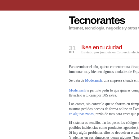
Tecnorantes
Internet, tecnología, negocios y otros 
Ikea en tu ciudad
31
Enviado por juanluis en
Comercio elect
DEC
Para terminar el año, quiero comentar una idea 
funcionar muy bien en algunas ciudades de Esp
Se trata de
Modernash
, una empresa situada en
Modernash
te permite pedir lo que quieras com
llevártelo a tu casa por 50$ extra.
Los costes, sin contar lo que te ahorras en tiem
mismos pedidos hechos de forma online en Ikea 
en algunas zonas
, razón de mas para creer que 
El sistema es sencillo. Tu les pasas los códigos 
posibles incidencias como productos agotados).
Si hay algún problema, ellos lo devuelven o cam
Y ademas en sus almacenes tienen algunos “best