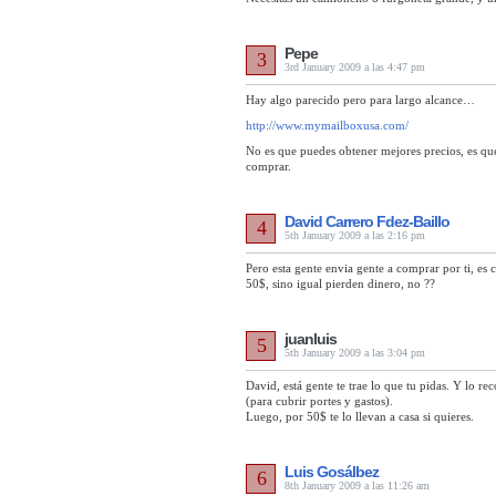
Pepe
3
3rd January 2009 a las 4:47 pm
Hay algo parecido pero para largo alcance…
http://www.mymailboxusa.com/
No es que puedes obtener mejores precios, es q
comprar.
David Carrero Fdez-Baillo
4
5th January 2009 a las 2:16 pm
Pero esta gente envia gente a comprar por ti, es
50$, sino igual pierden dinero, no ??
juanluis
5
5th January 2009 a las 3:04 pm
David, está gente te trae lo que tu pidas. Y lo r
(para cubrir portes y gastos).
Luego, por 50$ te lo llevan a casa si quieres.
Luis Gosálbez
6
8th January 2009 a las 11:26 am