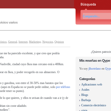
vicios varios
rónico
,
General
,
Internet
,
Marketing
,
Negocios
,
Opinion
¿Quieres patroci
que me ha parecido excelente, y que creo que podría
aña.
Mis reseñas en Qype
 Nashville, ciudad cuyo Ikea mas cercano está a 400km.
Yo soy
jlhortelano
en
Qyp
prar en Ikea, y poder recogerlo en sus almacenes. O
Categorías
po y gasolina, son entre el 30-50% mas baratos que los
Aplicaciones web
(aqui en España no se puede pedir online, solo
por teléfono
Asides
puede tener su punto).
Blogs
de lo que quieres, y ellos te avisan de cuando van a ir (y de
Burbuja
Comercio electrónico
bian sin coste añadido.
sellers”.
crisis