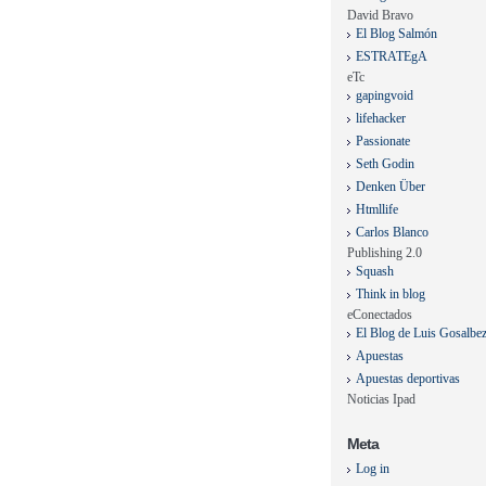
David Bravo
El Blog Salmón
ESTRATEgA
eTc
gapingvoid
lifehacker
Passionate
Seth Godin
Denken Über
Htmllife
Carlos Blanco
Publishing 2.0
Squash
Think in blog
eConectados
El Blog de Luis Gosalbe
Apuestas
Apuestas deportivas
Noticias Ipad
Meta
Log in