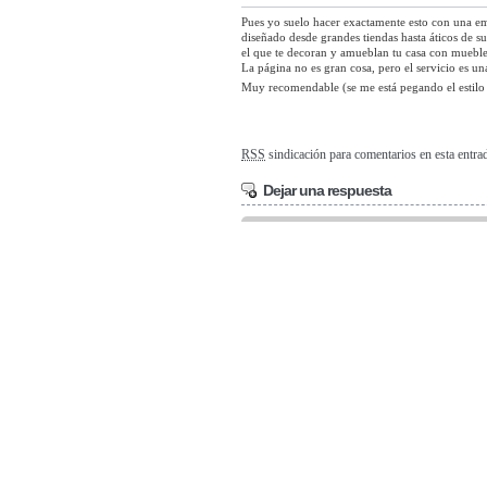
Pues yo suelo hacer exactamente esto con una em
diseñado desde grandes tiendas hasta áticos de s
el que te decoran y amueblan tu casa con muebles
La página no es gran cosa, pero el servicio es u
Muy recomendable (se me está pegando el estilo
RSS
sindicación para comentarios en esta entr
Dejar una respuesta