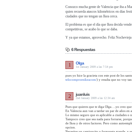
Conozco mucha gente de Valencia que iba a Mad
quien recuerda atascos kilométricos en días fes
ciudades que no tengan un Ikea cerca.
El problema es que el día que Ikea decida vender 
competitivas, se acabo lo que se daba.
Y ya que estamos, aprovecho. Feliz Nochevieja
6 Respuestas
Olga
1
1st January 2009 a las 7:54 pm
pues yo hice la gracieta con este post de los sant
telocomproenikeacom/
) y resulta que no voy t
juanluis
2
2nd January 2009 a las 12:34 am
Pues que quieres que te diga Olga….yo creo que 
En Valencia aun van a tardar un par de años en a
Lo mismo seguro que es aplicable a ciudades o nu
Tampoco creo que sea nada para forrarse, porque
de Ikea y de otros factores. Pero como autoemple
opcion.
Necesitas un camioncito o furgoneta grande, y 