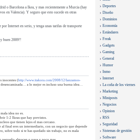
Deportes
rid o Barcelona a Ikea, y mas recientemente a Murcia (hay
tivos en Valencia). Y seguro que esto sucede en otras
Diseño
Dominios
Economía
por Internet en serio, y tenga unas tarifas de transporte
Estándares
Freak
 y buen 2009!!
Gadgets
Gaming
General
Humor
Inmo
Internet
os inocentes (
http://www.itakora.com/2008/12/lanzamos-
an desencaminada… a lo mejor es incluso una buena idea…
La coña de los viernes
Marketing
Miniposts
Negocios
Opinion
mala idea no es.
RSS
brir 1-2 Ikeas que hay previstos.
cleos que tienen lejos el mas cercano.
Seguridad
 al final eres un intermediario, con un negocio que depende
Sistemas de gestión
o, sobre todo si te has quedado sin trabajo, no es mala
Software
un pequeño almacen o nave y poco mas.