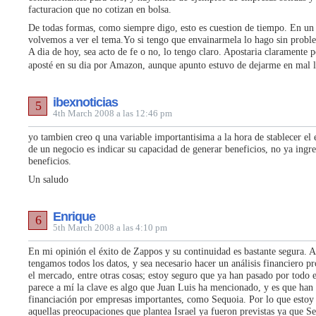
facturacion que no cotizan en bolsa.
De todas formas, como siempre digo, esto es cuestion de tiempo. En un
volvemos a ver el tema.Yo si tengo que envainarmela lo hago sin probl
A dia de hoy, sea acto de fe o no, lo tengo claro. Apostaria claramente
aposté en su dia por Amazon, aunque apunto estuvo de dejarme en mal 
ibexnoticias
5
4th March 2008 a las 12:46 pm
yo tambien creo q una variable importantisima a la hora de stablecer el e
de un negocio es indicar su capacidad de generar beneficios, no ya ingre
beneficios.
Un saludo
Enrique
6
5th March 2008 a las 4:10 pm
En mi opinión el éxito de Zappos y su continuidad es bastante segura. 
tengamos todos los datos, y sea necesario hacer un análisis financiero p
el mercado, entre otras cosas; estoy seguro que ya han pasado por todo
parece a mí la clave es algo que Juan Luis ha mencionado, y es que han
financiación por empresas importantes, como Sequoia. Por lo que estoy
aquellas preocupaciones que plantea Israel ya fueron previstas ya que S