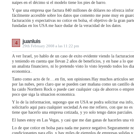
naipes en el décimo si el modelo tiene los pies de barro.
Y que una empresa que factura 840 millones de dólares no ofrezca info
fácilmente accesible sobre los datos que comento me pone muy en guard
facturación y expectativas no cotice en bolsa, el objetivo de la gran par
fundadas en los USA me hace dudar de la veracidad de los datos.
juanluis
4
29th February 2008 a las 11:22 pm
A ver Israel, yo hablo de un caso de exito evidente viendo la facturacion
y teniendo en cuenta que llevan 2 años de beneficios, y en base a lo qu
un analista financiero, ni lo pretendo visto lo visto leyendo todos los di
economica..
Tanto como acto de fe….en fin, son opiniones.Hay muchos articulos ser
por las nubes, pero claro que se pueden caer mañana como un castillo d
ha caido Northern Rock o puede caer cualquier caja de ahorros o empres
poco que siga la situacion economica.
Y lo de la informacion, supongo que en USA se podra solicitar esa info,
solicitarlo aqui para cualquier sociedad.A eso me refiero, con que no e
tiene que hacerlo una empresa cotizada, y yo solo tengo datos parciales.
El lunes estoy en Las Vegas, y casi que me dan ganas de hacerles una v
Lo de que cotice en bolsa para nada me parece negativo.Seguramente no
condicionantes para ello, y hay miles de ejemplos de empresas solidas 