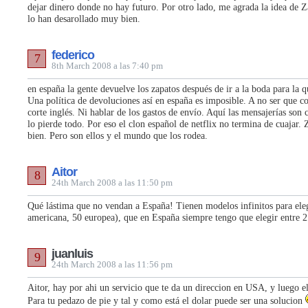
dejar dinero donde no hay futuro. Por otro lado, me agrada la idea de 
lo han desarollado muy bien.
federico
7
8th March 2008 a las 7:40 pm
en españa la gente devuelve los zapatos después de ir a la boda para la 
Una política de devoluciones así en españa es imposible. A no ser que c
corte inglés. Ni hablar de los gastos de envío. Aquí las mensajerías son c
lo pierde todo. Por eso el clon español de netflix no termina de cuajar.
bien. Pero son ellos y el mundo que los rodea.
Aitor
8
24th March 2008 a las 11:50 pm
Qué lástima que no vendan a España! Tienen modelos infinitos para eleg
americana, 50 europea), que en España siempre tengo que elegir entre 
juanluis
9
24th March 2008 a las 11:56 pm
Aitor, hay por ahi un servicio que te da un direccion en USA, y luego el
Para tu pedazo de pie y tal y como está el dolar puede ser una solucion