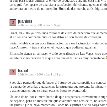
el país para lograr agilizar el envío de productos y alguna cosa mas y l
consiguió fue, aparte de una cierta satisfacción del cliente, quemar el e
anduviera en medio de un incendio. Hubo de dar marcha atrás, lógicame
juanluis
2
28th February 2008 a las 8:24 pm
Israel, en 2006 ya tuvo unos millones de euros de beneficio que aumen
al no ser una compañia publica los datos no son faciles de conseguir.
Seria inviable con tan poca financiacion para esa facturacion y sin coti
hace Amazon, y tras 9 años en el negocio que pudiesen aguantar.
Ellos solo tienen un almacen y todo centralizado en Las Vegas; creo qu
en este caso no procede.Y si que creo que el futuro es muy prometedor
Israel
3
29th February 2008 a las 11:11 pm
Pues sigo pensando que defender el futuro de una compañía sin conocer 
la cuenta de pérdidas y ganancias, la estructura que presenta la misma y
y asunciones en que se basan estas es bastante aventurado.
Un acto de fe, por el mero hecho de que nos parezca conveniente o sug
de negocio, pero no mas creíble que cualquier otro acto de fe, no suste
tangibles. Que se haya mantenido 9 años no significa que no caiga como 