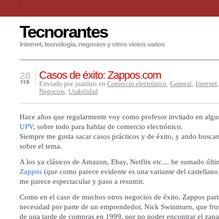
Tecnorantes
Internet, tecnología, negocios y otros vicios varios
Casos de éxito: Zappos.com
28
FEB
Enviado por juanluis en
Comercio electrónico
,
General
,
Internet
Negocios
,
Usabilidad
Hace años que regularmente voy como profesor invitado en algun
UPV
, sobre todo para hablar de comercio electrónico.
Siempre me gusta sacar casos prácticos y de éxito, y ando busc
sobre el tema.
A los ya clásicos de Amazon, Ebay, Netflix etc… he sumado últi
Zappos
(que como parece evidente es una variante del castellano
me parece espectacular y paso a resumir.
Como en el caso de muchos otros negocios de éxito, Zappos part
necesidad por parte de un emprendedor, Nick Swinmurn, que fru
de una tarde de compras en 1999, por no poder encontrar el zap