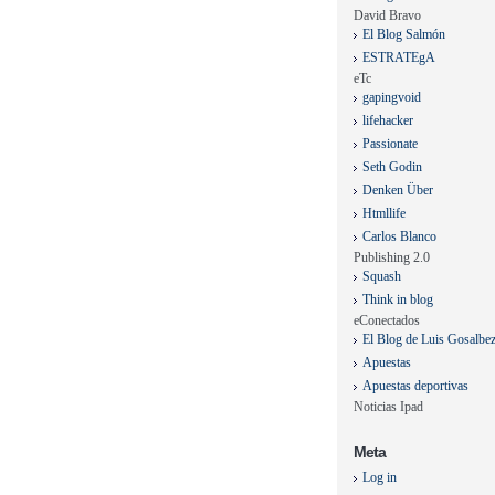
David Bravo
El Blog Salmón
ESTRATEgA
eTc
gapingvoid
lifehacker
Passionate
Seth Godin
Denken Über
Htmllife
Carlos Blanco
Publishing 2.0
Squash
Think in blog
eConectados
El Blog de Luis Gosalbe
Apuestas
Apuestas deportivas
Noticias Ipad
Meta
Log in