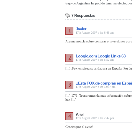
trajo de Argentina ha podido tener su efecto, p
7 Respuestas
Javier
1
17th August 2007 a las 6:49 am
Alguna noticia sobre compras o inversiones por
Loogic.com Loogic Links 63
2
17th August 2007 a las 6:52 am
[...] .Fox empieza su andadura en España. Por Jua
¿Esta FOX de compras en Espa
3
17th August 2007 a las 12:37 pm
[...] 17/8: Tecnorantes da más información sobr
han [...]
Ariel
4
17th August 2007 a las 2:47 pm
Gracias por el aviso!