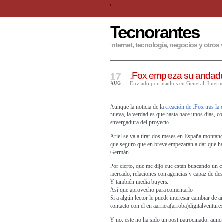
Tecnorantes
Internet, tecnología, negocios y otros 
.Fox empieza su andad
17
Enviado por juanluis en
General
,
Intern
AUG
Aunque la noticia de la
creación de .Fox tras la
nueva, la verdad es que hasta hace unos días, co
envergadura
del proyecto
.
Ariel se va a tirar dos meses en España montand
que seguro que en breve empezarán a dar que ha
Germán…
Por cierto, que me dijo que están buscando un c
mercado, relaciones con agencias y capaz de desa
Y también media buyers.
Así que aprovecho para comentarlo
Si a algún lector le puede interesar cambiar de 
contacto con el en aarrieta(arroba)digitalventure
Y no, este no ha sido un post patrocinado, aunq