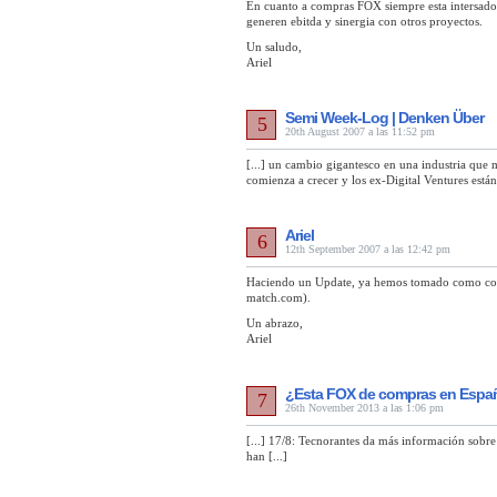
En cuanto a compras FOX siempre esta intersado 
generen ebitda y sinergia con otros proyectos.
Un saludo,
Ariel
Semi Week-Log | Denken Über
5
20th August 2007 a las 11:52 pm
[...] un cambio gigantesco en una industria que
comienza a crecer y los ex-Digital Ventures están
Ariel
6
12th September 2007 a las 12:42 pm
Haciendo un Update, ya hemos tomado como cou
match.com).
Un abrazo,
Ariel
¿Esta FOX de compras en Españ
7
26th November 2013 a las 1:06 pm
[...] 17/8: Tecnorantes da más información sobr
han [...]