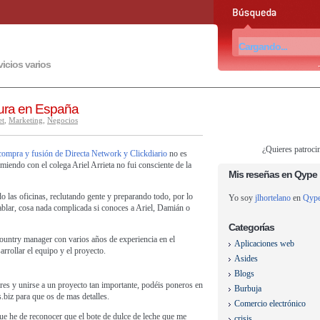
vicios varios
ura en España
et
,
Marketing
,
Negocios
¿Quieres patroci
 compra y fusión de Directa Network y Clickdiario
no es
miendo con el colega Ariel Arrieta no fui consciente de la
Mis reseñas en Qype
o las oficinas, reclutando gente y preparando todo, por lo
Yo soy
jlhortelano
en
Qyp
blar, cosa nada complicada si conoces a Ariel, Damián o
Categorías
ountry manager con varios años de experiencia en el
Aplicaciones web
rrollar el equipo y el proyecto.
Asides
Blogs
aires y unirse a un proyecto tan importante, podéis poneros en
Burbuja
s.biz para que os de mas detalles.
Comercio electrónico
ue he de reconocer que el bote de dulce de leche que me
crisis