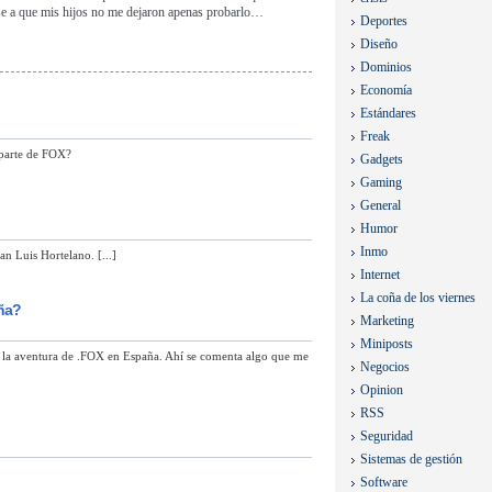
ese a que mis hijos no me dejaron apenas probarlo…
Deportes
Diseño
Dominios
Economía
Estándares
Freak
 parte de FOX?
Gadgets
Gaming
General
Humor
Inmo
n Luis Hortelano. [...]
Internet
La coña de los viernes
ña?
Marketing
Miniposts
e la aventura de .FOX en España. Ahí se comenta algo que me
Negocios
Opinion
RSS
Seguridad
Sistemas de gestión
Software