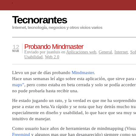
Tecnorantes
Internet, tecnología, negocios y otros vicios varios
Probando Mindmaster
12
MAR
Enviado por juanluis en
Aplicaciones web
,
General
,
Internet
,
So
Usabilidad
,
Web 2.0
Llevo un par de días probando
Mindmaster
.
Hace unas semanas leí algo sobre esta aplicación, que sirve para
maps”
, pero como estaba en beta cerrada y solo se podía acceder
no pude probarla hasta recibir una.
He estado jugando un rato, y la verdad es que me ha sorprendido
pese a estar en beta.Va rápido y se nota que hay detrás mucho tra
especialmente en diseño y usabilidad, lo que hace que sea muy se
intuitivo de manejar.
Como usuario hace años de herramientas de mindmapping (Visua
Freemind
y algunos mas que han desaparecido) siempre como so