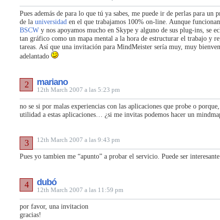
Pues además de para lo que tú ya sabes, me puede ir de perlas para un 
de la
universidad
en el que trabajamos 100% on-line. Aunque funcionam
BSCW
y nos apoyamos mucho en Skype y alguno de sus plug-ins, se ech
tan gráfico como un mapa mental a la hora de estructurar el trabajo y re
tareas. Así que una invitación para MindMeister sería muy, muy bienven
adelantado
mariano
2
12th March 2007 a las 5:23 pm
no se si por malas experiencias con las aplicaciones que probe o porque,
utilidad a estas aplicaciones… ¿si me invitas podemos hacer un mindma
12th March 2007 a las 9:43 pm
3
Pues yo tambien me “apunto” a probar el servicio. Puede ser interesante
dubó
4
12th March 2007 a las 11:59 pm
por favor, una invitacion
gracias!