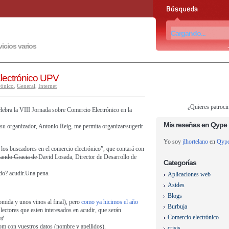
vicios varios
Electrónico UPV
rónico
,
General
,
Internet
¿Quieres patroci
elebra la VIII Jornada sobre Comercio Electrónico en la
Mis reseñas en Qype
 su organizador, Antonio Reig, me permita organizar/sugerir
Yo soy
jlhortelano
en
Qyp
 los buscadores en el comercio electrónico”, que contará con
nando Gracia de
David Losada, Director de Desarrollo de
Categorías
do? acudir.Una pena.
Aplicaciones web
Asides
Blogs
comida y unos vinos al final), pero
como ya hicimos el año
Burbuja
 lectores que esten interesados en acudir, que serán
Comercio electrónico
ed
com con vuestros datos (nombre y apellidos).
crisis