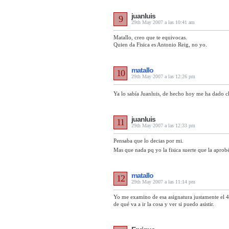
juanluis
9
29th May 2007 a las 10:41 am
Matallo, creo que te equivocas.
Quien da Fisica es Antonio Reig, no yo.
matallo
10
29th May 2007 a las 12:26 pm
Ya lo sabía Juanluis, de hecho hoy me ha dado c
juanluis
11
29th May 2007 a las 12:33 pm
Pensaba que lo decias por mi.
Mas que nada pq yo la fisica suerte que la apro
matallo
12
29th May 2007 a las 11:14 pm
Yo me examino de esa asignatura justamente el 4
de qué va a ir la cosa y ver si puedo asistir.