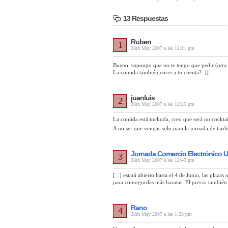
13 Respuestas
Ruben
1
28th May 2007 a las 12:11 pm
Bueno, supongo que no te tengo que pedir (otra 
La comida también corre a tu cuenta? :))
juanluis
2
28th May 2007 a las 12:25 pm
La comida está incluida, creo que será un cocktail
A no ser que vengas solo para la jornada de tar
Jornada Comercio Electrónico U
3
28th May 2007 a las 12:45 pm
[...] estará abierto hasta el 4 de Junio, las plaza
para conseguirlas más baratas. El precio también i
Rano
4
28th May 2007 a las 1:33 pm