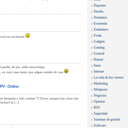
Deportes
Diseño
Dominios
Economía
Estándares
Freak
vez) esa invitación
Gadgets
Gaming
General
Humor
Inmo
-paella, de pie, estilo networking.
Internet
de, en cuyo caso mejor que salgas comido de casa
La coña de los viernes
Marketing
PV - Online
Miniposts
Negocios
s son limitadas y solo cuestan 75 Euros, aunque hay otras vías
Opinion
ncluye la [...]
RSS
Seguridad
Sistemas de gestión
Software