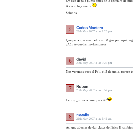
Uy esto llega a punto antes de la apertura de nues
A ver si hay suerte
Saludos
Carlos Mantero
5
28th May 2007 a las 2:20 pm
Que pena que esté liado con Migoa por aquí, seg
¿Aún te quedan invitaciones?
david
6
28th May 2007 a las 3:27 pm
Nos veremos pues el Poli, el 5 de junio, parece 
Ruben
7
28th May 2007 a las 3:52 pm
Carlos, ¿no va a tener para ti?
matallo
8
29th May 2007 a las 5:46 am
Así que ademas de dar clases de Física II tambi