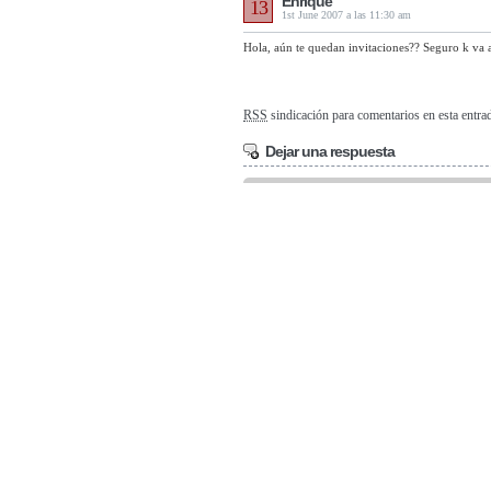
Enrique
13
1st June 2007 a las 11:30 am
Hola, aún te quedan invitaciones?? Seguro k va a
RSS
sindicación para comentarios en esta entr
Dejar una respuesta