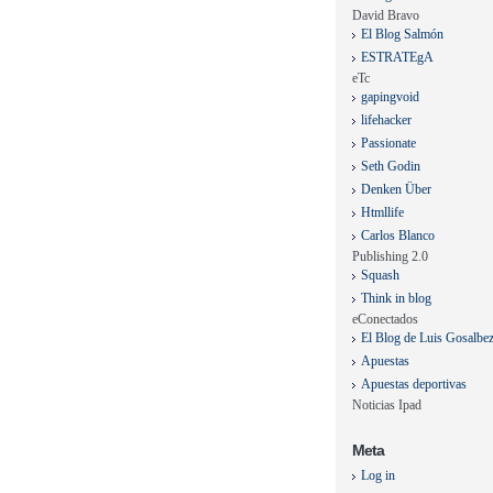
David Bravo
El Blog Salmón
ESTRATEgA
eTc
gapingvoid
lifehacker
Passionate
Seth Godin
Denken Über
Htmllife
Carlos Blanco
Publishing 2.0
Squash
Think in blog
eConectados
El Blog de Luis Gosalbe
Apuestas
Apuestas deportivas
Noticias Ipad
Meta
Log in