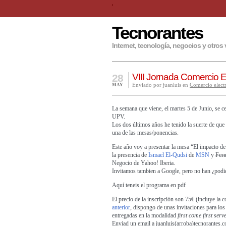
Tecnorantes
Internet, tecnología, negocios y otros 
VIII Jornada Comercio 
28
Enviado por juanluis en
Comercio elect
MAY
La semana que viene, el martes 5 de Junio, se c
UPV.
Los dos últimos años he tenido la suerte de que
una de las mesas/ponencias.
Este año voy a presentar la mesa “El impacto de
la presencia de
Ismael El-Qudsi
de
MSN
y
Fer
Negocio de Yahoo! Iberia.
Invitamos tambien a Google, pero no han ¿podi
Aquí teneis el
programa en pdf
El precio de la inscripción son 75€ (incluye la 
anterior
, dispongo de unas invitaciones para los
entregadas en la modalidad
first come first serv
Enviad un email a juanluis(arroba)tecnorantes.