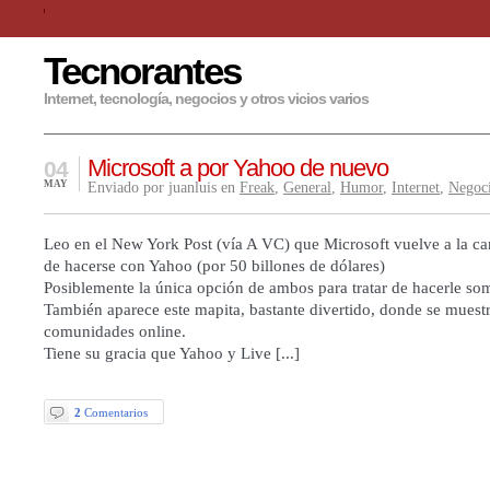
Tecnorantes
Internet, tecnología, negocios y otros vicios varios
Microsoft a por Yahoo de nuevo
04
MAY
Enviado por juanluis en
Freak
,
General
,
Humor
,
Internet
,
Negoc
Leo en el New York Post (vía A VC) que Microsoft vuelve a la car
de hacerse con Yahoo (por 50 billones de dólares)
Posiblemente la única opción de ambos para tratar de hacerle so
También aparece este mapita, bastante divertido, donde se muestr
comunidades online.
Tiene su gracia que Yahoo y Live [...]
2
Comentarios