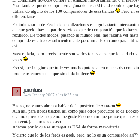
El comprador no-USA compra en Amazon mayoritariaente, o al menos es
Y si, también puede comprar en alguna de las 500 tiendas online que h
utilizando alguno de los 100 comparadores de esas tiendas
Pero en es
diferenciarse…
En todo caso lo de Feeds de actualizaciones es algo bastante interesante
aunque geek.. hay un par de servicios que de comparación que lo hacen 
recuerdo. De todos modos, pasando al mundo real, me faltaría ver hast
compra de este tipo es suficientemente poco impulsiva como para utiliza
así…
Vaya rallada, pero precisamente son varios temas a los que le he dado vu
veces
Eso si, me imagino que tu le ves mucho potencial en meter ads contextu
productos concretos… que sin duda lo tiene
juanluis
2
24th January 2007 a las 8:35 pm
Bueno, no vamos ahora a hablar de la posicion de Amazon
Aun asi, para libros usados, asi como para otros productos lo de Booksp
cual no quiere decir que no me guste Pricenoia ni que piense que la espe
una ventaja en muchos casos.
Ademas por lo que se su target es USA de forma mayoritaria.
Y cierto que lo de los feeds es geek, pero, no lo es un comparador asi??