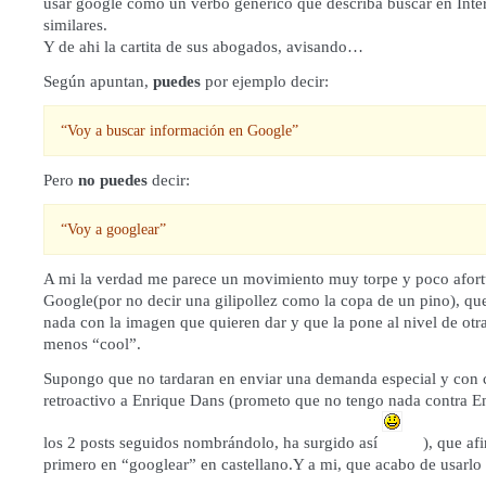
usar google como un verbo genérico que describa buscar en Inte
similares.
Y de ahi la cartita de sus abogados, avisando…
Según apuntan,
puedes
por ejemplo decir:
“Voy a buscar información en Google”
Pero
no puedes
decir:
“Voy a googlear”
A mi la verdad me parece un movimiento muy torpe y poco afor
Google(por no decir una gilipollez como la copa de un pino), qu
nada con la imagen que quieren dar y que la pone al nivel de otr
menos “cool”.
Supongo que no tardaran en enviar una demanda especial y con c
retroactivo a Enrique Dans (prometo que no tengo nada contra En
los 2 posts seguidos nombrándolo, ha surgido así
), que
afi
primero en “googlear”
en castellano.Y a mi, que acabo de usarlo
…