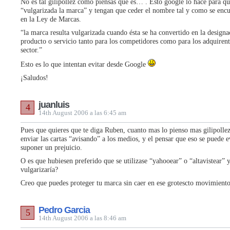
No es tal gilipollez como piensas que es… . Esto google lo hace para q
“vulgarizada la marca” y tengan que ceder el nombre tal y como se encu
en la Ley de Marcas.
“la marca resulta vulgarizada cuando ésta se ha convertido en la designac
producto o servicio tanto para los competidores como para los adquirent
sector.”
Esto es lo que intentan evitar desde Google
¡Saludos!
juanluis
4
14th August 2006 a las 6:45 am
Pues que quieres que te diga Ruben, cuanto mas lo pienso mas gilipolle
enviar las cartas “avisando” a los medios, y el pensar que eso se puede 
suponer un prejuicio.
O es que hubiesen preferido que se utilizase “yahooear” o “altavistear” 
vulgarizaría?
Creo que puedes proteger tu marca sin caer en ese grotescto movimiento
Pedro Garcia
5
14th August 2006 a las 8:46 am