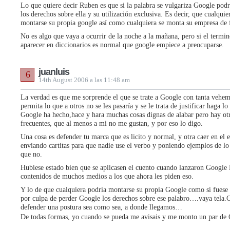
Lo que quiere decir Ruben es que si la palabra se vulgariza Google podr
los derechos sobre ella y su utilización exclusiva. Es decir, que cualquie
montarse su propia google así como cualquiera se monta su empresa de 
No es algo que vaya a ocurrir de la noche a la mañana, pero si el termi
aparecer en diccionarios es normal que google empiece a preocuparse.
juanluis
6
14th August 2006 a las 11:48 am
La verdad es que me sorprende el que se trate a Google con tanta vehem
permita lo que a otros no se les pasaría y se le trata de justificar haga l
Google ha hecho,hace y hara muchas cosas dignas de alabar pero hay ot
frecuentes, que al menos a mi no me gustan, y por eso lo digo.
Una cosa es defender tu marca que es licito y normal, y otra caer en el 
enviando cartitas para que nadie use el verbo y poniendo ejemplos de lo
que no.
Hubiese estado bien que se aplicasen el cuento cuando lanzaron Google
contenidos de muchos medios a los que ahora les piden eso.
Y lo de que cualquiera podria montarse su propia Google como si fuese 
por culpa de perder Google los derechos sobre ese palabro….vaya tela.C
defender una postura sea como sea, a donde llegamos…
De todas formas, yo cuando se pueda me avisais y me monto un par de