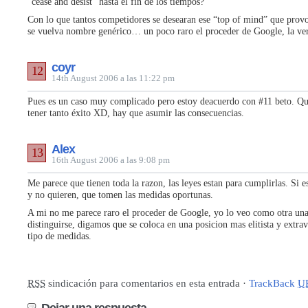
“cease and desist” hasta el fin de los tiempos?
Con lo que tantos competidores se desearan ese “top of mind” que prov
se vuelva nombre genérico… un poco raro el proceder de Google, la ve
coyr
12
14th August 2006 a las 11:22 pm
Pues es un caso muy complicado pero estoy deacuerdo con #11 beto. Qu
tener tanto éxito XD, hay que asumir las consecuencias.
Alex
13
16th August 2006 a las 9:08 pm
Me parece que tienen toda la razon, las leyes estan para cumplirlas. Si e
y no quieren, que tomen las medidas oportunas.
A mi no me parece raro el proceder de Google, yo lo veo como otra un
distinguirse, digamos que se coloca en una posicion mas elitista y extra
tipo de medidas.
RSS
sindicación para comentarios en esta entrada ·
TrackBack
U