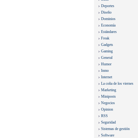
Deportes
Diseño
Dominios
Economía
Estándares
Freak
Gadgets
Gaming
General
Humor
Inmo
Internet
La coña de los viernes
Marketing
Miniposts
Negocios
Opinion
RSS
Seguridad
Sistemas de gestión
Software