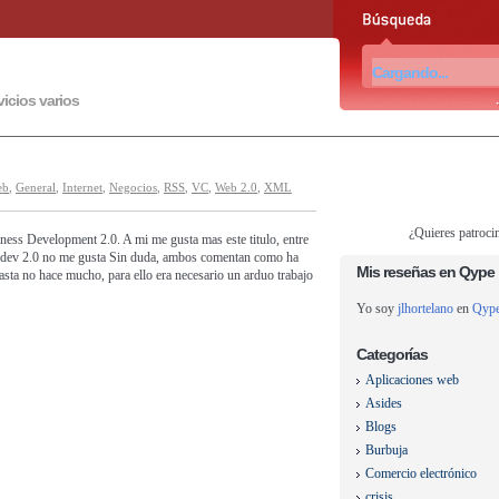
vicios varios
eb
,
General
,
Internet
,
Negocios
,
RSS
,
VC
,
Web 2.0
,
XML
¿Quieres patroci
ness Development 2.0. A mi me gusta mas este titulo, entre
Bizdev 2.0 no me gusta Sin duda, ambos comentan como ha
Mis reseñas en Qype
sta no hace mucho, para ello era necesario un arduo trabajo
Yo soy
jlhortelano
en
Qyp
Categorías
Aplicaciones web
Asides
Blogs
Burbuja
Comercio electrónico
crisis