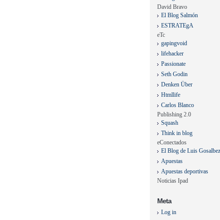
David Bravo
El Blog Salmón
ESTRATEgA
eTc
gapingvoid
lifehacker
Passionate
Seth Godin
Denken Über
Htmllife
Carlos Blanco
Publishing 2.0
Squash
Think in blog
eConectados
El Blog de Luis Gosalbe
Apuestas
Apuestas deportivas
Noticias Ipad
Meta
Log in