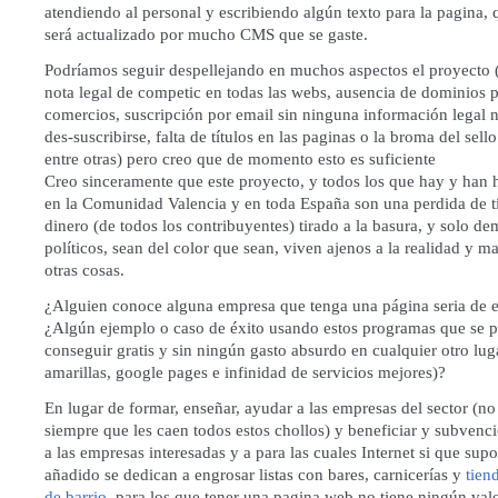
atendiendo al personal y escribiendo algún texto para la pagina,
será actualizado por mucho CMS que se gaste.
Podríamos seguir despellejando en muchos aspectos el proyecto 
nota legal de competic en todas las webs, ausencia de dominios p
comercios, suscripción por email sin ninguna información legal 
des-suscribirse, falta de títulos en las paginas o la broma del sell
entre otras) pero creo que de momento esto es suficiente
Creo sinceramente que este proyecto, y todos los que hay y han 
en la Comunidad Valencia y en toda España son una perdida de 
dinero (de todos los contribuyentes) tirado a la basura, y solo d
políticos, sean del color que sean, viven ajenos a la realidad y m
otras cosas.
¿Alguien conoce alguna empresa que tenga una página seria de e
¿Algún ejemplo o caso de éxito usando estos programas que se 
conseguir gratis y sin ningún gasto absurdo en cualquier otro lug
amarillas, google pages e infinidad de servicios mejores)?
En lugar de formar, enseñar, ayudar a las empresas del sector (no 
siempre que les caen todos estos chollos) y beneficiar y subvenc
a las empresas interesadas y a para las cuales Internet si que sup
añadido se dedican a engrosar listas con bares, carnicerías y
tien
de barrio
, para los que tener una pagina web no tiene ningún valo