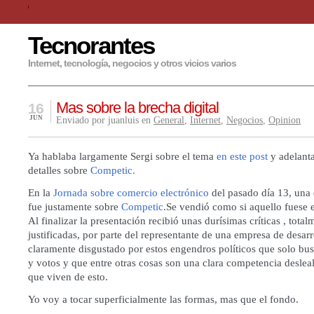
Tecnorantes
Internet, tecnología, negocios y otros vicios varios
Mas sobre la brecha digital
16
JUN
Enviado por juanluis en
General
,
Internet
,
Negocios
,
Opinion
Ya hablaba largamente Sergi sobre el tema
en este post
y adelant
detalles sobre
Competic.
En la
Jornada sobre comercio electrónico
del pasado día 13, una 
fue justamente sobre
Competic
.Se vendió como si aquello fuese 
Al finalizar la presentación recibió unas durísimas críticas , total
justificadas, por parte del representante de una empresa de desar
claramente disgustado por estos engendros políticos que solo b
y votos y que entre otras cosas son una clara competencia deslea
que viven de esto.
Yo voy a tocar superficialmente las formas, mas que el fondo.