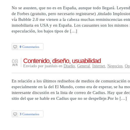
No se asusten, que no es en España, aunque todo llegará. Leyendo
de Forbes (gratuito, pero necesario registrarse) ,titulado Implosi
vía Bubble 2.0 me vienen a la cabeza muchas reminiscencias entr
inmobiliaria en USA y en España. Los causantes son los mismos :
especulación, los bajos tipos de […]
0
Comentarios
Contenido, diseño, usuabilidad
08
JUN
Enviado por juanluis en
Diseño
,
General
,
Internet
,
Negocios
,
Op
En relación a los últimos rediseños de medios de comunicación o
especialmente en la del El Mundo, como era de esperar, se ha 
interesante discusión en la lista de correo de Cadius. Hay que dec
sitio del que se hable en Cadius que no se despelleje.Por lo […]
3
Comentarios