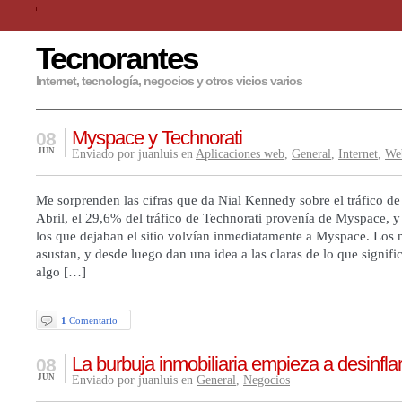
Tecnorantes
Internet, tecnología, negocios y otros vicios varios
Myspace y Technorati
08
JUN
Enviado por juanluis en
Aplicaciones web
,
General
,
Internet
,
We
Me sorprenden las cifras que da Nial Kennedy sobre el tráfico de
Abril, el 29,6% del tráfico de Technorati provenía de Myspace, 
los que dejaban el sitio volvían inmediatamente a Myspace. Los
asustan, y desde luego dan una idea a las claras de lo que signif
algo […]
1
Comentario
La burbuja inmobiliaria empieza a desinfla
08
JUN
Enviado por juanluis en
General
,
Negocios