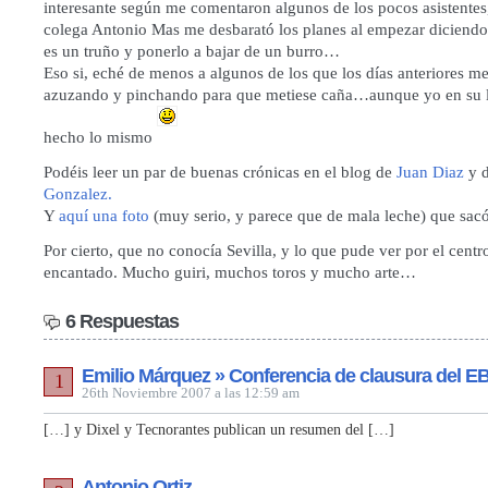
interesante según me comentaron algunos de los pocos asistentes
colega Antonio Mas me desbarató los planes al empezar diciendo
es un truño y ponerlo a bajar de un burro…
Eso si, eché de menos a algunos de los que los días anteriores m
azuzando y pinchando para que metiese caña…aunque yo en su 
hecho lo mismo
Podéis leer un par de buenas crónicas en el blog de
Juan Diaz
y 
Gonzalez.
Y
aquí una foto
(muy serio, y parece que de mala leche) que sac
Por cierto, que no conocía Sevilla, y lo que pude ver por el cent
encantado. Mucho guiri, muchos toros y mucho arte…
6 Respuestas
Emilio Márquez » Conferencia de clausura del E
1
26th Noviembre 2007 a las 12:59 am
[…] y Dixel y Tecnorantes publican un resumen del […]
Antonio Ortiz