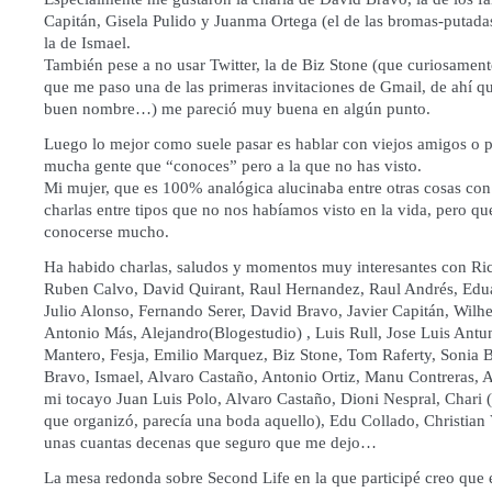
Capitán, Gisela Pulido y Juanma Ortega (el de las bromas-putada
la de Ismael.
También pese a no usar Twitter, la de Biz Stone (que curiosament
que me paso una de las primeras invitaciones de Gmail, de ahí qu
buen nombre…) me pareció muy buena en algún punto.
Luego lo mejor como suele pasar es hablar con viejos amigos o p
mucha gente que “conoces” pero a la que no has visto.
Mi mujer, que es 100% analógica alucinaba entre otras cosas con
charlas entre tipos que no nos habíamos visto en la vida, pero qu
conocerse mucho.
Ha habido charlas, saludos y momentos muy interesantes con Ric
Ruben Calvo, David Quirant, Raul Hernandez, Raul Andrés, Edu
Julio Alonso, Fernando Serer, David Bravo, Javier Capitán, Wilh
Antonio Más, Alejandro(Blogestudio) , Luis Rull, Jose Luis Antu
Mantero, Fesja, Emilio Marquez, Biz Stone, Tom Raferty, Sonia 
Bravo, Ismael, Alvaro Castaño, Antonio Ortiz, Manu Contreras, A
mi tocayo Juan Luis Polo, Alvaro Castaño, Dioni Nespral, Chari
que organizó, parecía una boda aquello), Edu Collado, Christian
unas cuantas decenas que seguro que me dejo…
La mesa redonda sobre Second Life en la que participé creo que 