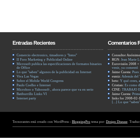
Entradas Recientes
Comentarios R
Comercio electronico, timadores y "listos"
Consultor Anónim
II Foro Marketing y Publicidad Online
RGN:
Jean Marie L
Microsoft publica las especificaciones de formatos binarios
Eurovisión 2008 +
de Office
venir, ya comentó
Lo que "saben" algunos de la publicidad en Internet
Jaime Cuesta:
Pues 
Viva Las Vegas
esmiz:
Además del "
Sobre el Mobile World Congress
beto:
Y qué crees, a
Paulo Coelho e Internet
Cristian:
Es como di
Microhoo o Yahoosoft , ahora parece que va en serio
CINE:
TRABAJO E
Batiburrillo Links VI
Jaime Cuesta:
Prime
Internet party
links for 2008-02-
[...] Lo que “saben
Tecnorantes está creado con WordPress -
BloggingPro
tema por:
Design Disease
. Traduc