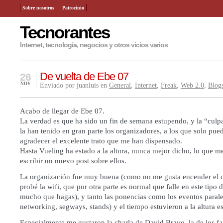
Sobre nosotros
Patrocinio
Tecnorantes
Internet, tecnología, negocios y otros vicios varios
De vuelta de Ebe 07
26
NOV
Enviado por juanluis en
General
,
Internet
,
Freak
,
Web 2.0
,
Blog
Acabo de llegar de Ebe 07.
La verdad es que ha sido un fin de semana estupendo, y la “culp
la han tenido en gran parte los organizadores, a los que solo puedo
agradecer el excelente trato que me han dispensado.
Hasta Vueling ha estado a la altura, nunca mejor dicho, lo que m
escribir un nuevo post sobre ellos.
La organización fue muy buena (como no me gusta encender el 
probé la wifi, que por otra parte es normal que falle en este tipo 
mucho que hagas), y tanto las ponencias como los eventos paralel
networking, segways, stands) y el tiempo estuvieron a la altura e
Especialmente me gustaron la charla de David Bravo, la de los f