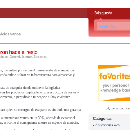
vicios varios
zon hace el resto
rónico
,
General
,
Internet
,
Negocios
e, me entero por de que Amazon acaba de anunciar un
ienda online utilizar su infraestructura para almacenar y
s, de cualquier tienda online es la logística.
iar los productos implica tener una estructura de costes y
imiento, o perjudicar a tu negocio si hay cualquier
¿Quieres patroci
ea quien se encargue de esa parte es sin duda una garantía.
to aumentar sus ventas en un 30%, además de evitarse el
Categorías
as, así como el consiguiente ahorro en espacio de almacén.
Aplicaciones web