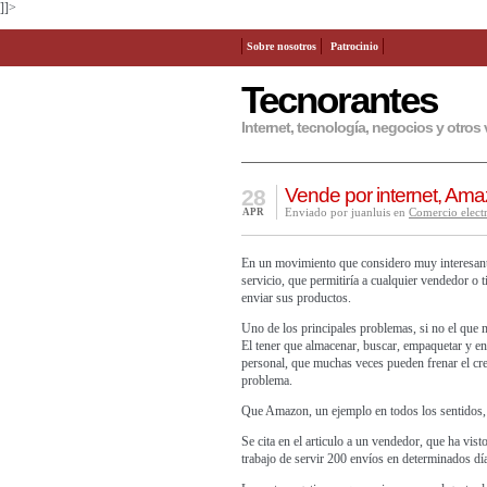
]]>
Sobre nosotros
Patrocinio
Tecnorantes
Internet, tecnología, negocios y otros 
Vende por internet, Ama
28
Enviado por juanluis en
Comercio elect
APR
En un movimiento que considero muy interesant
servicio, que permitiría a cualquier vendedor o t
enviar sus productos.
Uno de los principales problemas, si no el que ma
El tener que almacenar, buscar, empaquetar y env
personal, que muchas veces pueden frenar el crec
problema.
Que Amazon, un ejemplo en todos los sentidos, s
Se cita en el articulo a un vendedor, que ha vis
trabajo de servir 200 envíos en determinados dí