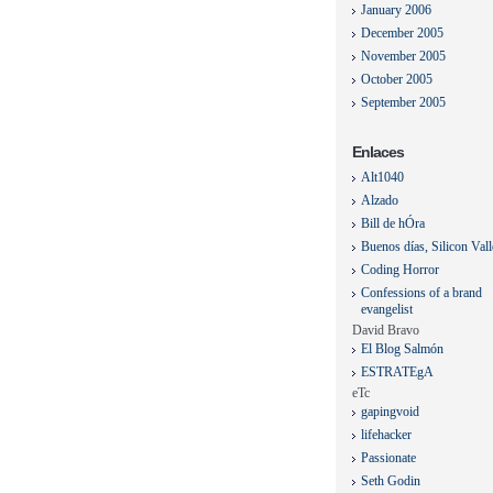
January 2006
December 2005
November 2005
October 2005
September 2005
Enlaces
Alt1040
Alzado
Bill de hÓra
Buenos días, Silicon Val
Coding Horror
Confessions of a brand
evangelist
David Bravo
El Blog Salmón
ESTRATEgA
eTc
gapingvoid
lifehacker
Passionate
Seth Godin