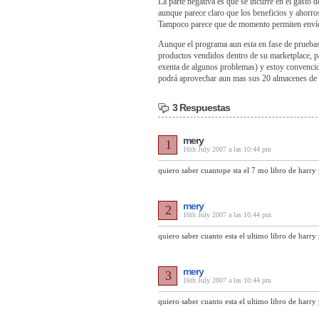
La parte negativa es que se incurre en el gasto
aunque parece claro que los beneficios y ahorr
Tampoco parece que de momento permiten envíos
Aunque el programa aun esta en fase de pruebas
productos vendidos dentro de su marketplace, p
exenta de algunos problemas) y estoy convencid
podrá aprovechar aun mas sus 20 almacenes de 
3 Respuestas
mery
1
16th July 2007 a las 10:44 pm
quiero saber cuantope sta el 7 mo libro de harry 
mery
2
16th July 2007 a las 10:44 pm
quiero saber cuanto esta el ultimo libro de harry 
mery
3
16th July 2007 a las 10:44 pm
quiero saber cuanto esta el ultimo libro de harry 