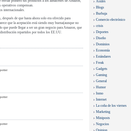
 de enviar primero tus productos a los almacenes de Amazon,
Asides
os operativos compensan.
Blogs
 internacionales.
Burbuja
, después de que hasta ahora solo era ofrecido para
Comercio electrónico
arece que la aceptación está siendo muy buena(aunque no
crisis
o que puede llegar a ser un gran negocio para Amazon, que
Deportes
distribución repartidos por todos los EE.UU.
Diseño
Dominios
Economía
Estándares
Freak
Gadgets
potter
Gaming
General
Humor
Inmo
potter
Internet
La coña de los viernes
Marketing
Miniposts
potter
Negocios
Opinion