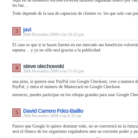
Aqui en su momento Alcoste/Diversia tambien regalaban dinero por cad
les fue…
Todo depende de la tasa de captacion de clientes vs. los que solo van po
javi
3
28th November 2006 a las 10:22 pm
El caso es que si se hacen fuertes en ese mercado sus beneficios volverá
espuma… y ya no sólo será gracias a la publicidad.
steve olechowski
4
28th November 2006 a las 11:03 pm
una pista, si quieres usar PayPal con Google Checkout, cree a numero d
PayPal, y entra el numero de Mastercard en Google Checkout.
entonces, puedes participar en los rebajas grandes para usar Google Che
David Carrero Fdez-Baillo
5
29th November 2006 a las 8:35 am
Parece que Google lo quiere dominar todo, no se convertirá en la futura
será el blanco de los organismo reguladores ante su creciente poder y p