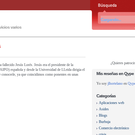
vicios varios
s
¿Quieres patroci
 fallecido Jesús Lorés. Jesús era el presidente de la
AIPO) española y desde la Universidad de LLeida dirigia el
Mis reseñas en Qype
 conocerle, ya que coincidimos como ponentes en unas
Yo soy
jlhortelano
en
Qyp
Categorías
Aplicaciones web
Asides
Blogs
Burbuja
Comercio electrónico
crisis