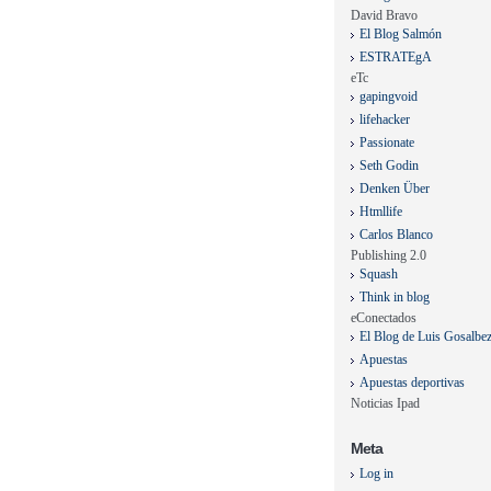
David Bravo
El Blog Salmón
ESTRATEgA
eTc
gapingvoid
lifehacker
Passionate
Seth Godin
Denken Über
Htmllife
Carlos Blanco
Publishing 2.0
Squash
Think in blog
eConectados
El Blog de Luis Gosalbe
Apuestas
Apuestas deportivas
Noticias Ipad
Meta
Log in