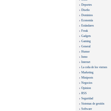
Deportes
Diseño
Dominios
Economía
Estándares
Freak
Gadgets
Gaming
General
Humor
Inmo
Internet
La coña de los viernes
Marketing
Miniposts
Negocios
Opinion
RSS
Seguridad
Sistemas de gestión
Software