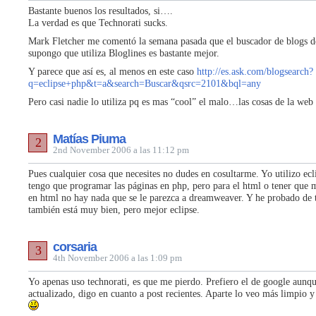
Bastante buenos los resultados, si….
La verdad es que Technorati sucks.
Mark Fletcher me comentó la semana pasada que el buscador de blogs d
supongo que utiliza Bloglines es bastante mejor.
Y parece que así es, al menos en este caso
http://es.ask.com/blogsearch?
q=eclipse+php&t=a&search=Buscar&qsrc=2101&bql=any
Pero casi nadie lo utiliza pq es mas “cool” el malo…las cosas de la web
Matías Piuma
2
2nd November 2006 a las 11:12 pm
Pues cualquier cosa que necesites no dudes en cosultarme. Yo utilizo ec
tengo que programar las páginas en php, pero para el html o tener que m
en html no hay nada que se le parezca a dreamweaver. Y he probado de
también está muy bien, pero mejor eclipse.
corsaria
3
4th November 2006 a las 1:09 pm
Yo apenas uso technorati, es que me pierdo. Prefiero el de google aunqu
actualizado, digo en cuanto a post recientes. Aparte lo veo más limpio y 