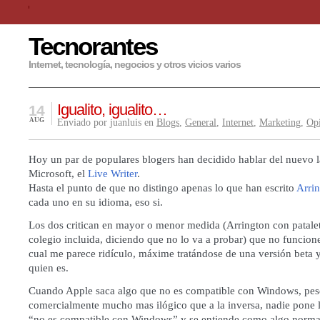
Tecnorantes
Internet, tecnología, negocios y otros vicios varios
Igualito, igualito…
14
AUG
Enviado por juanluis en
Blogs
,
General
,
Internet
,
Marketing
,
Op
Hoy un par de populares blogers han decidido hablar del nuevo 
Microsoft, el
Live Writer
.
Hasta el punto de que no distingo apenas lo que han escrito
Arri
cada uno en su idioma, eso si.
Los dos critican en mayor o menor medida (Arrington con patale
colegio incluida, diciendo que no lo va a probar) que no funcion
cual me parece ridículo, máxime tratándose de una versión beta 
quien es.
Cuando Apple saca algo que no es compatible con Windows, pese
comercialmente mucho mas ilógico que a la inversa, nadie pone la
“no es compatible con Windows” y se entiende como algo norma