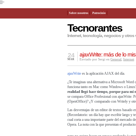
]]>
Sobre nosotros
Patrocinio
Tecnorantes
Internet, tecnología, negocios y otros 
ajaxWrite: más de lo mi
24
Enviado por Sergi en
General
,
Internet
MAR
ajaxWrite
es la aplicación AJAX del día.
¿Te imaginas una alternativa a Microsoft Word
funciona tanto en Mac como Windows o Linux?
realidad llegó hace tiempo, porque para mí 
se compara Office Profesional con ajaxWrite. P
(OpenOffice)? ¿Y comparado con Writely y otro
Las desventajas de un editor de textos basado 
(Recordatorio: un día hay que escribir largo y 
cual corta a una importante parte del mercado d
Opera. La nota con la que presentan el producto 