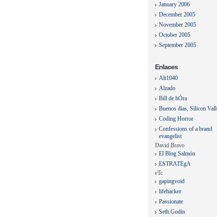
January 2006
December 2005
November 2005
October 2005
September 2005
Enlaces
Alt1040
Alzado
Bill de hÓra
Buenos días, Silicon Val
Coding Horror
Confessions of a brand
evangelist
David Bravo
El Blog Salmón
ESTRATEgA
eTc
gapingvoid
lifehacker
Passionate
Seth Godin