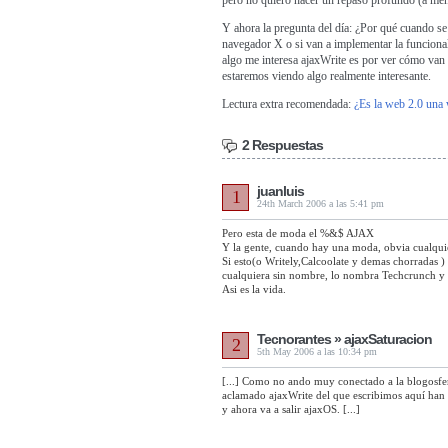
pero no quiero hacer un repaso profundo (a m
Y ahora la pregunta del día: ¿Por qué cuando se 
navegador X o si van a implementar la funcional
algo me interesa ajaxWrite es por ver cómo van 
estaremos viendo algo realmente interesante.
Lectura extra recomendada:
¿Es la web 2.0 una
2 Respuestas
juanluis
1
24th March 2006 a las 5:41 pm
Pero esta de moda el %&$ AJAX
Y la gente, cuando hay una moda, obvia cualqui
Si esto(o Writely,Calcoolate y demas chorradas ) l
cualquiera sin nombre, lo nombra Techcrunch y u
Asi es la vida.
Tecnorantes » ajaxSaturacion
2
5th May 2006 a las 10:34 pm
[...] Como no ando muy conectado a la blogosfe
aclamado ajaxWrite del que escribimos aquí han 
y ahora va a salir ajaxOS. [...]