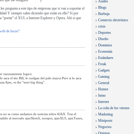
enos que me obliguen
).
Asides
Blogs
les pregunta a este tipo de empresas que si van a soportar el
idad Y siempre salen diciendo que están en ello? Si por
Burbuja
a “portar” el XUL a Internet Explorer y Opera. Ahí si que
Comercio electrónico
crisis
 web de locos?
Deportes
Diseño
Dominios
Economía
Estándares
Freak
Gadgets
er razonamiento logico.
Gaming
o saca el tito Bill, le cuelgan del palo mayor.Pero si lo saca
sa Ajax, es the “next big thing”.
General
Humor
Inmo
Internet
La coña de los viernes
ra no se como andamos de noticias sobre AJAX. Tras el
Marketing
salido al mercado ajaxSketch, eyespot, ajaxXLS, ajaxTunes,
Miniposts
Negocios
Opinion