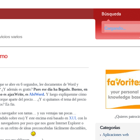
vicios varios
smo
 que se abre en 6 segundos, lee documentos de Word y
 ¿Y además es gratis?
Pues ese día ha llegado. Bueno, en
no es ajaxWrite, es
AbiWord
.
Y luego explíquenme cómo
orque aparte del precio… ¿Y si quitamos el tema del precio
s? En fin.
en navegador son tantas… y sus ventajas tan pocas…
¿Quieres patroci
tendido sobre eso) Y este encima está basado en
XUL
con lo
e navegadores por poco que nos guste Internet Explorer o
Categorías
es un refrito de ideas preconcebidas fácilmente discutibles,
Aplicaciones web