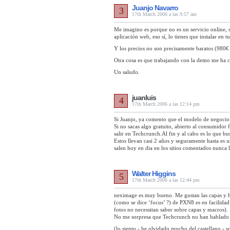
Juanjo Navarro
3
17th March 2006 a las 9:57 am
Me imagino es porque no es un servicio online, 
aplicación web, eso sí, lo tienes que instalar en t
Y los precios no son precisamente baratos (980€ p
Otra cosa es que trabajando con la demo me ha c
Un saludo.
juanluis
4
17th March 2006 a las 12:14 pm
Si Juanjo, ya comento que el modelo de negocio n
Si no sacas algo gratuito, abierto al consumidor fi
salir en Techcrunch.Al fin y al cabo es lo que bu
Estos llevan casi 2 años y seguramente hasta es 
salen hoy en dia en los sitios comentados nunca l
Walter Higgins
5
17th March 2006 a las 12:44 pm
neximage es muy bueno. Me gustan las capas y h
(como se dice ‘focus’ ?) de PXN8 es en facilida
fotos no necessitan saber sobre capas y macros).
No me sorpresa que Techcrunch no han hablado so
(lo siento - he olvidado mucho del castellano - 