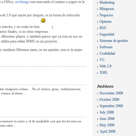
 a Office,
nexImage
esta marcando el camino a seguir en la
Marketing
Miniposts
 web 2.0 que nacen por doquier, es la forma de enfocarlo
Negocios
Opinion
n marcha, y no están en beta
)
RSS
arios finales, si no otras empresas.
Seguridad
3 diferentes planes, y también parece que ya esta en uso en
Sistemas de gestión
utiliza para editar MMS en un proyecto.
Software
similares.Mientras tanto, en mi opinión, esta es la mejor.
Usabilidad
VC
Web 2.0
XML
Archivos
tar imágenes online… No el clasico, girar, redimensionar,
November 2008
un vistazo al demo…
October 2008
September 2008
July 2008
June 2008
comment es suizo y el de mashable casi que les levanta un
May 2008
 quien sabe…
April 2008