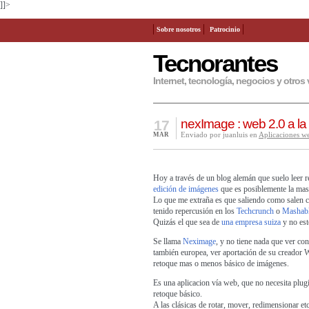
]]>
Sobre nosotros
Patrocinio
Tecnorantes
Internet, tecnología, negocios y otros 
nexImage : web 2.0 a l
17
Enviado por juanluis en
Aplicaciones w
MAR
Hoy a través de un
blog alemán
que suelo leer 
edición de imágenes
que es posiblemente la mas
Lo que me extraña es que saliendo como salen ca
tenido repercusión en los
Techcrunch
o
Mashab
Quizás el que sea de
una empresa suiza
y no est
Se llama
Neximage
, y no tiene nada que ver co
también europea, ver aportación de su creador W
retoque mas o menos básico de imágenes.
Es una aplicacion vía web, que no necesita plugi
retoque básico.
A las clásicas de rotar, mover, redimensionar et