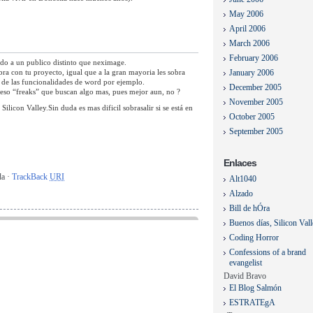
May 2006
April 2006
March 2006
February 2006
do a un publico distinto que neximage.
bra con tu proyecto, igual que a la gran mayoria les sobra
January 2006
 de las funcionalidades de word por ejemplo.
December 2005
 eso “freaks” que buscan algo mas, pues mejor aun, no ?
November 2005
Silicon Valley.Sin duda es mas dificil sobrasalir si se está en
October 2005
September 2005
Enlaces
da ·
TrackBack
URI
Alt1040
Alzado
Bill de hÓra
Buenos días, Silicon Val
Coding Horror
Confessions of a brand
evangelist
David Bravo
El Blog Salmón
ESTRATEgA