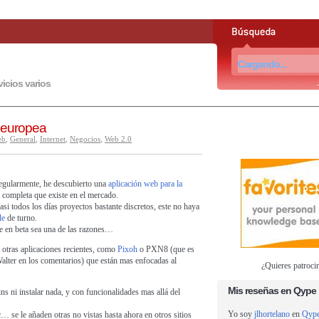
vicios varios
a europea
eb
,
General
,
Internet
,
Negocios
,
Web 2.0
regularmente, he descubierto una
aplicación web para la
 completa que existe en el mercado.
si todos los días proyectos bastante discretos, este no haya
le
de turno.
e en beta sea una de las razones…
n otras aplicaciones recientes, como
Pixoh
o
PXN8
(que es
alter en los comentarios) que están mas enfocadas al
¿Quieres patroci
Mis reseñas en Qype
ns ni instalar nada, y con funcionalidades mas allá del
Yo soy
jlhortelano
en
Qyp
c… se le añaden otras no vistas hasta ahora en otros sitios