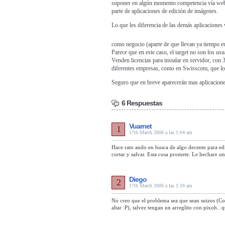
suponer en algún momento competencia vía web
parte de aplicaciones de edición de imágenes.
Lo que les diferencia de las demás aplicaciones
como negocio (aparte de que llevan ya tiempo e
Parece que en este caso, el target no son los usu
Venden licencias para instalar en servidor, con 
diferentes empresas, como en Swisscom, que lo 
Seguro que en breve aparecerán mas aplicaciones 
6 Respuestas
Vuarnet
1
17th March 2006 a las 1:04 am
Hace rato ando en busca de algo decente para edi
cortar y salvar. Esta cosa promete. Le hechare 
Diego
2
17th March 2006 a las 1:18 am
No creo que el problema sea que sean suizos (Co
altar :P), talvez tengan un arreglito con pixoh..