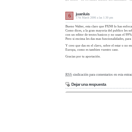
juanluis
6
17th March 2006 a las 1:30 pm
Bueno Walter, esta claro que PXN8 lo has enfoca
Como dices, a la gran mayoria del publico les so
con un editor de textos basicos y no usan el 99%
Pero si encima les das mas funcionalidades, para
Y creo que das en el clavo, sobre el estar o no en 
Europa, como es tambien vuestro caso.
Gracias por tu aportación.
RSS
sindicación para comentarios en esta entra
Dejar una respuesta