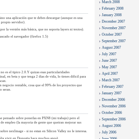
March 2008
February 2008
January 2008
sino una aplicación que te debes descargar (aunque es una
December 2007
u propio servidor).
November 2007
or la versión más básica, que no soporta layers ni textos).
October 2007
ascado el navegador (firefox 1.5)
September 2007
August 2007
July 2007
June 2007
May 2007
o es el tipico 2.0.Y quizas esas particularidades
April 2007
nal, en beta y que tenga 2 dias de vida, lo tienes dificil para
March 2007
scan.
un negocio rentable, cosa que el 99% de los proyectos que
February 2007
o seran.
January 2007
December 2006
November 2006
October 2006
e pensado sobre ponerlas en PXN8 (mi trabajo) pero el
September 2006
d de empleo (la mayoria de gente que queiran mejorar sus
August 2006
bre nexImage - si no estan en Silicon Valley no le interesa.
July 2006
solia vivir en Donostia hace muchos anos).
June 2006