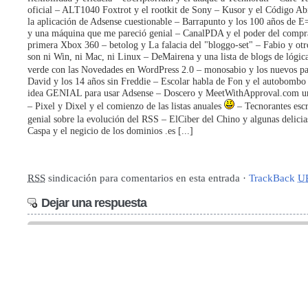
oficial – ALT1040 Foxtrot y el rootkit de Sony – Kusor y el Código Ab
la aplicación de Adsense cuestionable – Barrapunto y los 100 años de
y una máquina que me pareció genial – CanalPDA y el poder del compr
primera Xbox 360 – betolog y La falacia del "bloggo-set" – Fabio y o
son ni Win, ni Mac, ni Linux – DeMairena y una lista de blogs de lógic
verde con las Novedades en WordPress 2.0 – monosabio y los nuevos 
David y los 14 años sin Freddie – Escolar habla de Fon y el autobombo
idea GENIAL para usar Adsense – Doscero y MeetWithApproval.com un
– Pixel y Dixel y el comienzo de las listas anuales
– Tecnorantes escr
genial sobre la evolución del RSS – ElCiber del Chino y algunas delicia
Caspa y el negicio de los dominios .es [...]
RSS
sindicación para comentarios en esta entrada ·
TrackBack
U
Dejar una respuesta