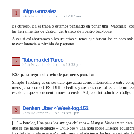
Iñigo Gonzalez
1
24th November 2005 a las 12:02 am
Es curioso. En el trabajo estamos pensando en poner una “watchlist” c
las herramientas de gestión del tráfico de nuestro backbone.
A ver si así ahorramos a los usuarios el tener que buscar los enlaces más
mayor latencia o pérdida de paquetes.
Taberna del Turco
2
24th November 2005 a las 10:38 pm
RSS para seguir el envío de paquetes postales
Simple Tracking es un servicio que actúa como intermediaro entre com
mensajería, como UPS, DHL o FedEx y sus usuarios, ofreciendo un feed
estado en que se encuentra nuestro envío. Así, con introducir el código
Denken Über » Week-log.152
3
26th November 2005 a las 8:51 pm
[...] – betolog Una para los amigos chilenos – Mangas Verdes y un detal
que se me habia escapado – EvilNolo y una nota sobre Diseños equilibr
flexibilidad y eficacia – eScriptorium y el ataque a Technorati – Cafe T