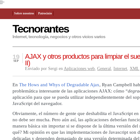
]]>
Sobre nosotros
Patrocinio
Tecnorantes
Internet, tecnología, negocios y otros vicios varios
AJAX y otros productos para limpiar el sue
19
II)
SEP
Enviado por Sergi en
Aplicaciones web
,
General
,
Internet
,
XML
En
The Hows and Whys of Degradable Ajax
, Ryan Campbell hab
problemática interesante de las aplicaciones AJAX: cómo “
degra
aplicación para que se pueda utilizar independientemente del sop
JavaScript del navegador.
Obviamente, el número de gente que deshabilita el JavaScript e
no debe ser mucha. Pero aún así, las aplicaciones deberían funci
manera básica sin importar si se dispone de la última versión del
qué? Mi opinión es que las implementaciones de Javascript son 
delicadas y dependen demasiado de una versión determinada del