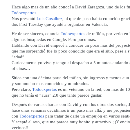
Hace algo mas de un año conocí a David Zaragoza, uno de los f
Todoexpertos
.
Nos presentó
Luis Gosalbez
, al que de paso había conocido graci
dos First Tuesday que ayudé a organizar en Valencia.
He de ser sincero, conocía
Todoexpertos
de refilón, por verlo en 
algunas búsquedas en Google. Pero poco mas.
Hablando con David empecé a conocer un poco mas del proyecto
que me sorprendió fue lo poco conocido que era el sitio, pese a s
“edad”.
Curiosamente yo vivo y tengo el despacho a 5 minutos andando 
oficinas…
Sitios con una décima parte del tráfico, sin ingresos y menos aun
y son mucho mas conocidos y nombrados.
Pero claro,
Todoexpertos
es un veterano en la red, con mas de 10
que no tenía el “aura” 2.0 que tanto parece gustar.
Después de varias charlas con David y con los otros dos socios, 
hace unas semanas decidimos ir un paso mas allá, y me propusie
con
Todoexpertos
para tratar de darle un empujón en varios senti
Y acepté el reto, que me parece muy bonito y atractivo. ¡¡Y enc
vecinos!!