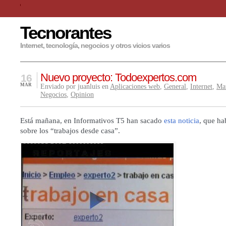
Tecnorantes
Internet, tecnología, negocios y otros vicios varios
Nuevo proyecto: Todoexpertos.com
16
MAR
Enviado por juanluis en
Aplicaciones web
,
General
,
Internet
,
Ma
Negocios
,
Opinion
Está mañana, en Informativos T5 han sacado
esta noticia
, que ha
sobre los “trabajos desde casa”.