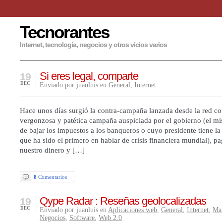
Tecnorantes
Internet, tecnología, negocios y otros vicios varios
Si eres legal, comparte
19
DEC
Enviado por juanluis en
General
,
Internet
Hace unos días surgió la contra-campaña lanzada desde la red con
vergonzosa y patética campaña auspiciada por el gobierno (el m
de bajar los impuestos a los banqueros o cuyo presidente tiene la
que ha sido el primero en hablar de crisis financiera mundial), p
nuestro dinero y […]
8
Comentarios
Qype Radar : Reseñas geolocalizadas
19
DEC
Enviado por juanluis en
Aplicaciones web
,
General
,
Internet
,
Ma
Negocios
,
Software
,
Web 2.0