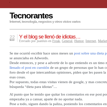
Tecnorantes
Internet, tecnología, negocios y otros vicios varios
Y el blog se llenó de idiotas…
22
MAY
Enviado por juanluis en
Freak
,
General
,
Humor
,
Internet
,
Marke
Se me ocurrió escribir hace unos meses un
post sobre una dieta p
se anunciaba en Adwords.
Desde entonces, y pese a advertir de lo que entiendo es un timo
llenado el post en cuestión
de un grupo de personas que lo han c
foro desde el que intercambian opiniones, piden que les pasen la 
esas cosas.
Por supuesto, todas estas visitas vienen de google, y mas concre
búsqueda “dieta para idiotas”…
Al punto que he tenido que quitar los comentarios en ese post po
empezaba ya a cansar, aparte de no aportar nada.
Pese a todo, siguen dando la paliza, poniendo los comentarios en