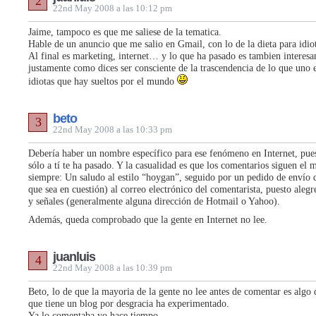
2
22nd May 2008 a las 10:12 pm
Jaime, tampoco es que me saliese de la tematica.
Hable de un anuncio que me salio en Gmail, con lo de la dieta para idiot
Al final es marketing, internet… y lo que ha pasado es tambien interesa
justamente como dices ser consciente de la trascendencia de lo que uno e
idiotas que hay sueltos por el mundo
beto
3
22nd May 2008 a las 10:33 pm
Debería haber un nombre específico para ese fenómeno en Internet, pue
sólo a tí te ha pasado. Y la casualidad es que los comentarios siguen el 
siempre: Un saludo al estilo “hoygan”, seguido por un pedido de envío de
que sea en cuestión) al correo electrónico del comentarista, puesto aleg
y señales (generalmente alguna dirección de Hotmail o Yahoo).
Además, queda comprobado que la gente en Internet no lee.
juanluis
4
22nd May 2008 a las 10:39 pm
Beto, lo de que la mayoria de la gente no lee antes de comentar es algo 
que tiene un blog por desgracia ha experimentado.
Ya lo comentaba yo hace tiempo