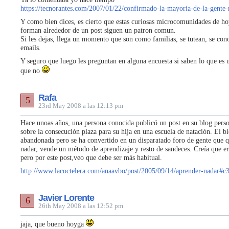
https://tecnorantes.com/2007/01/22/confirmado-la-mayoria-de-la-gente-
Y como bien dices, es cierto que estas curiosas microcomunidades de h
forman alrededor de un post siguen un patron comun.
Si les dejas, llega un momento que son como familias, se tutean, se con
emails.
Y seguro que luego les preguntan en alguna encuesta si saben lo que es 
que no
Rafa
5
23rd May 2008 a las 12:13 pm
Hace unoas años, una persona conocida publicó un post en su blog pers
sobre la consecución plaza para su hija en una escuela de natación. El b
abandonada pero se ha convertido en un disparatado foro de gente que q
nadar, vende un método de aprendizaje y resto de sandeces. Creía que er
pero por este post,veo que debe ser más habitual.
http://www.lacoctelera.com/anaavbo/post/2005/09/14/aprender-nadar#
Javier Lorente
6
26th May 2008 a las 12:52 pm
jaja, que bueno hoyga