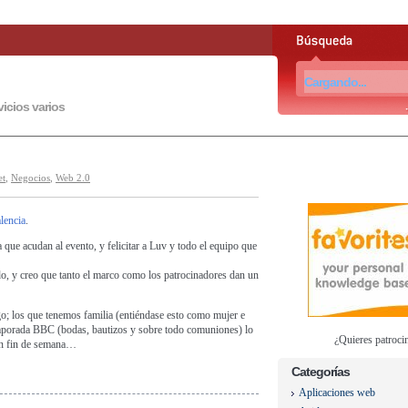
vicios varios
et
,
Negocios
,
Web 2.0
lencia
.
que acudan al evento, y felicitar a Luv y todo el equipo que
do, y creo que tanto el marco como los patrocinadores dan un
o; los que tenemos familia (entiéndase esto como mujer e
emporada BBC (bodas, bautizos y sobre todo comuniones) lo
¿Quieres patroci
 en fin de semana…
Categorías
Aplicaciones web