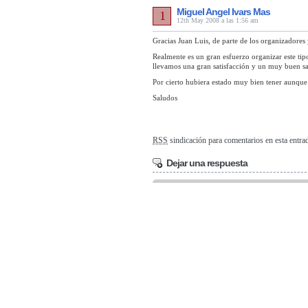
Miguel Angel Ivars Mas
1
12th May 2008 a las 1:56 am
Gracias Juan Luis, de parte de los organizadores 
Realmente es un gran esfuerzo organizar este tipo
llevamos una gran satisfacción y un muy buen sab
Por cierto hubiera estado muy bien tener aunque f
Saludos
RSS
sindicación para comentarios en esta entra
Dejar una respuesta