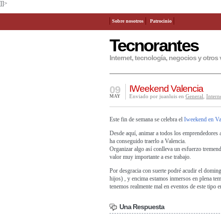
]]>
Sobre nosotros
Patrocinio
Tecnorantes
Internet, tecnología, negocios y otros 
IWeekend Valencia
09
Enviado por juanluis en
General
,
Intern
MAY
Este fin de semana se celebra el
Iweekend en Va
Desde aquí, animar a todos los emprendedores a 
ha conseguido traerlo a Valencia.
Organizar algo así conlleva un esfuerzo tremen
valor muy importante a ese trabajo.
Por desgracia con suerte podré acudir el doming
hijos) , y encima estamos inmersos en plena t
tenemos realmente mal en eventos de este tipo
Una Respuesta