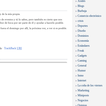
Asides
Blogs
Burbuja
y de la mía propia.
Comercio electrónico
 de eventos y tú lo sabes, pero también es cierto que nos
crisis
or de boca por ser parte de él y ayudar a hacerlo posible.
Deportes
uera el domingo por allí, la próxima vez, a ver si es posible.
Diseño
Dominios
Economía
Estándares
da ·
TrackBack
URI
Freak
Gadgets
Gaming
General
Humor
Inmo
Internet
La coña de los viernes
Marketing
Miniposts
Negocios
Opinion