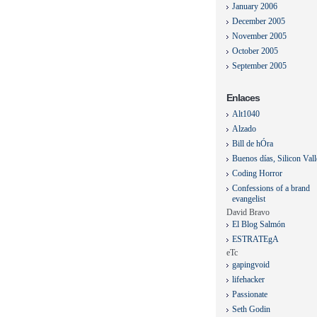
January 2006
December 2005
November 2005
October 2005
September 2005
Enlaces
Alt1040
Alzado
Bill de hÓra
Buenos días, Silicon Val
Coding Horror
Confessions of a brand
evangelist
David Bravo
El Blog Salmón
ESTRATEgA
eTc
gapingvoid
lifehacker
Passionate
Seth Godin