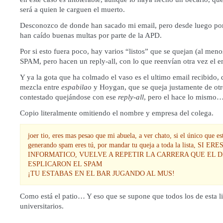
será a quien le carguen el muerto.
Desconozco de donde han sacado mi email, pero desde luego p
han caído buenas multas por parte de la APD.
Por si esto fuera poco, hay varios “listos” que se quejan (al men
SPAM, pero hacen un reply-all, con lo que reenvían otra vez el e
Y ya la gota que ha colmado el vaso es el ultimo email recibido,
mezcla entre
espabilao
y Hoygan, que se queja justamente de otr
contestado quejándose con ese
reply-all
, pero el hace lo mismo
Copio literalmente omitiendo el nombre y empresa del colega.
joer tio, eres mas pesao que mi abuela, a ver chato, si el único que es
generando spam eres tú, por mandar tu queja a toda la lista, SI ERE
INFORMATICO, VUELVE A REPETIR LA CARRERA QUE EL D
ESPLICARON EL SPAM
¡TU ESTABAS EN EL BAR JUGANDO AL MUS!
Como está el patio… Y eso que se supone que todos los de esta li
universitarios.