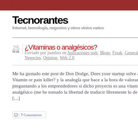
Tecnorantes
Internet, tecnología, negocios y otros vicios varios
¿Vitaminas o analgésicos?
25
MAR
Enviado por juanluis en
Aplicaciones web
,
Blogs
,
Freak
,
Genera
Negocios
,
Opinion
,
Web 2.0
Me ha gustado este post de Don Dodge, Does your startup solve
Vitamin or pain killer? y la analogía que hace a la hora de valorar
preguntando a los emprendedores si dicho proyecto es una vitam
analgésico (me he tomado la libertad de traducir libremente lo de 
[…]
7
Comentarios