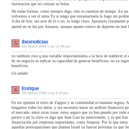
facturacion que no cotizan en bolsa.
De todas formas, como siempre digo, esto es cuestion de tiempo. En un
volvemos a ver el tema.Yo si tengo que envainarmela lo hago sin probl
A dia de hoy, sea acto de fe o no, lo tengo claro. Apostaria claramente
aposté en su dia por Amazon, aunque apunto estuvo de dejarme en mal 
ibexnoticias
5
4th March 2008 a las 12:46 pm
yo tambien creo q una variable importantisima a la hora de stablecer el e
de un negocio es indicar su capacidad de generar beneficios, no ya ingre
beneficios.
Un saludo
Enrique
6
5th March 2008 a las 4:10 pm
En mi opinión el éxito de Zappos y su continuidad es bastante segura. 
tengamos todos los datos, y sea necesario hacer un análisis financiero p
el mercado, entre otras cosas; estoy seguro que ya han pasado por todo
parece a mí la clave es algo que Juan Luis ha mencionado, y es que han
financiación por empresas importantes, como Sequoia. Por lo que estoy
aquellas preocupaciones que plantea Israel ya fueron previstas ya que S