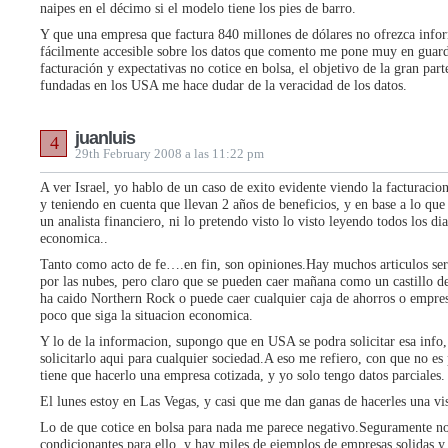
naipes en el décimo si el modelo tiene los pies de barro.
Y que una empresa que factura 840 millones de dólares no ofrezca info
fácilmente accesible sobre los datos que comento me pone muy en guard
facturación y expectativas no cotice en bolsa, el objetivo de la gran par
fundadas en los USA me hace dudar de la veracidad de los datos.
juanluis
4
29th February 2008 a las 11:22 pm
A ver Israel, yo hablo de un caso de exito evidente viendo la facturacion
y teniendo en cuenta que llevan 2 años de beneficios, y en base a lo qu
un analista financiero, ni lo pretendo visto lo visto leyendo todos los di
economica..
Tanto como acto de fe….en fin, son opiniones.Hay muchos articulos ser
por las nubes, pero claro que se pueden caer mañana como un castillo d
ha caido Northern Rock o puede caer cualquier caja de ahorros o empres
poco que siga la situacion economica.
Y lo de la informacion, supongo que en USA se podra solicitar esa info,
solicitarlo aqui para cualquier sociedad.A eso me refiero, con que no e
tiene que hacerlo una empresa cotizada, y yo solo tengo datos parciales.
El lunes estoy en Las Vegas, y casi que me dan ganas de hacerles una v
Lo de que cotice en bolsa para nada me parece negativo.Seguramente no
condicionantes para ello, y hay miles de ejemplos de empresas solidas 