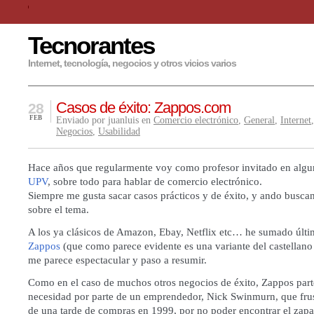
Tecnorantes
Internet, tecnología, negocios y otros vicios varios
Casos de éxito: Zappos.com
28
FEB
Enviado por juanluis en
Comercio electrónico
,
General
,
Internet
Negocios
,
Usabilidad
Hace años que regularmente voy como profesor invitado en algun
UPV
, sobre todo para hablar de comercio electrónico.
Siempre me gusta sacar casos prácticos y de éxito, y ando busc
sobre el tema.
A los ya clásicos de Amazon, Ebay, Netflix etc… he sumado últi
Zappos
(que como parece evidente es una variante del castellano
me parece espectacular y paso a resumir.
Como en el caso de muchos otros negocios de éxito, Zappos part
necesidad por parte de un emprendedor, Nick Swinmurn, que fru
de una tarde de compras en 1999, por no poder encontrar el zap