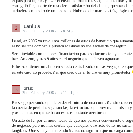
el país para lograr agilizar el envío de productos y alguna cosa mas y l
consiguió fue, aparte de una cierta satisfacción del cliente, quemar el e
anduviera en medio de un incendio. Hubo de dar marcha atrás, lógicame
juanluis
2
28th February 2008 a las 8:24 pm
Israel, en 2006 ya tuvo unos millones de euros de beneficio que aumen
al no ser una compañia publica los datos no son faciles de conseguir.
Seria inviable con tan poca financiacion para esa facturacion y sin coti
hace Amazon, y tras 9 años en el negocio que pudiesen aguantar.
Ellos solo tienen un almacen y todo centralizado en Las Vegas; creo qu
en este caso no procede.Y si que creo que el futuro es muy prometedor
Israel
3
29th February 2008 a las 11:11 pm
Pues sigo pensando que defender el futuro de una compañía sin conocer 
la cuenta de pérdidas y ganancias, la estructura que presenta la misma y
y asunciones en que se basan estas es bastante aventurado.
Un acto de fe, por el mero hecho de que nos parezca conveniente o sug
de negocio, pero no mas creíble que cualquier otro acto de fe, no suste
tangibles. Que se haya mantenido 9 años no significa que no caiga como 