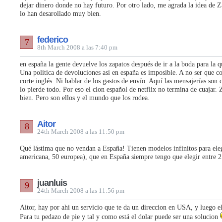
dejar dinero donde no hay futuro. Por otro lado, me agrada la idea de 
lo han desarollado muy bien.
federico
7
8th March 2008 a las 7:40 pm
en españa la gente devuelve los zapatos después de ir a la boda para la 
Una política de devoluciones así en españa es imposible. A no ser que c
corte inglés. Ni hablar de los gastos de envío. Aquí las mensajerías son c
lo pierde todo. Por eso el clon español de netflix no termina de cuajar.
bien. Pero son ellos y el mundo que los rodea.
Aitor
8
24th March 2008 a las 11:50 pm
Qué lástima que no vendan a España! Tienen modelos infinitos para eleg
americana, 50 europea), que en España siempre tengo que elegir entre 
juanluis
9
24th March 2008 a las 11:56 pm
Aitor, hay por ahi un servicio que te da un direccion en USA, y luego el
Para tu pedazo de pie y tal y como está el dolar puede ser una solucion