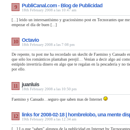
PubliCanal.com - Blog de Publicidad
9
18th February 2008 a las 10:47 am
[...] leido un interesantísimo y graciosísimo post en Tecnorantes que m
empezar el día de buen [...]
Octavio
10
18th February 2008 a las 7:08 pm
De repente, tu post me ha recordado un skecht de Faemino y Cansado en
que sólo los románticos plantaban perejil… Venían a decir algo así com
estúpido invertiría dinero en algo que te regalan en la pescadería y no t
por ello.
juanluis
11
18th February 2008 a las 10:50 pm
Faemino y Cansado…seguro que saben mas de Internet
links for 2008-02-18 | hombrelobo, una mente di
12
19th February 2008 a las 12:34 am
[...] Lo que “saben” algunos de la publicidad en Internet by Tecnorante