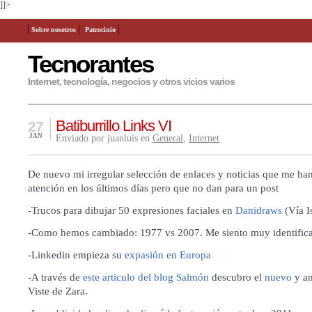
]]>
Sobre nosotros
Patrocinio
Tecnorantes
Internet, tecnología, negocios y otros vicios varios
Batiburrillo Links VI
27
JAN
Enviado por juanluis en
General
,
Internet
De nuevo mi irregular selección de enlaces y noticias que me ha
atención en los últimos días pero que no dan para un post
-Trucos para dibujar 50 expresiones faciales en
Danidraws
(Vía I
-
Como hemos cambiado: 1977 vs 2007
. Me siento muy identifi
-Linkedin empieza su
expasión en Europa
-A través de
este articulo del blog Salmón
descubro el
nuevo
y
a
Viste de Zara
.