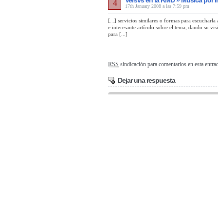
Versvs en la RMD » Música por i
4
17th January 2008 a las 7:59 pm
[...] servicios similares o formas para escucharla
e interesante artículo sobre el tema, dando su vi
para [...]
RSS
sindicación para comentarios en esta entra
Dejar una respuesta