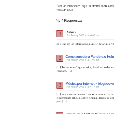
Para los interesados,
aqui un tutorial sobre co
fuera de USA.
4 Respuestas
Ruben
1
16th January 2008 a las 6:06 pm
Soy uno de los interesados al que el tutorial le v
Como acceder a Pandora o Hulu
2
17th January 2008 a las 1:01 pm
[...] Tecnorantes Tags: musica, Pandora, redes s
Pandora, [...]
Música por internet » blogpocke
3
17th January 2008 a las 6:47 pm
[...] servicios similares o formas para escucharla
e interesante artículo sobre el tema, dando su vi
para [...]