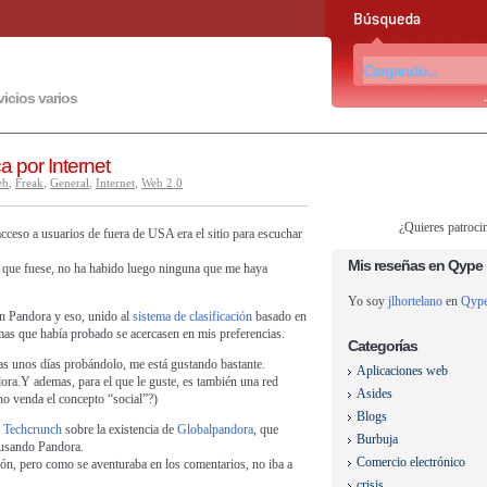
vicios varios
 por Internet
eb
,
Freak
,
General
,
Internet
,
Web 2.0
¿Quieres patroci
cceso a usuarios de fuera de USA era el sitio para escuchar
Mis reseñas en Qype
o que fuese, no ha habido luego ninguna que me haya
Yo soy
jlhortelano
en
Qyp
n Pandora y eso, unido al
sistema de clasificación
basado en
as que había probado se acercasen en mis preferencias.
Categorías
tras unos días probándolo, me está gustando bastante.
Aplicaciones web
dora.Y ademas, para el que le guste, es también una red
Asides
 no venda el concepto “social”?)
Blogs
n Techcrunch
sobre la existencia de
Globalpandora
, que
Burbuja
 usando Pandora.
Comercio electrónico
ón, pero como se aventuraba en los comentarios, no iba a
crisis