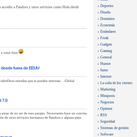
Deportes
mo acceder a Pandora y otros servicios como Hulu desde
Diseño
Dominios
Economía
Estándares
Freak
Gadgets
Gaming
a a venir bien
General
Humor
 desde fuera de EEUU
Inmo
Internet
ocialesOtras entradas que te pueden interesar…:Global
La coña de los viernes
Marketing
Miniposts
t 7.0
Negocios
Opinion
 a pesar de no ser de esos parajes. Tecnorantes hace un conciso
RSS
sión de otros servicios hermanos de Pandora y alguna pista
Seguridad
Sistemas de gestión
Software