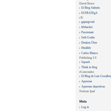
David Bravo
El Blog Salmón
ESTRATEgA
eTc
gapingvoid
lifehacker
Passionate
Seth Godin
Denken Über
Htmllife
Carlos Blanco
Publishing 2.0
Squash
Think in blog
eConectados
El Blog de Luis Gosalbe
Apuestas
Apuestas deportivas
Noticias Ipad
Meta
Log in