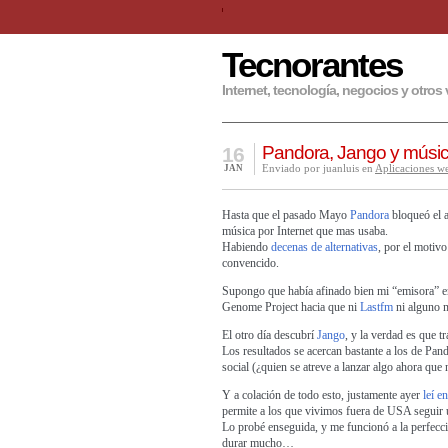
Tecnorantes
Internet, tecnología, negocios y otros 
Pandora, Jango y música
16
Enviado por juanluis en
Aplicaciones w
JAN
Hasta que el pasado Mayo
Pandora
bloqueó el a
música por Internet que mas usaba.
Habiendo
decenas de alternativas
, por el motiv
convencido.
Supongo que había afinado bien mi “emisora” e
Genome Project hacia que ni
Lastfm
ni alguno m
El otro día descubrí
Jango
, y la verdad es que 
Los resultados se acercan bastante a los de Pan
social (¿quien se atreve a lanzar algo ahora que
Y a colación de todo esto, justamente ayer
leí e
permite a los que vivimos fuera de USA seguir
Lo probé enseguida, y me funcionó a la perfecci
durar mucho…