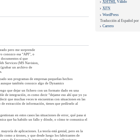
XHTML
Válido
XFN
WordPress
Traducción al Español por
Carrero
oreado pero me sorprende
yo conozco esa “API”, o
r documentos sí que
 Web Services (MS Navision,
 (grabar un archivo de
s.
topado son programas de empresas pequeñas hechos
, aunque también conozco algo de Dynamics
tengo que dejar un fichero con un formato dado en una
ble de integración, es como decir “dejame eso ahí que yo ya
ecir que muchas veces te encuentras con situaciones en las
o de extracción de información, tienes que pedírselo al
estionan en estos casos las situaciones de error, qué pasa si
unica que ha habido un fallo y dónde, o cómo te comunica el
mayoría de aplicaciones. La teoría está genial, pero en la
do como a tirones, y que desde luego los fabricantes de
ganas de favorecer la integración de sus aplicaciones.