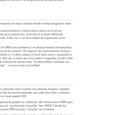
 empresas de mayor tamaño donde el tema integración suele
 conscientemente y tienes toda la razón con lo de tus
tión de la transacción- de hecho es el punto débil más
cción, EAIs, etc. o un buen diseño de arquitectura de la
e los ERPs traen potentes (y no siempre baratas) herramientas
arte de los usuarios “de negocio” sin conocimientos técnicos –
rlas es “si sabes utilizar el excel sabes sacar y manipular la
 Aún así, es cierto que si no quieres virguerías, no hace falta
 la frasecita de marras como “si sabes definir y manejar una
enta” – se acerca más a la realidad
en particular estuve usando una alemana bastante completa
a esté en esas herramientas, que están muy bien y arrastran
e se viene usando EDI.
ogramas de gestión no colaboran. Me refería antes a ERPs para
nas, etc. (excluyendo el mueble “tipo IKEA”) donde las
luciones ERP son muy “cerradas” en sí mismas.