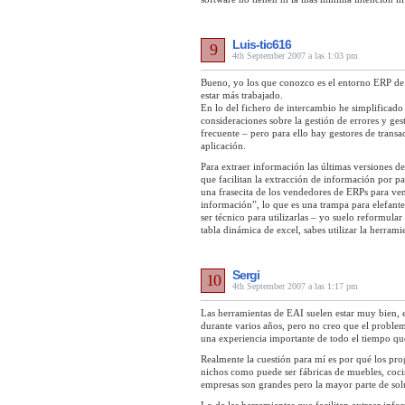
Luis-tic616
9
4th September 2007 a las 1:03 pm
Bueno, yo los que conozco es el entorno ERP de
estar más trabajado.
En lo del fichero de intercambio he simplificado
consideraciones sobre la gestión de errores y ges
frecuente – pero para ello hay gestores de transa
aplicación.
Para extraer información las últimas versiones d
que facilitan la extracción de información por p
una frasecita de los vendedores de ERPs para vende
información”, lo que es una trampa para elefantes.
ser técnico para utilizarlas – yo suelo reformular
tabla dinámica de excel, sabes utilizar la herrami
Sergi
10
4th September 2007 a las 1:17 pm
Las herramientas de EAI suelen estar muy bien, 
durante varios años, pero no creo que el problem
una experiencia importante de todo el tiempo qu
Realmente la cuestión para mí es por qué los pr
nichos como puede ser fábricas de muebles, coci
empresas son grandes pero la mayor parte de so