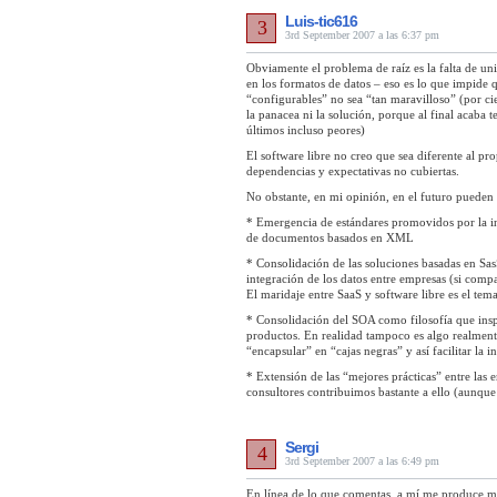
Luis-tic616
3
3rd September 2007 a las 6:37 pm
Obviamente el problema de raíz es la falta de u
en los formatos de datos – eso es lo que impid
“configurables” no sea “tan maravilloso” (por cie
la panacea ni la solución, porque al final acaba
últimos incluso peores)
El software libre no creo que sea diferente al pr
dependencias y expectativas no cubiertas.
No obstante, en mi opinión, en el futuro pueden 
* Emergencia de estándares promovidos por la in
de documentos basados en XML
* Consolidación de las soluciones basadas en Sa
integración de los datos entre empresas (si compar
El maridaje entre SaaS y software libre es el te
* Consolidación del SOA como filosofía que inspi
productos. En realidad tampoco es algo realmente
“encapsular” en “cajas negras” y así facilitar la i
* Extensión de las “mejores prácticas” entre las
consultores contribuimos bastante a ello (aunque
Sergi
4
3rd September 2007 a las 6:49 pm
En línea de lo que comentas, a mí me produce m