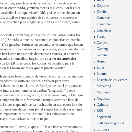
fectivas, pero lejanas de la realidad. Yo les diría a las
Deportes
no se crean nada
, y mucho menos si el consultor les dice
Diseño
 acabado el mes que viene”. Ah!, y si se les vende que un
ión, difícil será que alguien de su empresa no conozca a
Dominios
e, aprovechen para preguntar qué tal es el software, cómo
Economía
Estándares
rincipales problemas, y diría que los que lastran todos los
Freak
l 1º (“Se tardaba muchísimo tiempo en ponerlos en marcha
Gadgets
2º (“Se gastaban fortunas en consultores externos que hacían
Gaming
abezonería influye mucho en este problema, ya que cuando una
 han hecho una cosa de determinada manera, si no tienes
General
s mandos intermedios,
implantar va a ser un auténtico
Humor
 de los ERPs es como los coches, el beneficio para la
Inmo
o en las horas de taller que te pueda vender
.
Internet
a panacea bajo mi punto de vista, no por si misma, sino por
La coña de los viernes
veedores de software tienden a trabajar para crear
tir datos como mucho con el Excel, o bien si el programa no
Marketing
/o futura, sino, nombrar la palabra “integración” puede
Miniposts
 en escenarios de integración, y no vi jamás ningún ERP que
Negocios
n e importación de información, siempre accesos a base de
a de las cosas que más se ha machacado en esta época ha sido
Opinion
s parece que debía morir por el simple hecho de ser antigua.
RSS
 importante, y es que “enseña” a las aplicaciones que
Seguridad
nsajes estandarizados mucho mejor.
Sistemas de gestión
amente con Ricardo, el que el ERP sea libre o propietario no
Software
edores van buscando la cautividad, y en esto el líder es