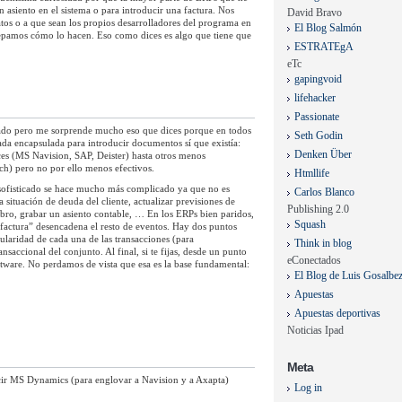
 asiento en el sistema o para introducir una factura. Nos
David Bravo
tos o a que sean los propios desarrolladores del programa en
El Blog Salmón
sepamos cómo lo hacen. Eso como dices es algo que tiene que
ESTRATEgA
eTc
gapingvoid
lifehacker
Passionate
eado pero me sorprende mucho eso que dices porque en todos
Seth Godin
da encapsulada para introducir documentos sí que existía:
Denken Über
es (MS Navision, SAP, Deister) hasta otros menos
ch) pero no por ello menos efectivos.
Htmllife
sofisticado se hace mucho más complicado ya que no es
Carlos Blanco
la situación de deuda del cliente, actualizar previsiones de
Publishing 2.0
obro, grabar un asiento contable, … En los ERPs bien paridos,
Squash
factura” desencadena el resto de eventos. Hay dos puntos
laridad de cada una de las transacciones (para
Think in blog
nsaccional del conjunto. Al final, si te fijas, desde un punto
eConectados
oftware. No perdamos de vista que esa es la base fundamental:
El Blog de Luis Gosalbe
Apuestas
Apuestas deportivas
Noticias Ipad
Meta
ecir MS Dynamics (para englovar a Navision y a Axapta)
Log in