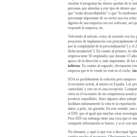
enseñar el programa las demos quedan de lo más e
personas que atiendan a este tipo de demos que
que “están desarrollándolo” o que “lo tendremos
porcentaje importante de su sector usa esa soluc
alguien de una empresa con ese software, así qu
responde la empresa, etc.
Volviendo al artículo, estoy de acuerdo con los p
proyectos de implantación son principalmente e
por la complejidad de la personalización”) y el 
dicha instalación”). En cuanto al primero, la c
empresa tiene 50 empleados que durante 15 años
apoyo de la dirección y, más importante, de lo
infierno
. En cuanto al segundo, obviamente esto
empresa que te lo vende no está en el coche,
sin
SOA es posiblemente la solución pero tampoco l
el escenario actual, al menos en España. Los pro
cautividad, y esto no es una excepción. Compar
entra en el escenario de mi competencia actual y
producir sarpullidos. Hace algunos años trabajé
facilitara mínimamente la vida en la exportació
datos, a pelo, sin garantía. En este sentido, un
el EDI, que al igual que muchas otras tecnología
Pero EDI sin embargo tiene una cosa que es muy
compartir información es bueno, y si es con me
No obstante, y aquí si que voy a discrepar liger
cambia mucho el escenario. Obviamente los prove