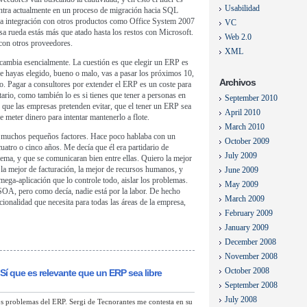
Usabilidad
ntra actualmente en un proceso de migración hacia SQL
a integración con otros productos como Office System 2007
VC
a rueda estás más que atado hasta los restos con Microsoft.
Web 2.0
on otros proveedores.
XML
o cambia esencialmente. La cuestión es que elegir un ERP es
e hayas elegido, bueno o malo, vas a pasar los próximos 10,
Archivos
lo. Pagar a consultores por extender el ERP es un coste para
tario, como también lo es si tienes que tener a personas en
September 2010
lo que las empresas pretenden evitar, que el tener un ERP sea
April 2010
meter dinero para intentar mantenerlo a flote.
March 2010
 muchos pequeños factores. Hace poco hablaba con un
October 2009
uatro o cinco años. Me decía que él era partidario de
July 2009
ema, y que se comunicaran bien entre ellas. Quiero la mejor
 la mejor de facturación, la mejor de recursos humanos, y
June 2009
mega-aplicación que lo controle todo, aislar los problemas.
May 2009
OA, pero como decía, nadie está por la labor. De hecho
March 2009
onalidad que necesita para todas las áreas de la empresa,
February 2009
January 2009
December 2008
November 2008
October 2008
» Sí que es relevante que un ERP sea libre
September 2008
July 2008
los problemas del ERP. Sergi de Tecnorantes me contesta en su