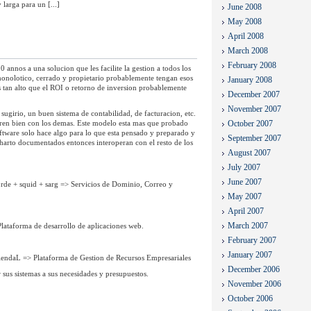
larga para un [...]
June 2008
May 2008
April 2008
March 2008
February 2008
 annos a una solucion que les facilite la gestion a todos los
 monolotico, cerrado y propietario probablemente tengan esos
January 2008
 tan alto que el ROI o retorno de inversion probablemente
December 2007
November 2007
sugirio, un buen sistema de contabilidad, de facturacion, etc.
gren bien con los demas. Este modelo esta mas que probado
October 2007
tware solo hace algo para lo que esta pensado y preparado y
September 2007
arto documentados entonces interoperan con el resto de los
August 2007
July 2007
June 2007
rde + squid + sarg => Servicios de Dominio, Correo y
May 2007
April 2007
March 2007
aforma de desarrollo de aplicaciones web.
February 2007
January 2007
ndaL => Plataforma de Gestion de Recursos Empresariales
December 2006
 sus sistemas a sus necesidades y presupuestos.
November 2006
October 2006