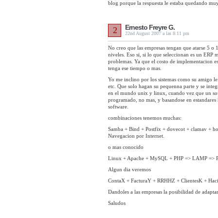
blog porque la respuesta le estaba quedando muy 
Ernesto Freyre G.
2
22nd August 2007 a las 8:11 pm
No creo que las empresas tengan que atarse 5 o 10
niveles. Eso si, si lo que seleccionan es un ERP
problemas. Ya que el costo de implementacion es
tenga ese tiempo o mas.
Yo me inclino por los sistemas como su amigo le 
etc. Que solo hagan su pequenna parte y se inte
en el mundo unix y linux, cuando vez que un sof
programado, no mas, y basandose en estandares h
software.
combinaciones tenemos muchas:
Samba + Bind + Postfix + dovecot + clamav + ho
Navegacion por Internet.
o mas conocido
Linux + Apache + MySQL + PHP => LAMP => Plat
Algun dia veremos
ContaX + FacturaY + RRHHZ + ClientesK + Hacie
Dandoles a las empresas la posibilidad de adaptar
Saludos