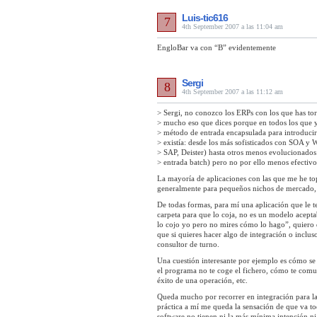
Luis-tic616
7
4th September 2007 a las 11:04 am
EngloBar va con “B” evidentemente
Sergi
8
4th September 2007 a las 11:12 am
> Sergi, no conozco los ERPs con los que has t
> mucho eso que dices porque en todos los que 
> método de entrada encapsulada para introduci
> existía: desde los más sofisticados con SOA y
> SAP, Deister) hasta otros menos evolucionados
> entrada batch) pero no por ello menos efectivo
La mayoría de aplicaciones con las que me he 
generalmente para pequeños nichos de mercado
De todas formas, para mí una aplicación que le 
carpeta para que lo coja, no es un modelo acepta
lo cojo yo pero no mires cómo lo hago”, quiero d
que si quieres hacer algo de integración o inclus
consultor de turno.
Una cuestión interesante por ejemplo es cómo se g
el programa no te coge el fichero, cómo te com
éxito de una operación, etc.
Queda mucho por recorrer en integración para la 
práctica a mí me queda la sensación de que va to
software no tienen ni la más mínima intención ni 