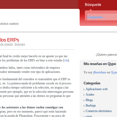
vicios varios
 los ERPs
 de gestión
,
Software
¿Quieres patroci
al final he creído mejor hacerlo en un apunte ya que me
 de los problemas de los ERPs en base
a este estudio
[
vía
].
Mis reseñas en Qype
 ambos lados, tanto como informático de empresa
ltor intentando vender este tipo de aplicaciones.
Yo soy
jlhortelano
en
Qyp
 fundamental del consultor es transmitirte que el ERP es
Categorías
zar, etc. La primera tanda de problemas sucede en el proceso
no dedica tiempo suficiente a la selección, no asigna a las
Aplicaciones web
cuente por ejemplo, que en la selección intervengan personas
Asides
 las personas que atienden a las demos no preguntan lo que
Blogs
Burbuja
ón
los asistentes a las demos suelen comulgar con
Comercio electrónico
mpran, pero en ese momento, parece que estés haciendo
 con la ayuda de Photoshop, Powerpoint y un poco de
crisis