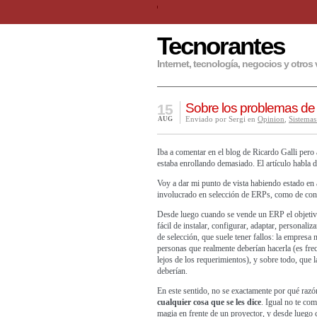
Tecnorantes
Internet, tecnología, negocios y otros 
Sobre los problemas de
15
Enviado por Sergi en
Opinion
,
Sistemas
AUG
Iba a comentar
en el blog de Ricardo Galli
pero 
estaba enrollando demasiado. El artículo habla
Voy a dar mi punto de vista habiendo estado en
involucrado en selección de ERPs, como de consu
Desde luego cuando se vende un ERP el objetivo
fácil de instalar, configurar, adaptar, personali
de selección, que suele tener fallos: la empresa 
personas que realmente deberían hacerla (es fre
lejos de los requerimientos), y sobre todo, que
deberían.
En este sentido, no se exactamente por qué raz
cualquier cosa que se les dice
. Igual no te co
magia en frente de un proyector, y desde luego