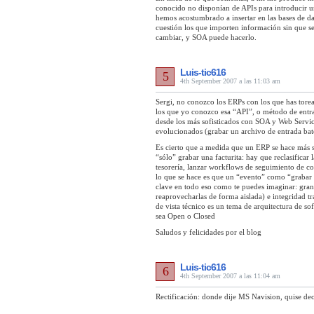
conocido no disponían de APIs para introducir un
hemos acostumbrado a insertar en las bases de da
cuestión los que importen información sin que 
cambiar, y SOA puede hacerlo.
Luis-tic616
5
4th September 2007 a las 11:03 am
Sergi, no conozco los ERPs con los que has tor
los que yo conozco esa “API”, o método de entra
desde los más sofisticados con SOA y Web Servic
evolucionados (grabar un archivo de entrada bat
Es cierto que a medida que un ERP se hace más 
“sólo” grabar una facturita: hay que reclasificar 
tesorería, lanzar workflows de seguimiento de c
lo que se hace es que un “evento” como “grabar 
clave en todo eso como te puedes imaginar: granu
reaprovecharlas de forma aislada) e integridad tra
de vista técnico es un tema de arquitectura de s
sea Open o Closed
Saludos y felicidades por el blog
Luis-tic616
6
4th September 2007 a las 11:04 am
Rectificación: donde dije MS Navision, quise d