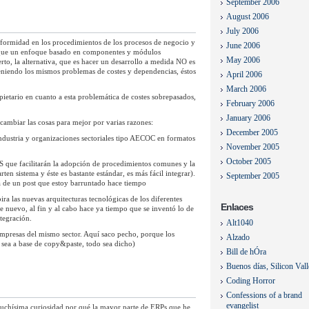
September 2006
August 2006
July 2006
niformidad en los procedimientos de los procesos de negocio y
June 2006
e que un enfoque basado en componentes y módulos
May 2006
rto, la alternativa, que es hacer un desarrollo a medida NO es
 teniendo los mismos problemas de costes y dependencias, éstos
April 2006
March 2006
opietario en cuanto a esta problemática de costes sobrepasados,
February 2006
January 2006
cambiar las cosas para mejor por varias razones:
December 2005
dustria y organizaciones sectoriales tipo AECOC en formatos
November 2005
October 2005
sS que facilitarán la adopción de procedimientos comunes y la
ten sistema y éste es bastante estándar, es más fácil integrar).
September 2005
ma de un post que estoy barruntado hace tiempo
ra las nuevas arquitecturas tecnológicas de los diferentes
Enlaces
 nuevo, al fin y al cabo hace ya tiempo que se inventó lo de
ntegración.
Alt1040
 empresas del mismo sector. Aquí saco pecho, porque los
Alzado
 sea a base de copy&paste, todo sea dicho)
Bill de hÓra
Buenos días, Silicon Val
Coding Horror
Confessions of a brand
evangelist
uchísima curiosidad por qué la mayor parte de ERPs que he