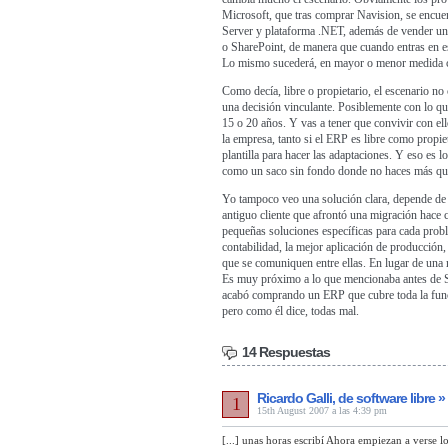
Microsoft, que tras comprar Navision, se encue
Server y plataforma .NET, además de vender un
o SharePoint, de manera que cuando entras en es
Lo mismo sucederá, en mayor o menor medida c
Como decía, libre o propietario, el escenario n
una decisión vinculante. Posiblemente con lo qu
15 o 20 años. Y vas a tener que convivir con el
la empresa, tanto si el ERP es libre como propie
plantilla para hacer las adaptaciones. Y eso es 
como un saco sin fondo donde no haces más que 
Yo tampoco veo una solución clara, depende de
antiguo cliente que afrontó una migración hace c
pequeñas soluciones específicas para cada probl
contabilidad, la mejor aplicación de producción,
que se comuniquen entre ellas. En lugar de una 
Es muy próximo a lo que mencionaba antes de S
acabó comprando un ERP que cubre toda la funci
pero como él dice, todas mal.
14 Respuestas
Ricardo Galli, de software libre 
1
15th August 2007 a las 4:39 pm
[...] unas horas escribí Ahora empiezan a verse 