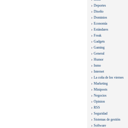
Deportes
Diseño
Dominios
Economía
Estándares
Freak
Gadgets
Gaming
General
Humor
Inmo
Internet
La coña de los viernes
Marketing
Miniposts
Negocios
Opinion
RSS
Seguridad
Sistemas de gestión
Software