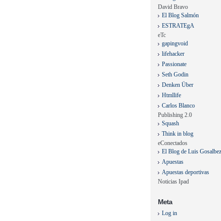
David Bravo
El Blog Salmón
ESTRATEgA
eTc
gapingvoid
lifehacker
Passionate
Seth Godin
Denken Über
Htmllife
Carlos Blanco
Publishing 2.0
Squash
Think in blog
eConectados
El Blog de Luis Gosalbe
Apuestas
Apuestas deportivas
Noticias Ipad
Meta
Log in