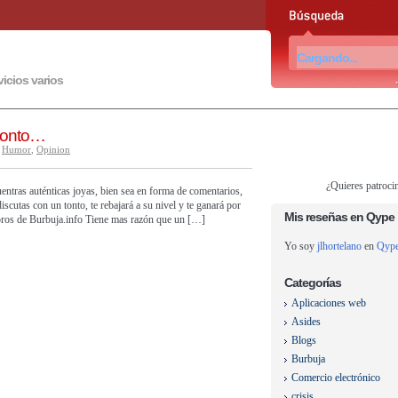
vicios varios
 tonto…
,
Humor
,
Opinion
¿Quieres patroci
entras auténticas joyas, bien sea en forma de comentarios,
scutas con un tonto, te rebajará a su nivel y te ganará por
Mis reseñas en Qype
 foros de Burbuja.info Tiene mas razón que un […]
Yo soy
jlhortelano
en
Qyp
Categorías
Aplicaciones web
Asides
Blogs
Burbuja
Comercio electrónico
crisis