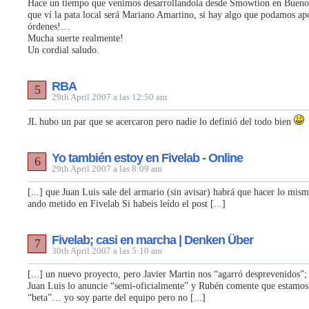
Hace un tiempo que venimos desarrollandola desde Smowtion en Buenos
que ví la pata local será Mariano Amartino, si hay algo que podamos apo
órdenes!…
Mucha suerte realmente!
Un cordial saludo.
RBA
5
29th April 2007 a las 12:50 am
JL hubo un par que se acercaron pero nadie lo definió del todo bien
Yo también estoy en Fivelab - Online
6
29th April 2007 a las 8:09 am
[...] que Juan Luis sale del armario (sin avisar) habrá que hacer lo mis
ando metido en Fivelab Si habeis leído el post [...]
Fivelab; casi en marcha | Denken Über
7
30th April 2007 a las 5:10 am
[...] un nuevo proyecto, pero Javier Martin nos “agarró desprevenidos”;
Juan Luis lo anuncie “semi-oficialmente” y Rubén comente que estamos
“beta”… yo soy parte del equipo pero no [...]