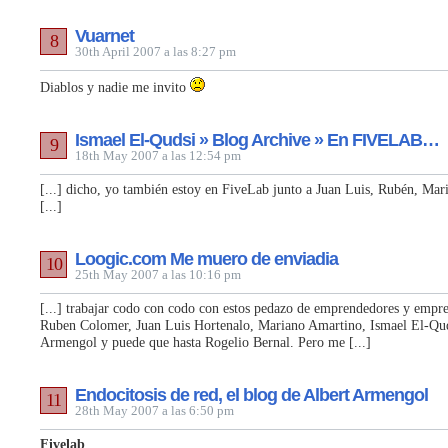
Vuarnet
8
30th April 2007 a las 8:27 pm
Diablos y nadie me invito
Ismael El-Qudsi » Blog Archive » En FIVELAB…
9
18th May 2007 a las 12:54 pm
[...] dicho, yo también estoy en FiveLab junto a Juan Luis, Rubén, Ma
[...]
Loogic.com Me muero de enviadia
10
25th May 2007 a las 10:16 pm
[...] trabajar codo con codo con estos pedazo de emprendedores y empres
Ruben Colomer, Juan Luis Hortenalo, Mariano Amartino, Ismael El-Qud
Armengol y puede que hasta Rogelio Bernal. Pero me [...]
Endocitosis de red, el blog de Albert Armengol
11
28th May 2007 a las 6:50 pm
Fivelab