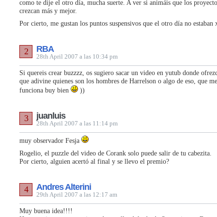
como te dije el otro día, mucha suerte. A ver si animáis que los proyect
crezcan más y mejor.
Por cierto, me gustan los puntos suspensivos que el otro día no estaban
RBA
2
28th April 2007 a las 10:34 pm
Si quereis crear buzzzz, os sugiero sacar un video en yutub donde ofrez
que adivine quienes son los hombres de Harrelson o algo de eso, que me
funciona buy bien
))
juanluis
3
28th April 2007 a las 11:14 pm
muy observador Fesja
Rogelio, el puzzle del video de Corank solo puede salir de tu cabezita.
Por cierto, alguien acertó al final y se llevo el premio?
Andres Alterini
4
29th April 2007 a las 12:17 am
Muy buena idea!!!!